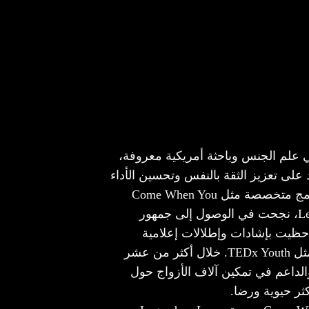
 علم الجنس وباحثة أمريكية معروفة،
على تعزيز الثقة بالنفس وتحسين الأداء
الجنسي. باعتبارها مبتكرة لبرامج متخصصة مثل Come When You
Want وطريقة Legendary Lover، نجحت في الوصول إلى جمهور
 حظيت بإشادات وإطلالات إعلامية
بارزة، وشاركت في فعاليات مثل TEDx Youth. خلال أكثر من عشر
لداعم في تمكين آلاف الأزواج حول
ثر حيوية ورضا.