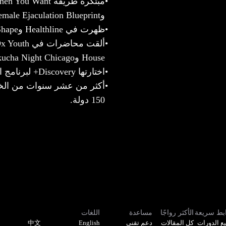
•
وFemale Ejaculation Blueprint.
•
ظهرت في Healthline وShape وPopsugar وOprahMag وBustle.
•
House وPechakucha Night Chicago.
•
اختارتها Discovery+ لبرنامج الواقع Good Sex.
•
أكثر من عشر سنوات من الخب
150 دولة.
بط سريعة
الأكثر رواجًا
مساعدة
اللغات
ع الدورات
كل المقالات
دعم تقني
English
中文