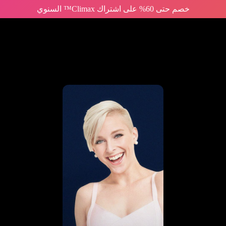
خصم حتى 60% على اشتراك Climax™ السنوي