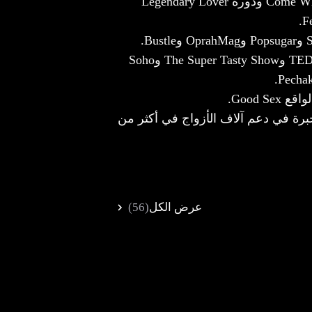
مبتكرة طريقة Come When You Want ودورة Legendary Lover
ألقت محاضرات في TEDx Youth وThe Super Tasty Show وSoho
رة في دعم آلاف الأزواج في أكثر من
عرض الكل
(56)