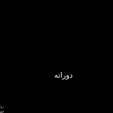
دوراته
روا
جمي