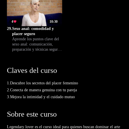
vivir encuentros más
respetuosa, siempre
placenteros y seguros.
priorizando el consentimiento
y el disfrute compartido.
4
10:30
29.
Sexo anal: comodidad y
placer seguro
Aprende los puntos clave del
sexo anal: comunicación,
preparación y técnicas seguras
para una experiencia
placentera y respetuosa para
ambos. Conoce el enfoque
Claves del curso
profesional de Climax™.
1.
Descubre los secretos del placer femenino
2.
Conecta de manera genuina con tu pareja
3.
Mejora la intimidad y el cuidado mutuo
Sobre este curso
Legendary lover es el curso ideal para quienes buscan dominar el arte