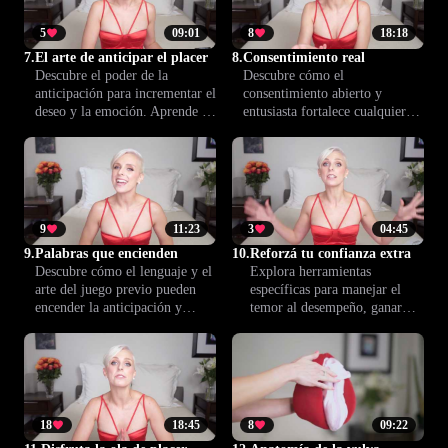
prácticas inspiradas en
Climax™.
5
09:01
8
18:18
7.
El arte de anticipar el placer
8.
Consentimiento real
Descubre el poder de la
Descubre cómo el
anticipación para incrementar el
consentimiento abierto y
deseo y la emoción. Aprende a
entusiasta fortalece cualquier
generar expectativa e ir
encuentro íntimo. Aprende a
construyendo placer para lograr
comunicar límites, generar
una conexión íntima más
confianza y crear relaciones
profunda y satisfactoria.
más respetuosas y satisfactorias.
9
11:23
3
04:45
9.
Palabras que encienden
10.
Reforzá tu confianza extra
Descubre cómo el lenguaje y el
Explora herramientas
arte del juego previo pueden
específicas para manejar el
encender la anticipación y
temor al desempeño, ganar
aumentar el deseo. Esta lección
confianza y reducir la
te ayuda a transformar simples
ansiedad. Potencia tus
palabras en momentos íntimos
encuentros íntimos y disfruta
y apasionados.
de mayor bienestar junto a
Climax™.
18
18:45
8
09:22