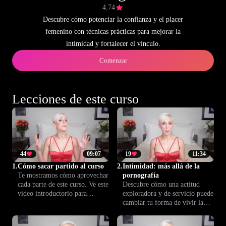
4.74
Descubre cómo potenciar la confianza y el placer
femenino con técnicas prácticas para mejorar la
intimidad y fortalecer el vínculo.
Comenzar
Lecciones de este curso
44
09:07
19
11:34
1.
Cómo sacar partido al curso
2.
Intimidad: más allá de la
Te mostramos cómo aprovechar
pornografía
cada parte de este curso. Ve este
Descubre cómo una actitud
video introductorio para
exploradora y de servicio puede
entender cómo avanzar por las
cambiar tu forma de vivir la
lecciones y fortalecer tu
intimidad. Esta lección de
confianza en la intimidad.
Climax™ contrasta la conexión