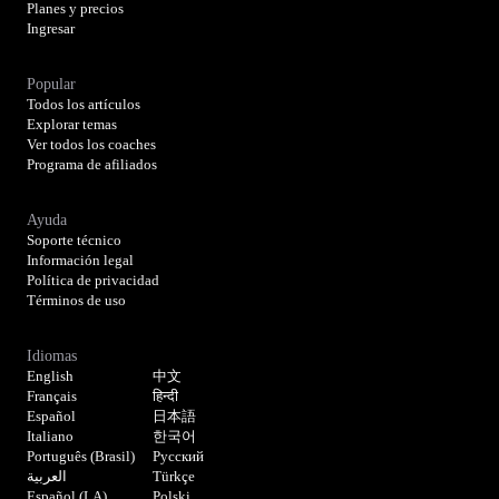
Planes y precios
Ingresar
Popular
Todos los artículos
Explorar temas
Ver todos los coaches
Programa de afiliados
Ayuda
Soporte técnico
Información legal
Política de privacidad
Términos de uso
Idiomas
English
中文
Français
हिन्दी
Español
日本語
Italiano
한국어
Português (Brasil)
Русский
العربية
Türkçe
Español (LA)
Polski