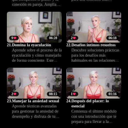
conexión en pareja. Amplía
profunda. Esta lección te
tus experiencias íntimas y
enseña a alternar caricias y
descubre una nueva forma de
pausas, intensificando el
disfrutar cada encuentro
placer compartido.
juntos.
9
06:28
2
06:18
21.
Domina la eyaculación
22.
Desafíos íntimos resueltos
Aprende sobre el proceso de la
Descubre soluciones prácticas
eyaculación y cómo manejarlo
para los desafíos más
de forma consciente. Este
habituales en las relaciones
contenido te brinda
sexuales. Mejora la
herramientas para lograr más
comunicación y crea un
control, satisfacción
ambiente íntimo más
compartida y una vida íntima
confortable y satisfactorio
más plena y confiada.
para ambos.
2
08:15
1
01:16
23.
Manejar la ansiedad sexual
24.
Después del placer: lo
Aprende técnicas avanzadas
esencial
para gestionar la ansiedad de
Comienza el último módulo
desempeño y disfruta de tu
con una introducción que te
vida íntima con mayor
prepara para llevar a la
confianza. Esta lección te
práctica todo lo aprendido en