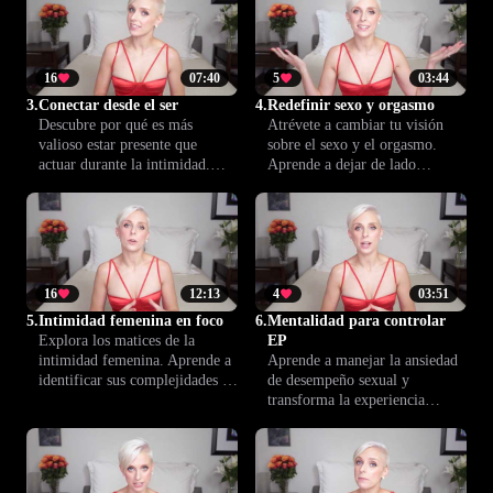
real con las expectativas poco
realistas de la pornografía.
16
07:40
5
03:44
3.
Conectar desde el ser
4.
Redefinir sexo y orgasmo
Descubre por qué es más
Atrévete a cambiar tu visión
valioso estar presente que
sobre el sexo y el orgasmo.
actuar durante la intimidad.
Aprende a dejar de lado
Aprende a fortalecer el vínculo
creencias limitantes y descubre
y disfrutar de momentos más
nuevas formas de experimentar
intensos junto a tu pareja.
placer y conexión en tu vida
íntima.
16
12:13
4
03:51
5.
Intimidad femenina en foco
6.
Mentalidad para controlar
Explora los matices de la
EP
intimidad femenina. Aprende a
Aprende a manejar la ansiedad
identificar sus complejidades y
de desempeño sexual y
acércate con sensibilidad para
transforma la experiencia
fortalecer los lazos
íntima en algo más relajado y
emocionales.
placentero. Esta lección te
ayuda a cambiar el enfoque del
miedo al disfrute, con técnicas