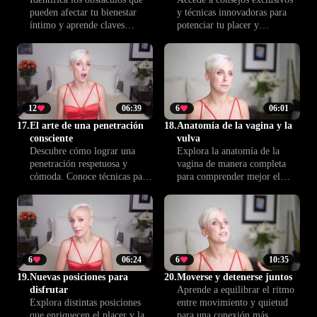
pueden afectar tu bienestar
y técnicas innovadoras para
íntimo y aprende claves
potenciar tu placer y
prácticas para superarlos. Esta
seguridad. Esta lección bonus
lección te orienta para
de Climax™ te acompaña a
enfrentar barreras comunes y
lograr relaciones más plenas y
recuperar la plenitud en
confianza íntima.
pareja.
12
06:39
6
06:01
17.
El arte de una penetración
18.
Anatomía de la vagina y la
consciente
vulva
Descubre cómo lograr una
Explora la anatomía de la
penetración respetuosa y
vagina de manera completa
cómoda. Conoce técnicas para
para comprender mejor el
favorecer la comunicación, el
bienestar íntimo, el placer y
placer mutuo y el disfrute,
las relaciones desde el
asegurando una experiencia
conocimiento y el respeto.
íntima más conectada y
satisfactoria.
6
06:24
6
10:35
19.
Nuevas posiciones para
20.
Moverse y detenerse juntos
disfrutar
Aprende a equilibrar el ritmo
Explora distintas posiciones
entre movimiento y quietud
que enriquecen el placer y la
para una conexión más