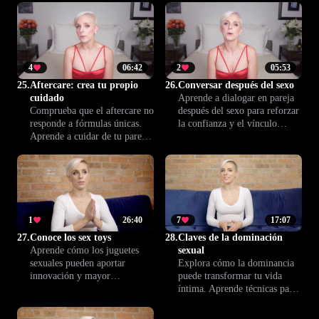
ofrece comprensión y
escenarios de aftercare.
herramientas para experiencias
Descubre cómo cuidar y
más placenteras y tranquilas.
contener a tu pareja con
empatía y seguridad.
4
06:42
2
05:53
25.
Aftercare: crea tu propio
26.
Conversar después del sexo
cuidado
Aprende a dialogar en pareja
Comprueba que el aftercare no
después del sexo para reforzar
responde a fórmulas únicas.
la confianza y el vínculo
Aprende a cuidar de tu pareja
afectivo. Consejos para
según sus verdaderas
expresar lo que sientes y
necesidades tras la intimidad.
escuchar con empatía a tu
Vivan una experiencia
compañero o compañera.
Climax™.
1
26:40
7
17:07
27.
Conoce los sex toys
28.
Claves de la dominación
Aprende cómo los juguetes
sexual
sexuales pueden aportar
Explora cómo la dominancia
innovación y mayor
puede transformar tu vida
satisfacción a tu vida sexual.
íntima. Aprende técnicas para
Descubre maneras de explorar
guiar, proponer y jugar con
y comunicar tus deseos para
poder de manera segura y