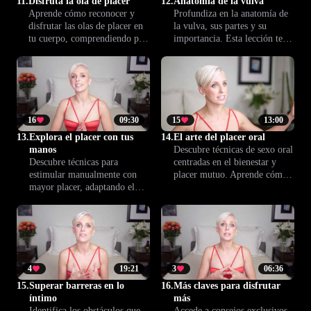
11.
Disfruta la ola de placer
12.
Anatomía de la vulva
Aprende cómo reconocer y
Profundiza en la anatomía de
disfrutar las olas de placer en
la vulva, sus partes y su
tu cuerpo, comprendiendo por
importancia. Esta lección te da
qué son clave para una vida
herramientas para entender y
íntima más enriquecedora.
cuidar tu salud íntima con
Esta lección trae consejos para
confianza.
conectar contigo y con tu
pareja desde el placer.
16
09:30
15
13:00
13.
Explora el placer con tus
14.
El arte del placer oral
manos
Descubre técnicas de sexo oral
Descubre técnicas para
centradas en el bienestar y
estimular manualmente con
placer mutuo. Aprende cómo
mayor placer, adaptando el
mejorar la intimidad y
ritmo y la intensidad a las
fortalecer la conexión con tu
preferencias de tu pareja. Un
pareja.
toque informado puede
potenciar el deseo y la
conexión íntima.
4
19:21
3
06:36
15.
Superar barreras en lo
16.
Más claves para disfrutar
íntimo
más
Identifica los obstáculos que
Accede a consejos exclusivos