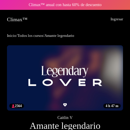
Climax™ anual con hasta 60% de descuento
Climax™
Ingresar
Inicio
/
Todos los cursos
/
Amante legendario
2564
4 h 47 m
Caitlin V
Amante legendario