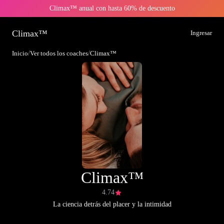
Climax™ anual con hasta 60% de descuento
Climax™
Ingresar
Inicio
/
Ver todos los coaches
/
Climax™
Climax™
4.74
La ciencia detrás del placer y la intimidad