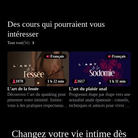
Des cours qui pourraient vous
intéresser
Tout voir
(56)
Français
Français
1078
1 h 22 min
1617
1 h 11 min
L’art de la fessée
L’art du plaisir anal
Découvrez l’art du spanking pour
Progressez étape par étape vers une
pimenter votre intimité. Initiez-
sexualité anale épanouie : conseils,
vous à des pratiques respectueuses
techniques et astuces pour vivre un
et complices pour renforcer
plaisir intense, sans tabou.
confiance et plaisir.
Changez votre vie intime dès