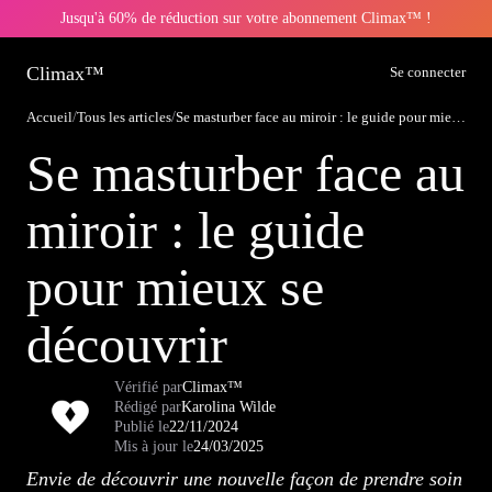
Jusqu'à 60% de réduction sur votre abonnement Climax™ !
Climax™
Se connecter
Accueil
/
Tous les articles
/
Se masturber face au miroir : le guide pour mieux se découvrir
Se masturber face au
miroir : le guide
pour mieux se
découvrir
Vérifié par
Climax™
Rédigé par
Karolina Wilde
Publié le
22/11/2024
Mis à jour le
24/03/2025
Envie de découvrir une nouvelle façon de prendre soin