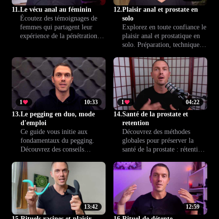
11.
Le vécu anal au féminin
12.
Plaisir anal et prostate en
Écoutez des témoignages de
solo
femmes qui partagent leur
Explorez en toute confiance le
expérience de la pénétration
plaisir anal et prostatique en
anale. Entre doutes,
solo. Préparation, techniques
découvertes et idées reçues,
de stimulation et relaxation
cette leçon propose un
sont au cœur de cette leçon
éclairage sincère et sans tabou
pour vous aider à approfondir
sur une pratique intime
votre expérience et enrichir
souvent mal comprise.
votre bien-être intime.
1
10:33
1
04:22
13.
Le pegging en duo, mode
14.
Santé de la prostate et
d'emploi
retention
Ce guide vous initie aux
Découvrez des méthodes
fondamentaux du pegging.
globales pour préserver la
Découvrez des conseils
santé de la prostate : rétention
pratiques, les bases de la
de sperme, gestion de l'énergie
sécurité et des techniques pour
et conseils pour un bien-être
apprécier la stimulation
sexuel durable. Comprenez
prostatique en duo. Parfait
comment ces pratiques
pour enrichir l’intimité et la
favorisent vitalité et équilibre
complicité dans le couple.
au fil du temps.
13:42
12:59
15.
Rituels racines et plaisir
16.
Rituel de détente