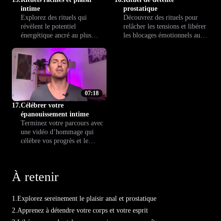
intime
prostatique
Explorez des rituels qui
Découvrez des rituels pour
révèlent le potentiel
relâcher les tensions et libérer
énergétique ancré au plus
les blocages émotionnels au
profond de vous. Cette leçon
niveau de la prostate. Accédez
relie sensations physiques et
à une approche favorisant la
émotions autour du plaisir
détente, la santé intime et une
prostatique pour encourager
connexion plus profonde à
l’épanouissement personnel.
votre corps.
07:18
17.
Célébrer votre
épanouissement intime
Terminez votre parcours avec
une vidéo d’hommage qui
célèbre vos progrès et le
plaisir découvert lors de votre
exploration de la prostate.
C’est un moment pour
À retenir
valoriser votre cheminement,
apprécier vos évolutions et
saluer votre épanouissement
1.
Explorez sereinement le plaisir anal et prostatique
avec Climax™.
2.
Apprenez à détendre votre corps et votre esprit