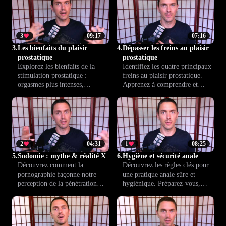
explorer en toute sécurité et
plaisir anal en toute confiance
confiance.
et sans jugement.
3
09:17
07:16
3.
Les bienfaits du plaisir
4.
Dépasser les freins au plaisir
prostatique
prostatique
Explorez les bienfaits de la
Identifiez les quatre principaux
stimulation prostatique :
freins au plaisir prostatique.
orgasmes plus intenses,
Apprenez à comprendre et
connexion émotionnelle
dépasser ces blocages, qu’ils
renforcée et nouvelle
soient sociaux ou
complicité à deux ou en solo.
psychologiques, pour vous
Découvrez comment elle peut
ouvrir à une sexualité plus riche
enrichir votre vie intime sous
et épanouissante.
toutes ses formes.
2
04:31
1
08:25
5.
Sodomie : mythe & réalité X
6.
Hygiène et sécurité anale
Découvrez comment la
Découvrez les règles clés pour
pornographie façonne notre
une pratique anale sûre et
perception de la pénétration
hygiénique. Préparez-vous,
anale. Faites la distinction entre
protégez-vous et profitez
fantasmes et réalités, et
pleinement des plaisirs de la
apprenez à différencier la
prostate, en toute sérénité. Des
fiction des expériences
conseils simples pour explorer