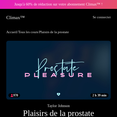
Jusqu'à 60% de réduction sur votre abonnement Climax™ !
Climax™
Se connecter
Accueil
/
Tous les cours
/
Plaisirs de la prostate
970
2 h 39 min
Taylor Johnson
Plaisirs de la prostate