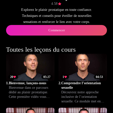
4.58
Explorez le plaisir prostatique en toute confiance.
Techniques et conseils pour éveiller de nouvelles
sensations et renforcer le lien avec votre corps.
Commencer
Toutes les leçons du cours
20
05:27
1
04:53
1.
Bienvenue, lançons-nous
2.
Comprendre l’orientation
Bienvenue dans ce parcours
sexuelle
dédié au plaisir prostatique.
Découvrez notre approche
Cette première vidéo vous
inclusive de l’orientation
éclaire sur les objectifs du
sexuelle. Ce module met en
programme, son déroulé, et
avant des techniques utiles à
l’état d’esprit à adopter pour
toutes et tous, pour explorer le