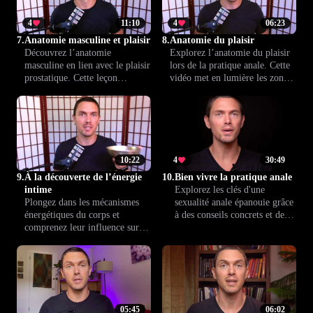
respectueuses et épanouissantes
sans crainte et prendre soin de
dans la vraie vie.
votre santé.
4
11:10
4
06:23
7.
Anatomie masculine et plaisir
8.
Anatomie du plaisir
Découvrez l’anatomie
Explorez l’anatomie du plaisir
masculine en lien avec le plaisir
lors de la pratique anale. Cette
prostatique. Cette leçon
vidéo met en lumière les zones
explique en détail les structures
sensibles et propose des
concernées et leurs interactions,
méthodes précises pour
pour mieux comprendre les
optimiser les sensations, en
fondements du plaisir intime.
toute sécurité et confiance.
10:22
4
30:49
9.
À la découverte de l’énergie
10.
Bien vivre la pratique anale
intime
Explorez les clés d'une
Plongez dans les mécanismes
sexualité anale épanouie grâce
énergétiques du corps et
à des conseils concrets et des
comprenez leur influence sur le
étapes claires. De la
plaisir. Cette leçon vous aide à
préparation au consentement,
percevoir l’énergie qui circule
cette leçon vous guide pour
en vous pour intensifier les
vivre des moments
sensations et enrichir votre vie
respectueux, agréables et
intime en toute conscience.
adaptés à vos envies.
05:45
06:02