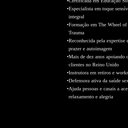
•
Certificada em Educação So
•
Especialista em toque sensí
integral
•
Formação em The Wheel of C
Trauma
•
Reconhecida pela expertise 
prazer e autoimagem
•
Mais de dez anos apoiando o
clientes no Reino Unido
•
Instrutora em retiros e work
•
Defensora ativa da saúde sex
•
Ajuda pessoas e casais a ac
relaxamento e alegria