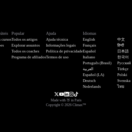
úteis
Popular
Ajuda
Idiomas
 cursos
Todos os artigos
Ajuda técnica
English
中文
ões
Explorar assuntos
Informações legais
Français
हिन्दी
Todos os coaches
Política de privacidade
Español
日本語
Programa de afiliados
Termos de uso
Italiano
한국어
Português (Brasil)
Русский
العربية
Türkçe
Español (LA)
Polski
Deutsch
Svenska
Nederlands
ไทย
Made with 🍑 in Paris
Copyright © 2026 Climax™