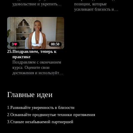
удовольствие и укрепить
позиции, которые
взаимное доверие в паре.
усиливают близость и
Узнайте о важных нюансах,
привносят новые
вариантах и советах, чтобы
ощущения. Узнайте советы
расширить опыт вдвоём.
для большего комфорта и
удовольствия с партнером.
3
00:50
25.
Поздравляем, теперь к
практике
Поздравляем с окончанием
курса. Оцените свои
достижения и используйте
новые знания для
уверенности в своей
интимной жизни. Это
Главные идеи
важный шаг.
1.
Развивайте уверенность в близости
2.
Осваивайте продвинутые техники притяжения
3.
Станьте незабываемой партнершей