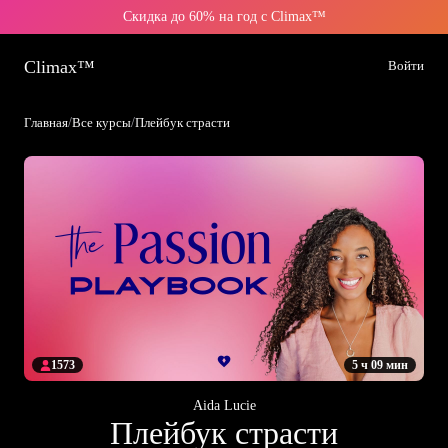
Скидка до 60% на год с Climax™
Climax™
Войти
Главная
/
Все курсы
/
Плейбук страсти
1573
5 ч 09 мин
Aida Lucie
Плейбук страсти