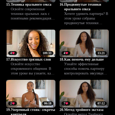
интимной жизни.
15.
Техника орального секса
16.
Продвинутые техники
Освойте современные
орального секса
техники оральных ласк с
Хотите удивить партнера? В
понятными рекомендациями
этом уроке собраны
и полезными советами.
продвинутые техники
Повышайте уверенность в
орального секса,
себе, углубляйте близость и
позволяющие достичь
получайте больше
нового уровня близости.
удовольствия вместе с
Откройте для себя свежий
Climax™.
взгляд на удовольствие.
4
109:33
4
13:21
17.
Искусство грязных слов
18.
Как помочь ему дольше
Освойте искусство
Узнайте эффективные
откровенного общения. В
способы помочь партнеру
этом уроке вы узнаете, как с
контролировать эякуляцию
помощью слов создавать
и продлить удовольствие.
страсть, укреплять близость
Создайте вместе более
и выстраивать новое
гармоничную и
доверие с партнером.
продолжительную близость.
2
06:18
7
07:12
19.
Уверенный стояк: секреты
20.
Метод тройного экстаза
контроля
Освойте метод Тройного