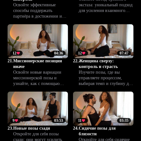
Освойте эффективные
экстаза: уникальный подход
способы поддержать
для усиления взаимного
партнёра в достижении и
удовольствия и сближения
сохранении стойкой
пары. Практикуйте техники,
эрекции. Улучшите
чтобы раскрыть новые грани
близость и вместе откройте
интимной близости.
новые возможности для
насыщенной сексуальной
жизни.
12
04:36
12
07:47
21.
Миссионерские позиции
22.
Женщина сверху:
иначе
контроль и страсть
Освойте новые вариации
Изучите позы, где вы
миссионерской позы и
управляете процессом,
узнайте, как с помощью
выбирая темп и глубину для
простых изменений сделать
максимального
классический опыт глубже,
удовольствия и близости.
ярче и приятнее обоим
Откройте новые ощущения
партнерам. Рекомендации
с советами от Climax™.
Climax™ помогут вам
раскрыться заново.
9
03:53
11
03:35
23.
Новые позы сзади
24.
Сидячие позы для
Откройте для себя позы
близости
сзади: они могут усилить
Откройте для себя сидячие