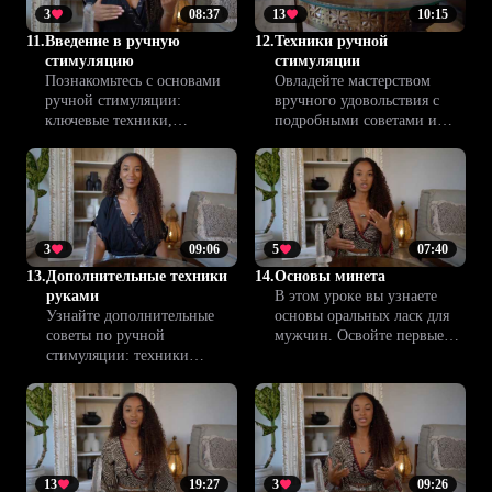
3
08:37
13
10:15
11.
Введение в ручную
12.
Техники ручной
стимуляцию
стимуляции
Познакомьтесь с основами
Овладейте мастерством
ручной стимуляции:
вручного удовольствия с
ключевые техники,
подробными советами и
принципы общения и
пошаговыми
первые шаги для уверенного
рекомендациями. Узнайте,
освоения более сложных
как сделать каждое
практик в будущем.
прикосновение более
чувственным и доставить
максимум наслаждения.
3
09:06
5
07:40
13.
Дополнительные техники
14.
Основы минета
руками
В этом уроке вы узнаете
Узнайте дополнительные
основы оральных ласк для
советы по ручной
мужчин. Освойте первые
стимуляции: техники
шаги для уверенного и
экспертов и свежие подходы
тактичного подхода,
для максимального
наладьте доверие и
удовольствия и
получите полезные советы
уверенности. Эта бонусная
для вашего комфорта.
лекция от Climax™ откроет
новые горизонты в
13
19:27
3
09:26