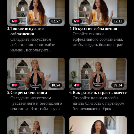
отношения.
притягательностью.
6
02:57
6
12:11
3.
Тонкое искусство
4.
Искусство соблазнения
соблазнения
Освойте техники
Овладейте искусством
эффективного соблазнения,
соблазнения: понимайте
чтобы создать больше страсти
намёки, используйте
и уверенности. Sexual
проверенные методы и
Seduction Toolbox раскрывает
становитесь более
секреты сближения и
уверенным, чутким и
взаимного желания в паре.
запоминающимся партнёром
с Climax™.
8
10:54
4
09:34
5.
Секреты секстинга
6.
Как разжечь страсть вместе
Овладейте искусством
Откройте новые способы
чувственного и безопасного
начать близость с партнером
секстинга. Этот гайд научит
без неловкости. Урок
вас открыто выражать
раскрывает творческие идеи
желания, поддерживать
для разжигания страсти,
страсть и укреплять доверие
чтобы ваши отношения
в отношениях.
всегда оставались живыми и