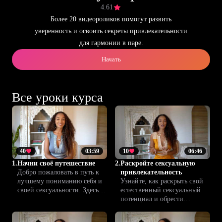
4.61
Более 20 видеороликов помогут развить
уверенность и освоить секреты привлекательности
для гармонии в паре.
Начать
Все уроки курса
40
03:59
10
06:46
1.
Начни своё путешествие
2.
Раскройте сексуальную
Добро пожаловать в путь к
привлекательность
лучшему пониманию себя и
Узнайте, как раскрыть свой
своей сексуальности. Здесь
естественный сексуальный
вы освоите навыки, которые
потенциал и обрести
помогут вам построить более
уверенность, чтобы покорять
яркие и доверительные
партнера своим обаянием и