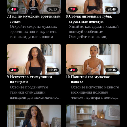
желанными.
4
06:13
7
20:49
7.
Гид по мужским эрогенным
8.
Соблазнительные губы,
зонам
страстные поцелуи
Откройте секреты мужских
Узнайте, как сделать каждый
эрогенных зон и научитесь
поцелуй особенным.
техникам, усиливающим
Овладейте техниками,
удовольствие. Практические
которые пробуждают страсть
советы Climax™ помогут
и создают незабываемую
разнообразить интимную
близость между вами и
жизнь и укрепить
вашим партнером.
эмоциональную связь.
4
07:39
4
06:36
9.
Искусство стимуляции
10.
Почитай его мужское
пальцами
начало
Освойте продвинутые
Освойте искусство нежного
техники стимуляции
восхищения половым
пальцами для максимального
членом партнера с помощью
наслаждения. Узнайте, как
заботливых прикосновений
создавать более глубокую
и техники, чтобы укрепить
связь и усиливать
доверие и сделать
чувственные ощущения
удовольствие еще глубже.
партнера.