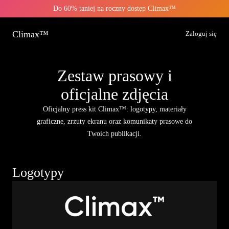
Do 60% taniej na roczny dostęp Climax™
Climax™
Zaloguj się
Zestaw prasowy i
oficjalne zdjęcia
Oficjalny press kit Climax™: logotypy, materiały
graficzne, zrzuty ekranu oraz komunikaty prasowe do
Twoich publikacji.
Logotypy