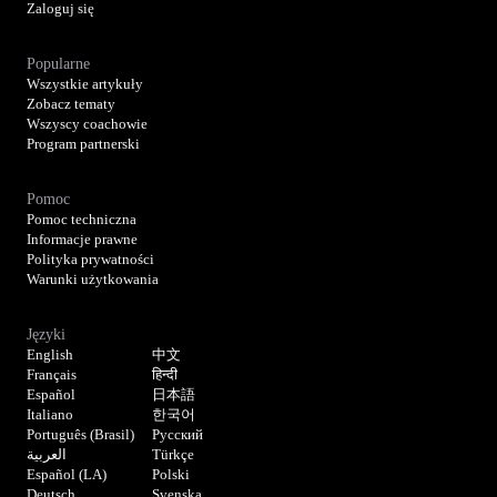
Zaloguj się
Popularne
Wszystkie artykuły
Zobacz tematy
Wszyscy coachowie
Program partnerski
Pomoc
Pomoc techniczna
Informacje prawne
Polityka prywatności
Warunki użytkowania
Języki
English
中文
Français
हिन्दी
Español
日本語
Italiano
한국어
Português (Brasil)
Русский
العربية
Türkçe
Español (LA)
Polski
Deutsch
Svenska