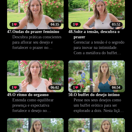
barreiras e a se permitir
orgasmo mútuo, fortalecendo
vivenciar sensações mais
o vínculo e a satisfação sexual
intensas, abrindo espaço para
do casal.
uma experiência íntima ainda
mais completa.
1
04:35
1
03:52
47.
Ondas do prazer feminino
48.
Solte a tensão, descubra o
Descubra práticas conscientes
prazer
para aflorar seu desejo e
Gerenciar a tensão é o segredo
fortalecer o prazer no
para inovar na intimidade.
relacionamento. Aprenda a
Com a metáfora do buffet
navegar pelas ondas do seu
erótico, descubra como a
prazer feminino e mantenha a
variedade de experiências
paixão sempre presente.
pode renovar o desejo e
fortalecer o vínculo. Aprenda
a surpreender e se conectar
sempre.
1
06:02
1
04:54
49.
O ritmo do orgasmo
50.
O buffet do desejo íntimo
Entenda como equilibrar
Pense nos seus desejos como
presença e expectativa
um buffet erótico para ser
fortalece o desejo no
explorado a dois. Nesta lição,
relacionamento. Esta lição
você aprende a comunicar
revela como o movimento do
fantasias, respeitar limites e
orgasmo pode intensificar o
fortalecer a intimidade,
prazer e a conexão a dois,
criando experiências mais