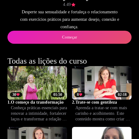
4.49
Desperte sua sensualidade e fortaleça o relacionamento
com exercícios práticos para aumentar desejo, conexão e
confiança.
Começar
Todas as lições do curso
30
01:50
8
02:18
1.
O começo da transformação
2.
Trate-se com gentileza
Conheça práticas essenciais para
Aprenda a tratar-se com mais
renovar a intimidade, fortalecer
carinho e acolhimento. Este
laços e transformar a relação do
conteúdo mostra como criar um
casal. Esta lição oferece
espaço interno de cuidado,
caminhos concretos para uma
essencial para relações íntimas e
vida a dois mais conectada e
saudáveis.