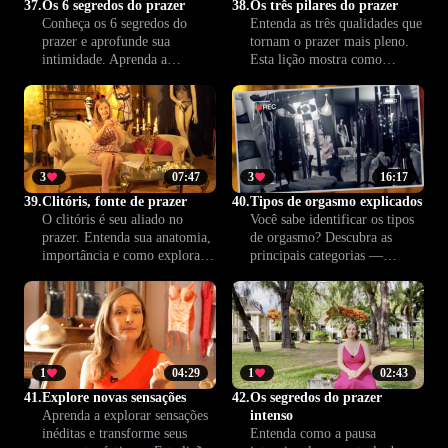
37.
Os 6 segredos do prazer
38.
Os três pilares do prazer
Conheça os 6 segredos do
Entenda as três qualidades que
prazer e aprofunde sua
tornam o prazer mais pleno.
intimidade. Aprenda a
Esta lição mostra como
identificar diferentes tipos de
confiança, criatividade e
orgasmo e transforme sua vida
conexão podem transformar
sexual em uma experiência
suas experiências íntimas e
mais rica e completa.
fortalecer sua relação.
3
07:47
3
16:17
39.
Clitóris, fonte de prazer
40.
Tipos de orgasmo explicados
O clitóris é seu aliado no
Você sabe identificar os tipos
prazer. Entenda sua anatomia,
de orgasmo? Descubra as
importância e como explorar
principais categorias —
suas sensações para
clitoriano, vaginal, misto e
transformar a intimidade.
prostático — e compreenda
Eleve a conexão e descubra
como o corpo responde a cada
novas possibilidades para o
uma. Torne-se mais íntimo(a)
bem-estar sexual com a
de si e do outro, ampliando o
orientação de Climax™.
prazer e a cumplicidade a
1
04:29
1
02:43
dois.
41.
Explore novas sensações
42.
Os segredos do prazer
Aprenda a explorar sensações
intenso
inéditas e transforme seus
Entenda como a pausa