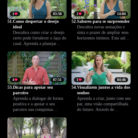
promovendo uma intimidade
ricas e conectadas com seu
mais profunda.
parceiro.
1
03:58
2
14:04
51.
Como despertar o desejo
52.
Sabores para se surpreender
ideal
Descubra novas sensações e
Descubra como criar o desejo
sinta o prazer de ampliar seus
certo pode fortalecer o laço do
horizontes íntimos. Esta aula
casal. Aprenda a planejar
propõe explorar práticas,
momentos sensuais que
desejos e estímulos diferentes
estimulam a conexão,
para uma vida sexual mais
renovam o interesse e mantêm
rica, sozinho(a) ou
a intimidade sempre presente.
acompanhado(a). Experimente
algo novo com Climax™.
4
07:51
1
04:46
53.
Dicas para apoiar seu
54.
Visualizem juntos a vida dos
parceiro
sonhos
Aprenda a dialogar de forma
Aprenda a criar, junto com seu
positiva e a apoiar o seu
par, uma visão compartilhada
parceiro nas conquistas
do futuro. Através de
pessoais e profissionais. Esta
exercícios de visualização,
lição traz dicas práticas para
alinhem desejos, fortaleçam o
fortalecer a relação e
vínculo e projetem juntos a
contribuir para o
vida dos sonhos.
desenvolvimento mútuo.