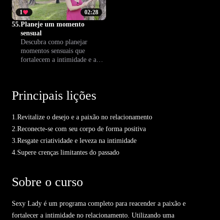
1
02:28
55.
Planeje um momento
sensual
Descubra como planejar
momentos sensuais que
fortalecem a intimidade e a
conexão com quem você ama.
Aprenda a preparar
experiências marcantes e
Principais lições
presentes, tornando seu
relacionamento ainda mais
especial.
1.
Revitalize o desejo e a paixão no relacionamento
2.
Reconecte-se com seu corpo de forma positiva
3.
Resgate criatividade e leveza na intimidade
4.
Supere crenças limitantes do passado
Sobre o curso
Sexy Lady é um programa completo para reacender a paixão e
fortalecer a intimidade no relacionamento. Utilizando uma