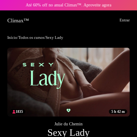
Até 60% off no anual Climax™. Aproveite agora
Climax™
Entrar
Início
/
Todos os cursos
/
Sexy Lady
1835
5 h 42 m
Julie du Chemin
Sexy Lady