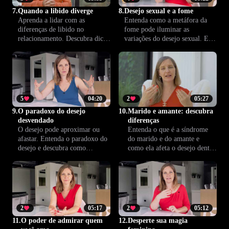
7.
Quando a libido diverge
8.
Desejo sexual e a fome
Aprenda a lidar com as
Entenda como a metáfora da
diferenças de libido no
fome pode iluminar as
relacionamento. Descubra dicas
variações do desejo sexual. Esta
para dialogar, alinhar
aula apresenta novas formas de
expectativas e promover maior
lidar com sua libido e
sintonia e equilíbrio na vida
promover um relacionamento
íntima do casal.
mais saudável e autêntico.
5
04:20
2
05:27
9.
O paradoxo do desejo
10.
Marido e amante: descubra
desvendado
diferenças
O desejo pode aproximar ou
Entenda o que é a síndrome
afastar. Entenda o paradoxo do
do marido e do amante e
desejo e descubra como
como ela afeta o desejo dentro
transformá-lo em aliado,
do relacionamento. Descubra
promovendo mais conexão e
formas de equilibrar paixão e
cumplicidade no
segurança para viver uma
relacionamento, em vez de
relação mais intensa e
gerar conflitos ou
gratificante.
distanciamento.
2
05:17
2
05:12
11.
O poder de admirar quem
12.
Desperte sua magia