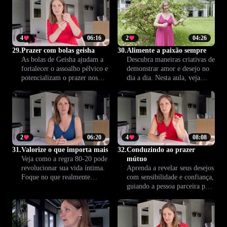
viva momentos de
uma experiência mais rica e
autocuidado enquanto caminha
satisfatória todos os dias.
com confiança.
4
06:16
2
04:26
29.
Prazer com bolas geisha
30.
Alimente a paixão sempre
As bolas de Geisha ajudam a
Descubra maneiras criativas de
fortalecer o assoalho pélvico e
demonstrar amor e desejo no
potencializam o prazer nos
dia a dia. Nesta aula, veja
momentos íntimos. Saiba
como manter a paixão acesa e
como utilizá-las de forma
transformar pequenos gestos
segura e descubra benefícios
em um relacionamento sempre
que transformam o bem-estar,
envolvente e estimulante.
sozinho(a) ou
acompanhado(a).
2
06:20
4
08:08
31.
Valorize o que importa mais
32.
Conduzindo ao prazer
Veja como a regra 80-20 pode
mútuo
revolucionar sua vida íntima.
Aprenda a revelar seus desejos
Foque no que realmente
com sensibilidade e confiança,
fortalece o vínculo a dois e
guiando a pessoa parceira para
descubra o poder de priorizar
o prazer mútuo. Esta lição
qualidade em vez de
mostra como construir
quantidade.
intimidade e acolhimento a
dois.