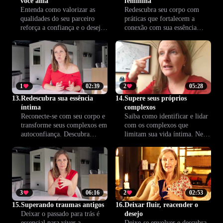
você ama
feminina
Entenda como valorizar as
Redescubra seu corpo com
qualidades do seu parceiro
práticas que fortalecem a
reforça a confiança e o desejo.
conexão com sua essência
Nesta aula, você aprende
feminina. Desperte o desejo
estratégias para cultivar
genuíno e abrace sua
admiração e fortalecer o
sensualidade de forma
relacionamento a dois.
consciente e autêntica.
1
02:39
2
05:28
13.
Redescubra sua essência
14.
Supere seus próprios
íntima
complexos
Reconecte-se com seu corpo e
Saiba como identificar e lidar
transforme seus complexos em
com os complexos que
autoconfiança. Descubra
limitam sua vida íntima. Nesta
técnicas para superar
lição, veja caminhos para
bloqueios e despertar o desejo,
superar traumas e viver sua
abrindo espaço para uma
sexualidade com mais
relação mais leve e plena com
liberdade e prazer.
você mesma.
3
06:16
2
02:53
15.
Superando traumas antigos
16.
Deixar fluir, reacender o
Deixar o passado para trás é
desejo
essencial para viver a
Deixe-se envolver e descubra