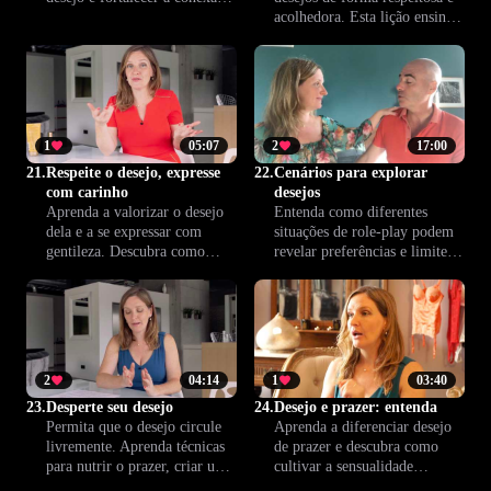
do casal. Dicas práticas para
acolhedora. Esta lição ensina
criar cumplicidade, melhorar a
como abrir o diálogo,
comunicação e reavivar o
fortalecer a conexão e
prazer entre vocês.
aumentar o desejo,
promovendo uma intimidade
mais saudável a dois.
1
05:07
2
17:00
21.
Respeite o desejo, expresse
22.
Cenários para explorar
com carinho
desejos
Aprenda a valorizar o desejo
Entenda como diferentes
dela e a se expressar com
situações de role-play podem
gentileza. Descubra como
revelar preferências e limites
criar mais intimidade e
pessoais. Aprenda a
satisfação no relacionamento
reconhecer o que não funciona
através de comunicação clara e
para você e adapte
respeito mútuo, em todas as
experiências para mais
fases da vida sexual.
conforto e prazer.
2
04:14
1
03:40
23.
Desperte seu desejo
24.
Desejo e prazer: entenda
Permita que o desejo circule
Aprenda a diferenciar desejo
livremente. Aprenda técnicas
de prazer e descubra como
para nutrir o prazer, criar um
cultivar a sensualidade
ciclo contínuo de satisfação e
diariamente. Enriqueça sua