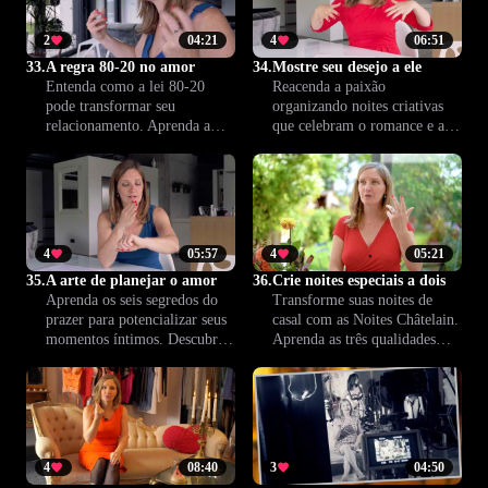
2
04:21
4
06:51
33.
A regra 80-20 no amor
34.
Mostre seu desejo a ele
Entenda como a lei 80-20
Reacenda a paixão
pode transformar seu
organizando noites criativas
relacionamento. Aprenda a
que celebram o romance e a
planejar momentos íntimos e
cumplicidade. Descubra, passo
românticos que fortalecem a
a passo, como mostrar seus
conexão e mantêm o desejo
desejos de forma leve,
sempre presente.
guiando seu parceiro para
experiências íntimas e
marcantes.
4
05:57
4
05:21
35.
A arte de planejar o amor
36.
Crie noites especiais a dois
Aprenda os seis segredos do
Transforme suas noites de
prazer para potencializar seus
casal com as Noites Châtelain.
momentos íntimos. Descubra
Aprenda as três qualidades
novas formas de conexão,
essenciais para aprofundar o
aprofunde desejos e viva
prazer, fortalecer a conexão e
experiências marcantes a dois.
alcançar satisfação mútua.
Descubra um novo nível de
intimidade juntos.
4
08:40
3
04:50