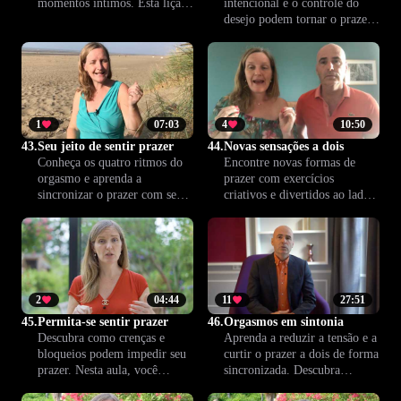
momentos íntimos. Esta lição
intencional e o controle do
ensina a experimentar
desejo podem tornar o prazer
diferentes toques e ritmos para
mais intenso e consciente.
renovar o prazer e criar
Explore maneiras de
experiências mais ricas e
enriquecer sua intimidade ao
naturais.
mergulhar nos detalhes
sensoriais da experiência
sexual.
1
07:03
4
10:50
43.
Seu jeito de sentir prazer
44.
Novas sensações a dois
Conheça os quatro ritmos do
Encontre novas formas de
orgasmo e aprenda a
prazer com exercícios
sincronizar o prazer com seu
criativos e divertidos ao lado
par. Esta lição mostra
de quem você ama. Esta aula
caminhos para fortalecer a
apresenta experiências
intimidade e a satisfação
sensoriais para explorar
mútua no relacionamento.
juntos, despertar sensações e
fortalecer a intimidade do
casal.
2
04:44
11
27:51
45.
Permita-se sentir prazer
46.
Orgasmos em sintonia
Descubra como crenças e
Aprenda a reduzir a tensão e a
bloqueios podem impedir seu
curtir o prazer a dois de forma
prazer. Nesta aula, você
sincronizada. Descubra
aprende a reconhecer essas
técnicas para intensificar o