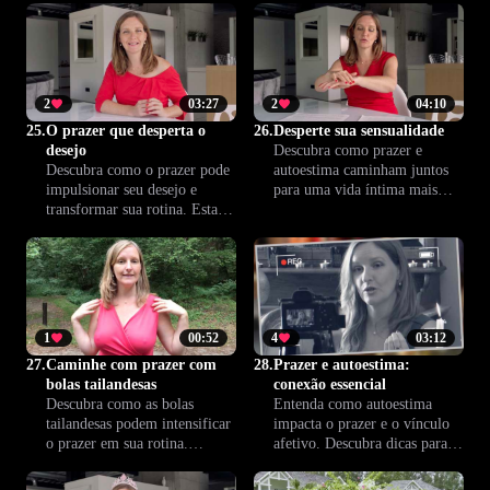
fortalecer a conexão com o
intimidade, aprofunde
seu corpo, ampliando sua
vínculos e viva experiências
experiência íntima de forma
mais plenas com Climax™.
consciente.
2
03:27
2
04:10
25.
O prazer que desperta o
26.
Desperte sua sensualidade
desejo
Descubra como prazer e
Descubra como o prazer pode
autoestima caminham juntos
impulsionar seu desejo e
para uma vida íntima mais
transformar sua rotina. Esta
segura e satisfatória. Veja
aula mostra como trazer
como valorizar seu corpo,
sensualidade para cada aspecto
reconhecer seus desejos e
de sua vida, aprofundando a
conquistar mais prazer sem
conexão com seu corpo e com
culpa.
quem você ama. Desperte seus
sentidos com Climax™.
1
00:52
4
03:12
27.
Caminhe com prazer com
28.
Prazer e autoestima:
bolas tailandesas
conexão essencial
Descubra como as bolas
Entenda como autoestima
tailandesas podem intensificar
impacta o prazer e o vínculo
o prazer em sua rotina.
afetivo. Descubra dicas para
Fortaleça o assoalho pélvico,
fortalecer a autoconfiança e
aumente sua conexão íntima e
transformar sua relação em