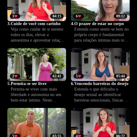
gratificante.
3
04:15
6
09:12
3.
Cuide de você com carinho
4.
O prazer de estar no corpo
Veja como cuidar de si mesmo
Entenda como sentir-se bem no
todos os dias, elevar a
próprio corpo é fundamental
autoestima e aproveitar relações
para relações íntimas mais reais
mais plenas. O autocuidado é o
e prazerosas. Aprenda dicas
primeiro passo para uma vida
práticas para aumentar a
afetiva satisfatória. Seu bem-
autoconfiança, valorizar sua
estar começa por você.
individualidade e aproveitar o
prazer de forma autêntica.
2
02:41
5
05:44
5.
Permita-se ser livre
6.
Vencendo barreiras do desejo
Permita-se viver com mais
Entenda o que dificulta o
liberdade e autonomia no seu
desejo sexual ao identificar
bem-estar íntimo. Neste
barreiras emocionais, físicas e
conteúdo, você vai aprender a
de relacionamento. Encontre
romper limites internos e a
estratégias práticas para
explorar uma vida amorosa
reacender o prazer e fortalecer
mais plena e verdadeira.
a sua conexão íntima.
5
03:55
4
06:22