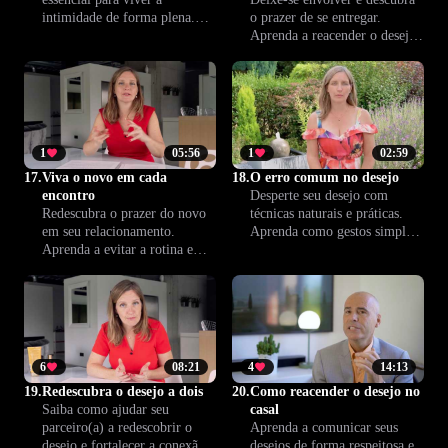
intimidade de forma plena.
o prazer de se entregar.
Nesta aula, você vai
Aprenda a reacender o desejo
compreender os efeitos de
e fortalecer a conexão usando
antigos traumas e aprender
dicas que ajudam casais a se
caminhos para se libertar
soltarem e viverem a
emocionalmente e se abrir
intimidade com mais
para novas experiências.
liberdade.
1
05:56
1
02:59
17.
Viva o novo em cada
18.
O erro comum no desejo
encontro
Desperte seu desejo com
Redescubra o prazer do novo
técnicas naturais e práticas.
em seu relacionamento.
Aprenda como gestos simples
Aprenda a evitar a rotina e
podem reavivar sua vontade e
mantenha a intimidade sempre
trazer mais conexão e prazer
viva. Esta aula traz dicas para
ao seu relacionamento, sem
fortalecer a conexão entre o
pressão.
casal e cultivar o prazer
contínuo.
6
08:21
4
14:13
19.
Redescubra o desejo a dois
20.
Como reacender o desejo no
Saiba como ajudar seu
casal
parceiro(a) a redescobrir o
Aprenda a comunicar seus
desejo e fortalecer a conexão
desejos de forma respeitosa e