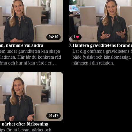
04:10
1
mn, närmare varandra
7.
Hantera graviditetens föränd
m under graviditeten kan skapa
Lär dig omfamna graviditetens f
elationen. Här får du konkreta råd
både fysiskt och känslomässigt,
sömn och hur ni kan vårda er
närheten i din relation.
n när nätterna är oroliga.
01:47
: närhet efter förlossning
ps för att bevara närhet och