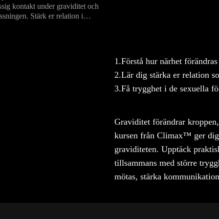
sig kontakt under graviditet och
ossningen. Stärk er relation i
ivet med stöd från experter.
1.
Förstå hur närhet förändras
2.
Lär dig stärka er relation 
3.
Få trygghet i de sexuella f
Graviditet förändrar kroppen
kursen från Climax™ ger dig i
graviditeten. Upptäck praktis
tillsammans med större tryggh
mötas, stärka kommunikatione