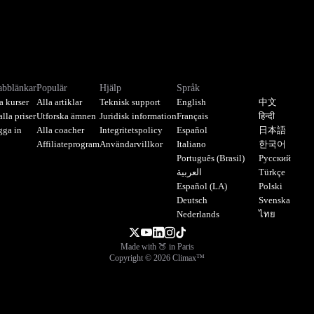
abblänkar
Populär
Hjälp
Språk
a kurser
Alla artiklar
Teknisk support
English
中文
alla priser
Utforska ämnen
Juridisk information
Français
हिन्दी
gga in
Alla coacher
Integritetspolicy
Español
日本語
Affiliateprogram
Användarvillkor
Italiano
한국어
Português (Brasil)
Русский
العربية
Türkçe
Español (LA)
Polski
Deutsch
Svenska
Nederlands
ไทย
Made with 🍑 in Paris
Copyright © 2026 Climax™