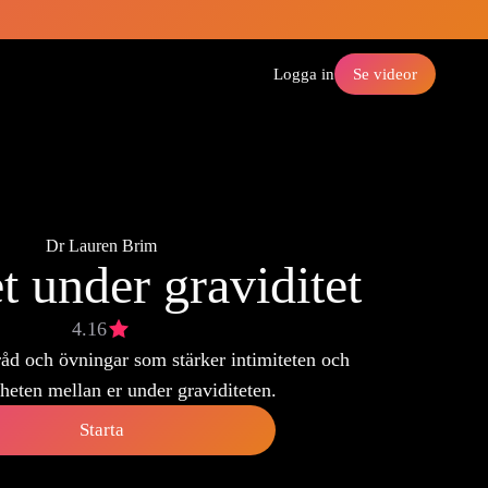
Logga in
Se videor
Dr Lauren Brim
et under graviditet
4.16
råd och övningar som stärker intimiteten och
eten mellan er under graviditeten.
Starta