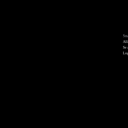
Sn
All
Se 
Lo