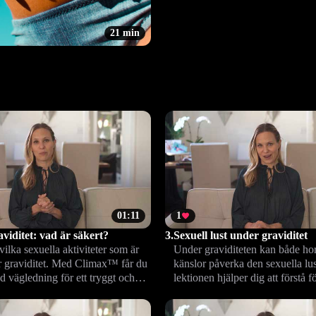
21 min
01:11
1
aviditet: vad är säkert?
3.
Sexuell lust under graviditet
vilka sexuella aktiviteter som är
Under graviditeten kan både h
r graviditet. Med Climax™ får du
känslor påverka den sexuella lu
d vägledning för ett tryggt och
lektionen hjälper dig att förstå 
sexliv.
och hitta sätt att stärka närhet o
kommunikation med din partner