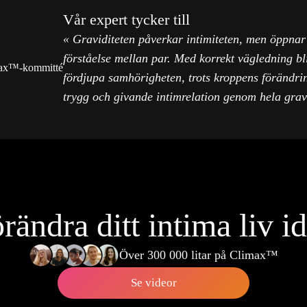
Vår expert tycker till
« Graviditeten påverkar intimiteten, men öppnar 
förståelse mellan par. Med korrekt vägledning bli
limax™-kommitté
fördjupa samhörigheten, trots kroppens förändri
trygg och givande intimrelation genom hela gravi
rändra ditt intima liv i
Över 300 000 litar på Climax™
Se videor