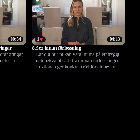
00:54
1
04:13
ringar
8.
Sex innan förlossning
örändringar,
Lär dig hur ni kan vara intima på ett tryggt
 och stärk
och bekvämt sätt strax innan förlossningen.
Lektionen ger konkreta råd för att bevara
närhet, välmående och öppen dialog under
graviditetens sista skede.