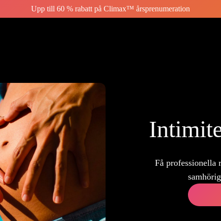
Upp till 60 % rabatt på Climax™ årsprenumeration
Intimit
Få professionella 
samhörigh