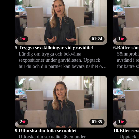
1
01:24
1
5.
Trygga sexställningar vid graviditet
6.
Bättre sö
Lär dig om trygga och bekväma
Sömnproble
sexpositioner under graviditeten. Upptäck
avstånd i r
hur du och din partner kan bevara närhet och
för bättre 
njutning när kroppen förändras.
närhet, äve
2
01:35
1
9.
Utforska din fulla sexualitet
10.
Efter sex
Utforska din sexualitet även under
Upptäck ti