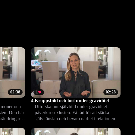
02:38
1
02:28
4.
Kroppsbild och lust under graviditet
ormoner och
Utforska hur självbild under graviditet
sten. Den här
påverkar sexlusten. Få råd för att stärka
förändringar
självkänslan och bevara närhet i relationen.
ch
.