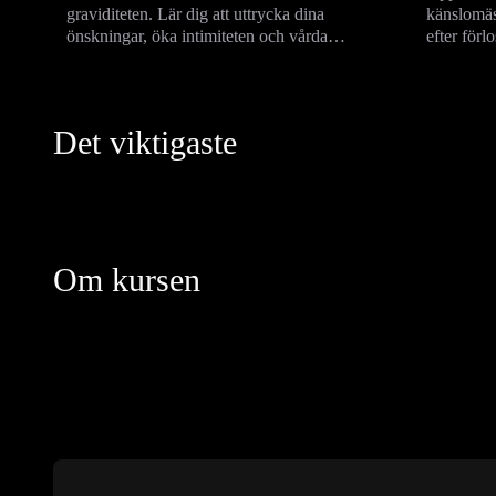
graviditeten. Lär dig att uttrycka dina
känslomäs
önskningar, öka intimiteten och vårda
efter förl
relationen för en djupare närhet.
småbarnsl
Det viktigaste
Om kursen