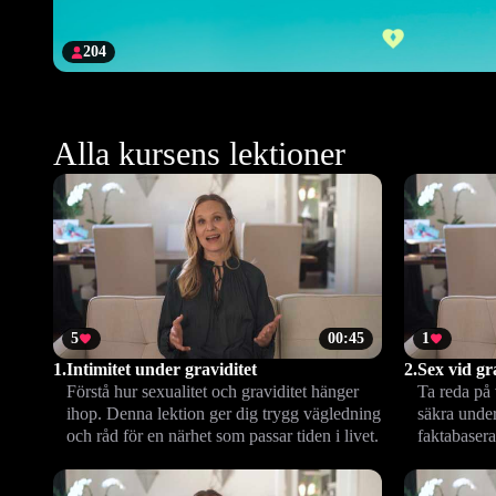
204
Alla kursens lektioner
5
00:45
1
1.
Intimitet under graviditet
2.
Sex vid gr
Förstå hur sexualitet och graviditet hänger
Ta reda på 
ihop. Denna lektion ger dig trygg vägledning
säkra unde
och råd för en närhet som passar tiden i livet.
faktabasera
harmoniskt 