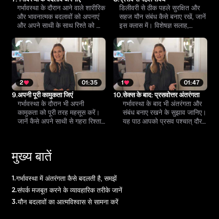
गर्भावस्था के दौरान आने वाले शारीरिक
डिलीवरी से ठीक पहले सुरक्षित और
और भावनात्मक बदलावों को अपनाएं
सहज यौन संबंध कैसे बनाए रखें, जानें
और अपने साथी के साथ रिश्ते को और
इस क्लास में। विशेषज्ञ सलाह,
मजबूत बनाएं।
सहजता और साझेदार से संवाद के लिए
व्यावहारिक सुझाव। यह जानकारी
चरण दर चरण मदद करेगी।
2
01:35
1
01:47
9.
अपनी पूरी कामुकता जिएं
10.
सेक्स के बाद: प्रसवोत्तर अंतरंगता
गर्भावस्था के दौरान भी अपनी
गर्भावस्था के बाद भी अंतरंगता और
कामुकता को पूरी तरह महसूस करें।
संबंध बनाए रखने के सुझाव जानिए।
जानें कैसे अपने साथी से गहरा रिश्ता
यह पाठ आपको प्रसव पश्चात् दौर में
और संतुष्टिदायक संवाद बनाए रखें।
भावनात्मक और शारीरिक जुड़ाव
मजबूत करने में मदद करेगा।
मुख्य बातें
1.
गर्भावस्था में अंतरंगता कैसे बदलती है, समझें
2.
संपर्क मजबूत करने के व्यावहारिक तरीके जानें
3.
यौन बदलावों का आत्मविश्वास से सामना करें