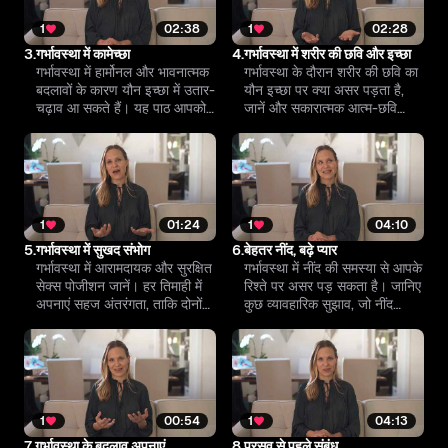
1
02:38
1
02:28
3.
गर्भावस्था में कामेच्छा
4.
गर्भावस्था में शरीर की छवि और इच्छा
गर्भावस्था में हार्मोनल और भावनात्मक
गर्भावस्था के दौरान शरीर की छवि का
बदलावों के कारण यौन इच्छा में उतार-
यौन इच्छा पर क्या असर पड़ता है,
चढ़ाव आ सकते हैं। यह पाठ आपको
जानें और सकारात्मक आत्म-छवि
इन परिवर्तनों को समझने में सहायता
बनाए रखने के उपाय सीखें।
करेगा और संबंधों में निकटता बनाए
रखने के लिए वास्तविक सुझाव देगा।
1
01:24
1
04:10
5.
गर्भावस्था में सुखद संभोग
6.
बेहतर नींद, बढ़े प्यार
गर्भावस्था में आरामदायक और सुरक्षित
गर्भावस्था में नींद की समस्या से आपके
सेक्स पोजीशन जानें। हर तिमाही में
रिश्ते पर असर पड़ सकता है। जानिए
अपनाएं सहज अंतरंगता, ताकि दोनों
कुछ व्यावहारिक सुझाव, जो नींद
का अनुभव खुशनुमा और सुरक्षित बना
सुधारने के साथ आपकी आपसी
रहे।
नज़दीकी को भी बनाए रखेंगे।
1
00:54
1
04:13
7.
गर्भावस्था के बदलाव अपनाएं
8.
प्रसव से पहले संबंध