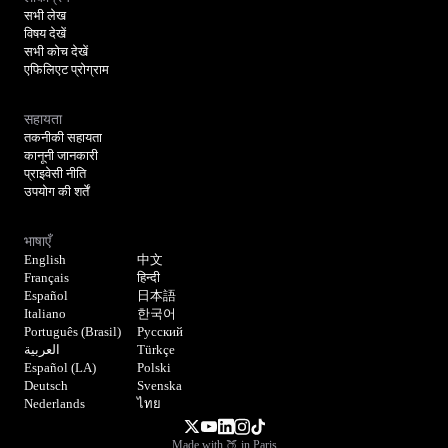
सभी लेख
विषय देखें
सभी कोच देखें
एफिलिएट प्रोग्राम
सहायता
तकनीकी सहायता
कानूनी जानकारी
प्राइवेसी नीति
उपयोग की शर्तें
भाषाएँ
English
中文
Français
हिन्दी
Español
日本語
Italiano
한국어
Português (Brasil)
Русский
العربية
Türkçe
Español (LA)
Polski
Deutsch
Svenska
Nederlands
ไทย
Made with 🍑 in Paris