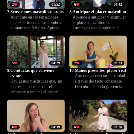
2
01:52
6
04:42
7.
Sensaciones masculinas orales
8.
Anticipar el placer masculino
Adéntrate en las sensaciones
Aprende a anticipar y estimular
que experimentan los hombres
el placer masculino con
durante una felación. Aprende a
estrategias que despiertan el
reconocer sus emociones para
deseo y aumentan la tensión
mejorar la comunicación, afinar
erótica. Descubre técnicas útiles
la técnica y potenciar el placer
para crear una conexión más
conjunto.
profunda y enriquecer tus
momentos íntimos.
5
04:29
7
06:33
9.
Conductas que conviene
10.
Manos presentes, placer real
evitar
Aprende a conectar de verdad
Hay gestos y actitudes que, sin
a través del tacto consciente.
querer, pueden enfriar el
Descubre cómo la presencia y
ambiente o reducir el placer.
la intención en tus manos
Aquí aprenderás qué evitar para
pueden transformar la
que cada encuentro sea más
experiencia íntima, aportando
cómodo, respetuoso y
más profundidad y
gratificante para ambos.
complicidad.
6
04:39
6
03:26