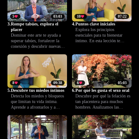
máximo partido a esta
y el bienestar de ambos.
experiencia personal.
5
03:03
10
07:22
3.
Rompe tabúes, explora el
4.
Puntos clave iniciales
placer
Explora los principios
Dominar este arte te ayuda a
esenciales para tu bienestar
superar tabúes, fortalecer la
íntimo. En esta lección te
conexión y descubrir nuevas
presentamos conceptos clave
formas de placer en pareja.
como la confianza y la
Atrévete a transformar tu vida
autenticidad, para que tu
íntima desde el conocimiento.
aprendizaje con Climax™ tenga
las mejores bases.
8
09:38
6
05:03
5.
Descubre tus miedos íntimos
6.
Por qué les gusta el sexo oral
Detecta los miedos y bloqueos
Descubre por qué la felación es
que limitan tu vida íntima.
tan placentera para muchos
Aprende a afrontarlos y a
hombres. Analizamos las
liberar tus deseos para disfrutar
razones psicológicas y físicas
plenamente cada experiencia
detrás de este deseo, para
erótica, con seguridad y
comprender mejor cómo se
autenticidad.
vive y se potencia el placer
masculino.