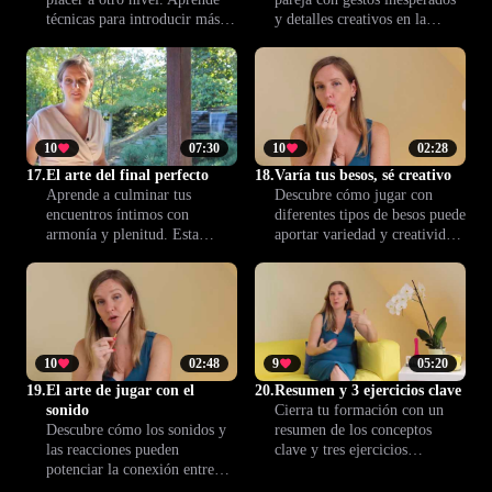
técnicas para introducir más
y detalles creativos en la
variedad y estimulación, y haz
intimidad. Esta lección te da
de cada encuentro un
ideas para romper la rutina,
momento más sensible y
añadir emoción y fortalecer
gratificante para ambos.
vuestra conexión. Atrévete a
probar algo nuevo y a
disfrutar juntos cada
10
07:30
10
02:28
momento.
17.
El arte del final perfecto
18.
Varía tus besos, sé creativo
Aprende a culminar tus
Descubre cómo jugar con
encuentros íntimos con
diferentes tipos de besos puede
armonía y plenitud. Esta
aportar variedad y creatividad
lección te enseña técnicas para
a tus encuentros. Atrévete a
cerrar cada experiencia de
innovar para envolver la
forma satisfactoria,
felación con más complicidad,
garantizando que ambos
placer y sensualidad.
disfrutéis de un desenlace tan
especial como el principio.
10
02:48
9
05:20
19.
El arte de jugar con el
20.
Resumen y 3 ejercicios clave
sonido
Cierra tu formación con un
Descubre cómo los sonidos y
resumen de los conceptos
las reacciones pueden
clave y tres ejercicios
potenciar la conexión entre
prácticos que te ayudan a
ambos. Esta práctica te anima
aplicar lo aprendido. Avanza