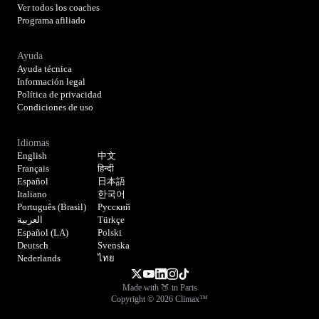
Ver todos los coaches
Programa afiliado
Ayuda
Ayuda técnica
Información legal
Política de privacidad
Condiciones de uso
Idiomas
English
中文
Français
हिन्दी
Español
日本語
Italiano
한국어
Português (Brasil)
Русский
العربية
Türkçe
Español (LA)
Polski
Deutsch
Svenska
Nederlands
ไทย
Made with 🍑 in Paris
Copyright © 2026 Climax™