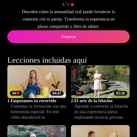
4.51
Descubre cómo la sensualidad oral puede fortalecer la
conexión con tu pareja. Transforma la experiencia en
placer compartido y libre de tabúes.
Empezar
Lecciones incluidas aquí
44
04:47
5
02:16
1.
Empezamos tu recorrido
2.
El arte de la felación
Comienza tu formación con una
Aprende a convertir la felación
bienvenida especial. En este
en una experiencia plena,
vídeo descubrirás la
explorando técnicas precisas y
organización del curso, las
matices sutiles. Descubre
claves para avanzar en cada
formas de dar y recibir placer,
módulo y cómo sacar el
respetando siempre la intimidad