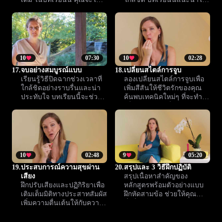
เรียนรู้วิธีสร้างความหลาก
เดียใหม่ๆ ให้คุณเติมสีสันและ
หลายและกระตุ้นเธอได้อย่าง
ความตื่นเต้น เสริมสร้าง
เต็มที่
ความสัมพันธ์ให้แน่นแฟ้น
และสดใสมากยิ่งขึ้น
10
07:30
10
02:28
17.
จบอย่างสมบูรณ์แบบ
18.
เปลี่ยนสไตล์การจูบ
เรียนรู้วิธีปิดฉากช่วงเวลาที่
ลองเปลี่ยนสไตล์การจูบเพื่อ
ใกล้ชิดอย่างราบรื่นและน่า
เพิ่มสีสันให้ชีวิตรักของคุณ
ประทับใจ บทเรียนนี้จะช่วย
ค้นพบเทคนิคใหม่ๆ ที่จะทำให้
คุณสานต่อความสุขในตอน
เซ็กซ์ทางปากเต็มไปด้วย
จบ เพื่อทั้งคุณและคู่รู้สึกเติม
ความสุขและความผูกพันมาก
เต็มทุกครั้ง
ขึ้น
10
02:48
9
05:20
19.
ประสบการณ์ความสุขผ่าน
20.
สรุปและ 3 วิธีฝึกปฏิบัติ
เสียง
สรุปเนื้อหาสำคัญของ
ฝึกปรับเสียงและปฏิกิริยาเพื่อ
หลักสูตรพร้อมตัวอย่างแบบ
เติมเต็มมิติทางประสาทสัมผัส
ฝึกหัดสามข้อ ช่วยให้คุณนำ
เพิ่มความตื่นเต้นให้กับความ
สิ่งที่เรียนรู้ไปใช้ต่อยอดกับ
สัมพันธ์ และค้นพบความลึก
ชีวิตรักและสุขภาพอย่างต่อ
ซึ้งของความใกล้ชิดมากขึ้น
เนื่อง