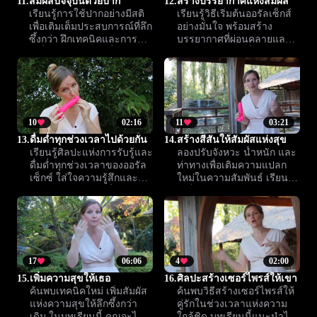
11.
สัมผัสปัจจุบันด้วยปาก
12.
สร้างบรรยากาศแห่งสัมผัส
เรียนรู้การใช้ปากอย่างมีสติ
เรียนรู้วิธีเริ่มต้นออรัลเซ็กส์
เพื่อเติมเต็มประสบการณ์ที่ลึก
อย่างมั่นใจ พร้อมสร้าง
ซึ้งกว่า ฝึกเทคนิคและการ
บรรยากาศที่ผ่อนคลายและ
เคลื่อนไหวใหม่ ๆ เพื่อสัมผัส
กระตุ้นอารมณ์ เพื่อความ
ความใกล้ชิดกับ Climax™
สุขร่วมกันของทั้งคู่
10
02:16
11
03:21
13.
ดื่มด่ำทุกช่วงเวลาไปด้วยกัน
14.
สร้างสีสันให้สัมผัสแห่งสุข
เรียนรู้ศิลปะแห่งการรับรู้และ
ลองปรับจังหวะ น้ำหนัก และ
ดื่มด่ำทุกช่วงเวลาของออรัล
ท่าทางเพื่อเติมความแปลก
เซ็กซ์ ใส่ใจความรู้สึกและ
ใหม่ในความสัมพันธ์ เรียนรู้
ปฏิกิริยาของคู่รัก เพื่อสร้าง
เคล็ดลับในการรักษาความ
ประสบการณ์ที่เปี่ยมด้วย
สุขและสร้างความประทับใจ
ความไว้วางใจและความ
ไม่รู้จบ
สุขร่วมกัน
17
06:06
4
02:00
15.
เพิ่มความสุขให้เธอ
16.
ศิลปะสร้างเซอร์ไพรส์ให้เขา
ค้นพบเทคนิคใหม่ เพิ่มสัมผัส
ค้นพบวิธีสร้างเซอร์ไพรส์ให้
แห่งความสุขให้ลึกซึ้งกว่า
คู่รักในช่วงเวลาแห่งความ
เดิม ในบทเรียนนี้ คุณจะได้
ใกล้ชิด บทเรียนนี้แนะนำไอ