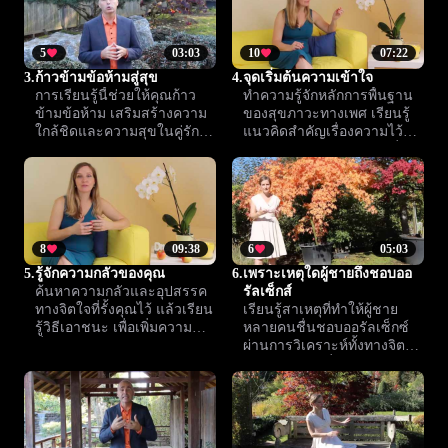
5
03:03
10
07:22
3.
ก้าวข้ามข้อห้ามสู่สุข
4.
จุดเริ่มต้นความเข้าใจ
การเรียนรู้นี้ช่วยให้คุณก้าว
ทำความรู้จักหลักการพื้นฐาน
ข้ามข้อห้าม เสริมสร้างความ
ของสุขภาวะทางเพศ เรียนรู้
ใกล้ชิดและความสุขในคู่รัก
แนวคิดสำคัญเรื่องความไว้
เปิดใจรับประสบการณ์ใหม่
วางใจและความแท้จริง เพื่อ
เพื่อความสัมพันธ์ที่ลึกซึ้งขึ้น
ต่อยอดการเรียนในคอร์ส
Climax™ ได้อย่างมั่นใจ
8
09:38
6
05:03
5.
รู้จักความกลัวของคุณ
6.
เพราะเหตุใดผู้ชายถึงชอบออ
ค้นหาความกลัวและอุปสรรค
รัลเซ็กส์
ทางจิตใจที่รั้งคุณไว้ แล้วเรียน
เรียนรู้สาเหตุที่ทำให้ผู้ชาย
รู้วิธีเอาชนะ เพื่อเพิ่มความ
หลายคนชื่นชอบออรัลเซ็กซ์
มั่นใจและสนุกกับช่วงเวลา
ผ่านการวิเคราะห์ทั้งทางจิตใจ
แห่งความสุขอย่างเต็มที่
และร่างกาย เพื่อเข้าใจความ
สุขของผู้ชายได้ดียิ่งขึ้น