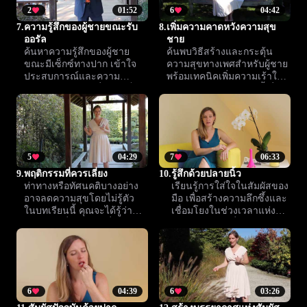
2
01:52
6
04:42
7.
ความรู้สึกของผู้ชายขณะรับ
8.
เพิ่มความคาดหวังความสุข
ออรัล
ชาย
ค้นหาความรู้สึกของผู้ชาย
ค้นพบวิธีสร้างและกระตุ้น
ขณะมีเซ็กซ์ทางปาก เข้าใจ
ความสุขทางเพศสำหรับผู้ชาย
ประสบการณ์และความ
พร้อมเทคนิคเพิ่มความเร้าใจ
ต้องการของเขา เพื่อเติมเต็ม
และสานสัมพันธ์ให้ลึกซึ้งยิ่ง
ความสุขและสร้างความพึง
ขึ้นในทุกช่วงเวลา
พอใจร่วมกัน
5
04:29
7
06:33
9.
พฤติกรรมที่ควรเลี่ยง
10.
รู้สึกด้วยปลายนิ้ว
ท่าทางหรือทัศนคติบางอย่าง
เรียนรู้การใส่ใจในสัมผัสของ
อาจลดความสุขโดยไม่รู้ตัว
มือ เพื่อสร้างความลึกซึ้งและ
ในบทเรียนนี้ คุณจะได้รู้ว่า
เชื่อมโยงในช่วงเวลาแห่ง
ควรหลีกเลี่ยงอะไร เพื่อสร้าง
ความใกล้ชิด เพิ่มคุณค่าทุก
ประสบการณ์ที่กลมกลืนและ
อารมณ์ด้วยความตั้งใจและ
น่าพึงพอใจยิ่งขึ้น
การสัมผัสอย่างมีสติ
6
04:39
6
03:26