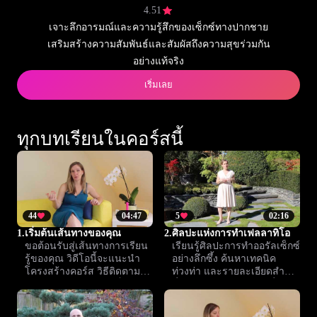
4.51
เจาะลึกอารมณ์และความรู้สึกของเซ็กซ์ทางปากชาย
เสริมสร้างความสัมพันธ์และสัมผัสถึงความสุขร่วมกัน
อย่างแท้จริง
เริ่มเลย
ทุกบทเรียนในคอร์สนี้
44
04:47
5
02:16
1.
เริ่มต้นเส้นทางของคุณ
2.
ศิลปะแห่งการทำเฟลลาทิโอ
ขอต้อนรับสู่เส้นทางการเรียน
เรียนรู้ศิลปะการทำออรัลเซ็กซ์
รู้ของคุณ วิดีโอนี้จะแนะนำ
อย่างลึกซึ้ง ค้นหาเทคนิค
โครงสร้างคอร์ส วิธีติดตาม
ท่วงท่า และรายละเอียดสำคัญ
แต่ละบทเรียน และเคล็ดลับใน
ที่จะสร้างประสบการณ์ที่ผ่อน
การเปิดประสบการณ์ใหม่
คลายและเติมเต็มความสุขให้
อย่างเต็มที่
ทั้งสองฝ่าย