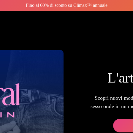
Fino al 60% di sconto su Climax™ annuale
L'art
Scopri nuovi modi
sesso orale in un m