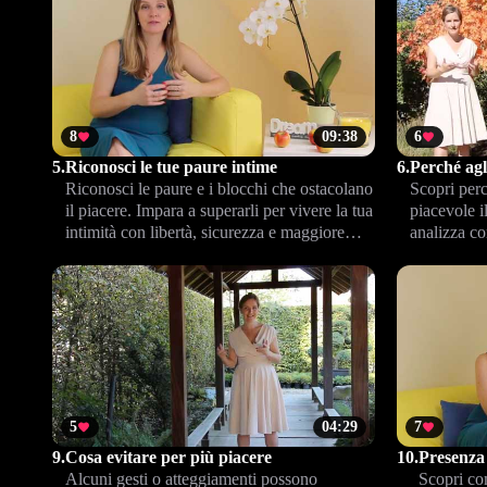
8
09:38
6
5.
Riconosci le tue paure intime
6.
Perché agl
Riconosci le paure e i blocchi che ostacolano
Scopri per
il piacere. Impara a superarli per vivere la tua
piacevole i
intimità con libertà, sicurezza e maggiore
analizza c
consapevolezza di te stesso.
a rendere l
particolarm
maschile.
5
04:29
7
9.
Cosa evitare per più piacere
10.
Presenza 
Alcuni gesti o atteggiamenti possono
Scopri co