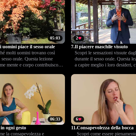
05:03
2
i uomini piace il sesso orale
7.
Il piacere maschile vissuto
ché molti uomini trovano così
Scopri le sensazioni vissute dag
l sesso orale. Questa lezione
durante il sesso orale. Questa lez
ome mente e corpo contribuiscono
a capire meglio i loro desideri, c
a fellatio un'esperienza
adattare il tuo approccio e intens
ente intensa per il piacere
piacere reciproco.
06:33
6
in ogni gesto
11.
Consapevolezza della bocca
me la consapevolezza e
Scopri come essere pienamente