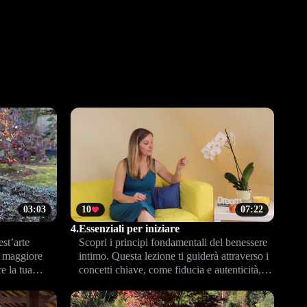
03:03
10
07:22
4.
Essenziali per iniziare
st’arte
Scopri i principi fondamentali del benessere
on maggiore
intimo. Questa lezione ti guiderà attraverso i
e la tua
concetti chiave, come fiducia e autenticità,
coppia con
per affrontare il percorso Climax™ con
consapevolezza e sicurezza.