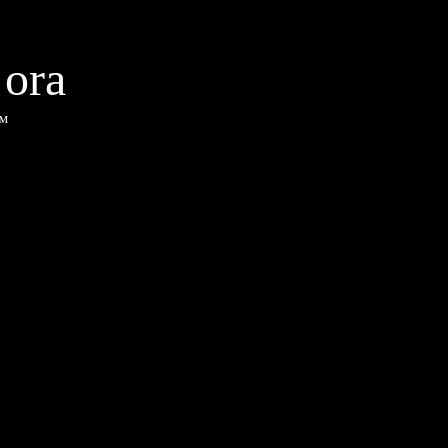
 ora
x™