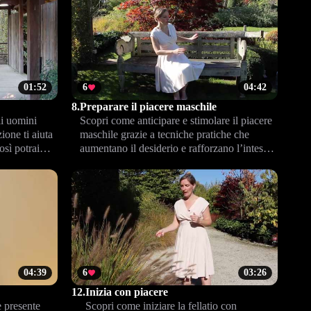
01:52
6
04:42
8.
Preparare il piacere maschile
li uomini
Scopri come anticipare e stimolare il piacere
ione ti aiuta
maschile grazie a tecniche pratiche che
osì potrai
aumentano il desiderio e rafforzano l’intesa.
ificare il
Approfondisci strategie efficaci per portare
l’intimità a un nuovo livello.
04:39
6
03:26
12.
Inizia con piacere
 presente
Scopri come iniziare la fellatio con