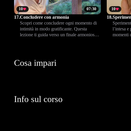
10
07:30
10
17.
Concludere con armonia
18.
Sperimen
Scopri come concludere ogni momento di
Sperimenta
intimità in modo gratificante. Questa
l’intesa e
lezione ti guida verso un finale armonioso e
momenti d
soddisfacente, per te e il tuo partner, grazie
esperienza
a tecniche pensate per valorizzare il piacere
reciproco.
Cosa impari
Info sul corso