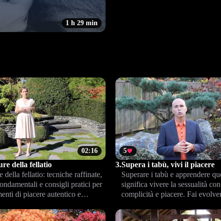
1 h 29 min
02:16
5
re della fellatio
3.
Supera i tabù, vivi il piacere
e della fellatio: tecniche raffinate,
Superare i tabù e apprendere que
fondamentali e consigli pratici per
significa vivere la sessualità c
nti di piacere autentico e
complicità e piacere. Fai evolver
valorizzando il benessere e la
intimità e rafforza il legame di 
 nella coppia.
nuove conoscenze.