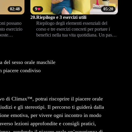
02:48
9
05:20
20.
Riepilogo e 3 esercizi utili
oni possano
Riepilogo degli elementi essenziali del
sto esercizio
corso e tre esercizi concreti per portare i
poste
benefici nella tua vita quotidiana. Un passo
ità e piacere
avanti per il tuo benessere intimo e
relazionale.
a del sesso orale maschile
n piacere condiviso
vo di Climax™, potrai riscoprire il piacere orale
udizi e gli stereotipi. Il percorso ti guiderà dalla
sione emotiva, per vivere ogni incontro in modo
verso lezioni approfondite e consigli pratici,
denza, rendendo il piacere orale un’esperienza di