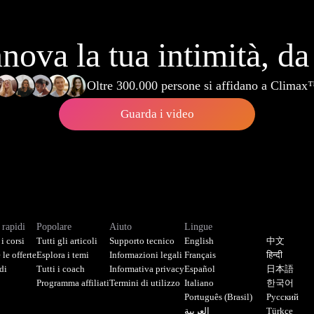
nova la tua intimità, da
Oltre 300.000 persone si affidano a Clima
Guarda i video
 rapidi
Popolare
Aiuto
Lingue
 i corsi
Tutti gli articoli
Supporto tecnico
English
中文
 le offerte
Esplora i temi
Informazioni legali
Français
हिन्दी
di
Tutti i coach
Informativa privacy
Español
日本語
Programma affiliati
Termini di utilizzo
Italiano
한국어
Português (Brasil)
Русский
العربية
Türkçe