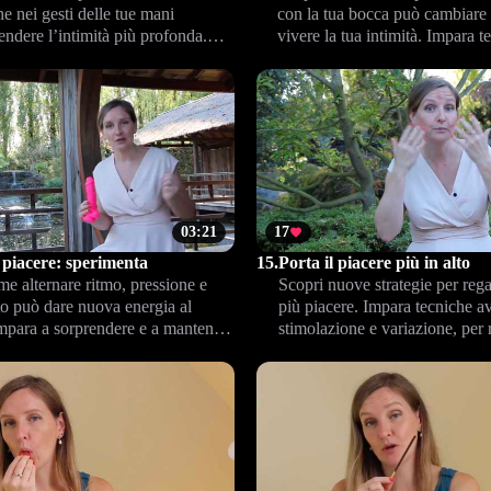
ne nei gesti delle tue mani
con la tua bocca può cambiare 
ndere l’intimità più profonda.
vivere la tua intimità. Impara t
trasformare ogni tocco in un
valorizzare ogni gesto e aument
i reale connessione e piacere.
piacere, insieme a Climax™.
03:21
17
 piacere: sperimenta
15.
Porta il piacere più in alto
e alternare ritmo, pressione e
Scopri nuove strategie per rega
 può dare nuova energia al
più piacere. Impara tecniche a
Impara a sorprendere e a mantenere
stimolazione e variazione, per
imità, per una relazione sempre più
incontro ancora più intenso e 
.
per entrambi.