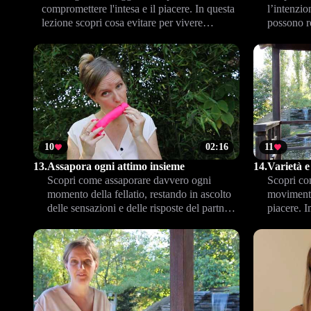
compromettere l'intesa e il piacere. In questa
l’intenzio
lezione scopri cosa evitare per vivere
possono re
esperienze intime più serene, senza malintesi
Impara a 
e ricche di complicità.
momento d
10
02:16
11
13.
Assapora ogni attimo insieme
14.
Varietà e
Scopri come assaporare davvero ogni
Scopri com
momento della fellatio, restando in ascolto
movimento
delle sensazioni e delle risposte del partner.
piacere. 
Questa lezione invita ad approfondire
viva l’int
l’intimità, rendendo il piacere un’esperienza
appagante
reciproca e consapevole.