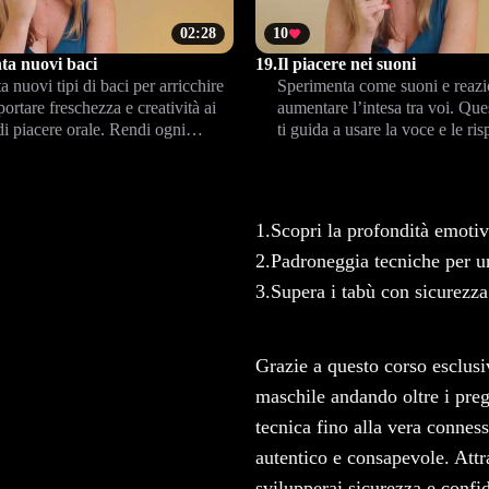
02:28
10
ta nuovi baci
19.
Il piacere nei suoni
 nuovi tipi di baci per arricchire
Sperimenta come suoni e reazi
 portare freschezza e creatività ai
aumentare l’intesa tra voi. Que
i piacere orale. Rendi ogni
ti guida a usare la voce e le ris
 unica e più intensa.
sensoriali per dare più profond
ai vostri momenti di intimità.
1.
Scopri la profondità emotiv
2.
Padroneggia tecniche per u
3.
Supera i tabù con sicurezza
Grazie a questo corso esclusi
maschile andando oltre i pregi
tecnica fino alla vera connes
autentico e consapevole. Attra
svilupperai sicurezza e confi