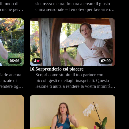
il modo di
sicurezza e cura. Impara a creare il giusto
ecniche per
clima sensoriale ed emotivo per favorire il
are il
piacere e la complicità nella coppia.
06:06
4
02:00
16.
Sorprenderlo col piacere
larle ancora
Scopri come stupire il tuo partner con
vanzate di
piccoli gesti e dettagli inaspettati. Questa
 rendere ogni
lezione ti aiuta a rendere la vostra intimità
soddisfacente
più giocosa, vivace e sorprendente.
Rinnova il desiderio e crea nuovi ricordi
insieme, ogni volta diversi.