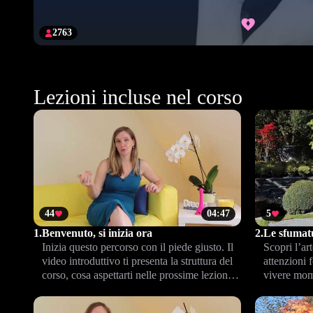
2763
Lezioni incluse nel corso
44
04:47
5
1.
Benvenuto, si inizia ora
2.
Le sfumatu
Inizia questo percorso con il piede giusto. Il
Scopri l’art
video introduttivo ti presenta la struttura del
attenzioni 
corso, cosa aspettarti nelle prossime lezioni e
vivere mome
come vivere al mieux questa esperienza.
condiviso, 
connessione