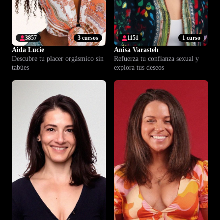
3857
3 cursos
1151
1 curso
Aida Lucie
Anisa Varasteh
Descubre tu placer orgásmico sin
Refuerza tu confianza sexual y
tabúes
explora tus deseos