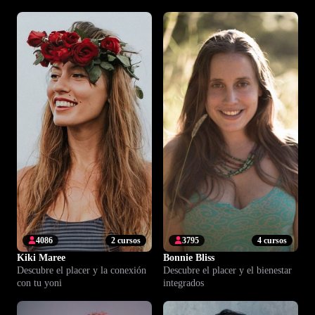
4086
2 cursos
3795
4 cursos
Kiki Maree
Bonnie Bliss
Descubre el placer y la conexión
Descubre el placer y el bienestar
con tu yoni
integrados