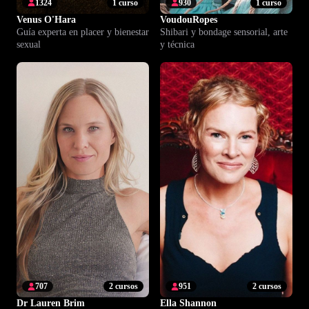
1324
1 curso
930
1 curso
Venus O'Hara
VoudouRopes
Guía experta en placer y bienestar
Shibari y bondage sensorial, arte
sexual
y técnica
707
2 cursos
951
2 cursos
Dr Lauren Brim
Ella Shannon