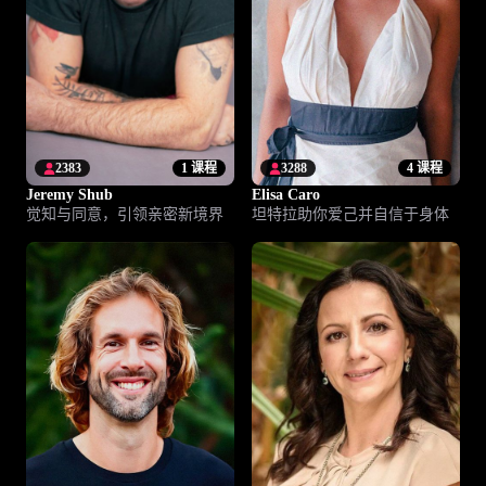
2383
1 课程
3288
4 课程
Jeremy Shub
Elisa Caro
觉知与同意，引领亲密新境界
坦特拉助你爱己并自信于身体