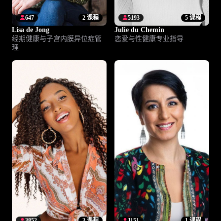
647
2 课程
5193
5 课程
Lisa de Jong
Julie du Chemin
经期健康与子宫内膜异位症管
恋爱与性健康专业指导
理
3852
3 课程
1151
1 课程