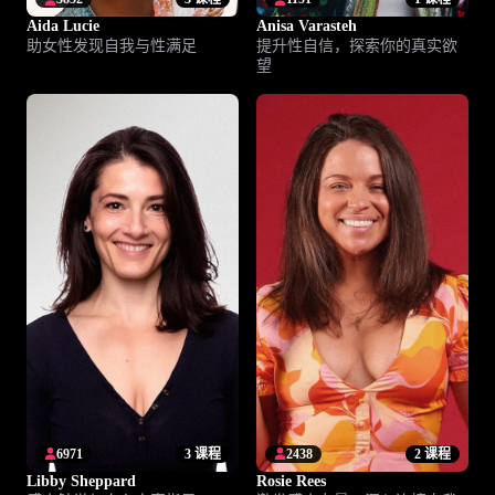
Aida Lucie
Anisa Varasteh
助女性发现自我与性满足
提升性自信，探索你的真实欲
望
6971
3 课程
2438
2 课程
Libby Sheppard
Rosie Rees