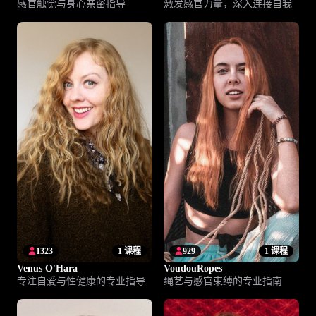
感官触觉与身心亲密指导
激发感官力量，深入连接自我
1323
1 课程
929
1 课程
Venus O'Hara
VoudouRopes
专注自爱与性健康的专业指导
绳艺与感官束缚的专业指南