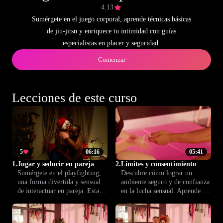
4.13
Sumérgete en el juego corporal, aprende técnicas básicas
de jiu-jitsu y enriquece tu intimidad con guías
especialistas en placer y seguridad.
Comenzar
Lecciones de este curso
5
06:16
05:41
1.
Jugar y seducir en pareja
2.
Límites y consentimiento
Sumérgete en el playfighting,
Descubre cómo lograr un
una forma divertida y sensual
ambiente seguro y de confianza
de interactuar en pareja. Esta
en la lucha sensual. Aprende a
lección te guía para transformar
comunicar límites y negociar
el juego físico en confianza,
con tu pareja para disfrutar
deseo e intimidad renovada.
juntos de una experiencia