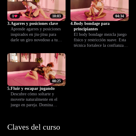
positiva.
1
10:03
04:34
3.
Agarres y posiciones clave
4.
Body bondage para
Aprende agarres y posiciones
principiantes
inspirados en jiu-jitsu para
El body bondage mezcla juego
darle un giro novedoso a tu
físico y restricción suave. Esta
vida íntima. Estas técnicas
técnica fortalece la confianza,
fortalecen la confianza y la
mejora la cercanía íntima y
conexión en pareja, creando
suma emoción a los encuentros
encuentros más plenos y
con tu pareja.
estimulantes.
08:25
5.
Fluir y escapar jugando
Descubre cómo soltarte y
moverte naturalmente en el
juego en pareja. Domina
escapes y transiciones fluidas
para mantener el encuentro
seguro, emocionante y
Claves del curso
placentero para ambos.