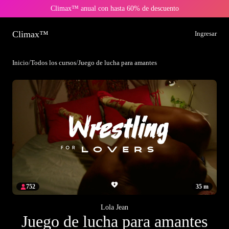
Climax™ anual con hasta 60% de descuento
Climax™
Ingresar
Inicio
/
Todos los cursos
/
Juego de lucha para amantes
752
35 m
Lola Jean
Juego de lucha para amantes