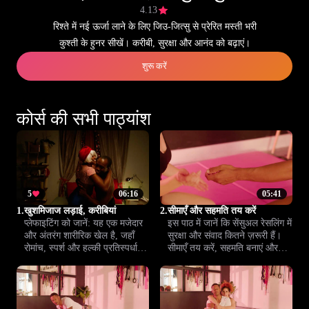
4.13
रिश्ते में नई ऊर्जा लाने के लिए जिउ-जित्सु से प्रेरित मस्ती भरी
कुश्ती के हुनर सीखें। करीबी, सुरक्षा और आनंद को बढ़ाएं।
शुरू करें
कोर्स की सभी पाठ्यांश
5
06:16
05:41
1.
खुशमिजाज लड़ाई, करीबियां
2.
सीमाएँ और सहमति तय करें
प्लेफाइटिंग को जानें: यह एक मजेदार
इस पाठ में जानें कि सेंसुअल रेसलिंग में
और अंतरंग शारीरिक खेल है, जहाँ
सुरक्षा और संवाद कितने ज़रूरी हैं।
रोमांच, स्पर्श और हल्की प्रतिस्पर्धा
सीमाएँ तय करें, सहमति बनाएं और
रिश्ते को नई गर्माहट देती हैं। यह
दोनों के लिए सुखद अनुभव सुनिश्चित
सबक आपके संबंध को नई ऊर्जा देगा।
करें।