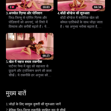
1
10:03
04:34
3.
अनमोल ग्रिप्स और पोजिशन
4.
बॉडी बॉन्डेज की शुरुआत
जिउ-जित्सु से प्रेरित ग्रिप्स और
बॉडी बॉन्डेज में शारीरिक खेल को
पोज़िशनों को अपनाएं, जो रिश्ते में
कोमल प्रतिबंधों के साथ जोड़ा जाता
विश्वास और करीबी बढ़ाते हैं। ये
है। यह अनुभव भरोसा बढ़ाता है,
तकनीकें आपके अंतरंग पलों में नई
जुड़ाव गहरा करता है और अंतरंग पलों
ऊर्जा और आनंद का अनुभव कराती
में नई ऊर्जा लाता है।
हैं।
08:25
5.
खेल में सहज बचाव तकनीक
पार्टनर गेम्स में खुद को सहजता से
छुड़ाने और ट्रांजिशन करने की कला
सीखें। ये तकनीकें हर अनुभव को
सुरक्षित, आनंदपूर्ण और उत्साह से भरा
बनाती हैं।
मुख्य बातें
1.
जोड़ों के लिए कामुक कुश्ती की शुरुआत जानें
2.
बेसिक जिउ-जित्सु तकनीकें सुरक्षित रूप से सीखें