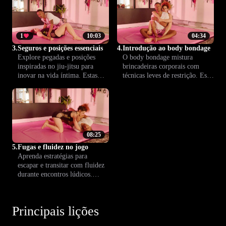
aumentar a conexão, apimentar
envolvidos.
e trazer mais intimidade para a
relação.
1
10:03
04:34
3.
Seguros e posições essenciais
4.
Introdução ao body bondage
Explore pegadas e posições
O body bondage mistura
inspiradas no jiu-jitsu para
brincadeiras corporais com
inovar na vida íntima. Estas
técnicas leves de restrição. Essa
técnicas ajudam a criar
prática cria proximidade,
conexão, confiança e tornam
aumenta a confiança e adiciona
cada momento a dois mais
novas sensações aos momentos
intenso, seguro e prazeroso.
íntimos com quem você confia.
08:25
5.
Fugas e fluidez no jogo
Aprenda estratégias para
escapar e transitar com fluidez
durante encontros lúdicos.
Domine técnicas que garantem
segurança, diversão e prazer
mútuo nas interações.
Principais lições