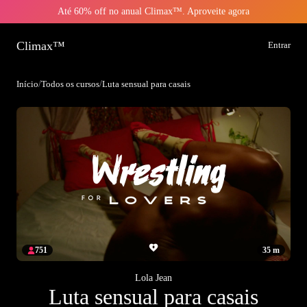
Até 60% off no anual Climax™. Aproveite agora
Climax™
Entrar
Início
/
Todos os cursos
/
Luta sensual para casais
751
35 m
Lola Jean
Luta sensual para casais