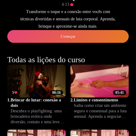
4.13
Transforme o toque e a conexão entre vocês com
técnicas divertidas e sensuais de luta corporal. Aprenda,
brinque e aproxime-se ainda mais.
Começar
Todas as lições do curso
5
06:16
05:41
1.
Brincar de lutar: conexão a
2.
Limites e consentimento
dois
Saiba como criar um ambiente
Descubra o playfighting: uma
seguro e consensual para a luta
brincadeira erótica onde
sensual. Aprenda a negociar
diversão, contato e uma leve
limites e garantir que a
competição se encontram.
experiência seja prazerosa e
Perfeito para casais que querem
protegida para todos os