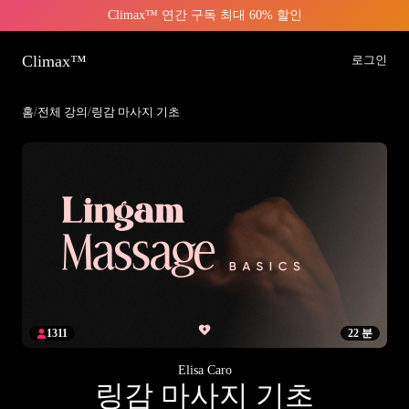
Climax™ 연간 구독 최대 60% 할인
Climax™
로그인
홈
/
전체 강의
/
링감 마사지 기초
1311
22 분
Elisa Caro
링감 마사지 기초