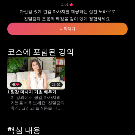
3.61
자신감 있게 린감 마사지를 제공하는 실전 노하우로
친밀감과 온몸의 쾌감을 깊이 있게 경험하세요.
시작하기
코스에 포함된 강의
48
22:09
1.
링감 마사지 기초 배우기
이 강의에서 링감 마사지의
기본을 배워보세요. 친밀감과
휴식, 그리고 즐거움을 더하
는 실전 테크닉을 익혀, 관계
를 한층 깊게 만드실 수 있습
니다.
핵심 내용