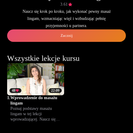
3.61
Naucz się krok po kroku, jak wykonać pewny masaż
lingam, wzmacniając więź i wzbudzając pełnię
przyjemności u partnera.
Zacznij
Wszystkie lekcje kursu
48
22:09
1.
Wprowadzenie do masażu
lingam
Poznaj podstawy masażu
lingam w tej lekcji
wprowadzającej. Naucz się
technik budujących bliskość,
sprzyjających relaksowi i