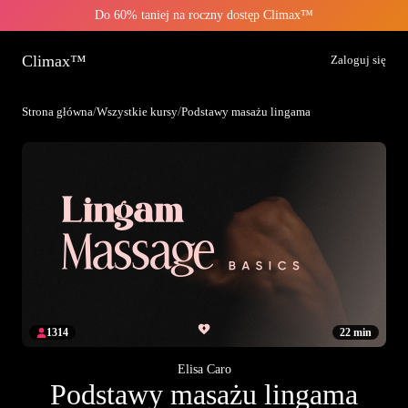
Do 60% taniej na roczny dostęp Climax™
Climax™
Zaloguj się
Strona główna
/
Wszystkie kursy
/
Podstawy masażu lingama
1314
22 min
Elisa Caro
Podstawy masażu lingama