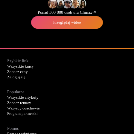
Ponad 300 000 osób ufa Climax™
Przeglądaj wideo
Szybkie linki
Wszystkie kursy
Zobacz ceny
Zaloguj się
Popularne
Wszystkie artykuły
Zobacz tematy
Wszyscy coachowie
Program partnerski
Pomoc
Pomoc techniczna