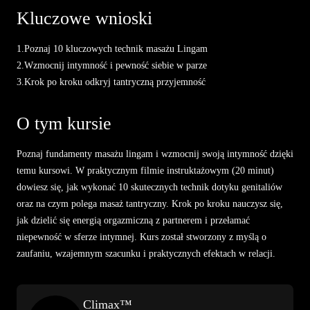
przyjemności. Idealny wybór
Kluczowe wnioski
dla par szukających głębszej
więzi.
1.
Poznaj 10 kluczowych technik masażu Lingam
2.
Wzmocnij intymność i pewność siebie w parze
3.
Krok po kroku odkryj tantryczną przyjemność
O tym kursie
Poznaj fundamenty masażu lingam i wzmocnij swoją intymność dzięki
temu kursowi. W praktycznym filmie instruktażowym (20 minut)
dowiesz się, jak wykonać 10 skutecznych technik dotyku genitaliów
oraz na czym polega masaż tantryczny. Krok po kroku nauczysz się,
jak dzielić się energią orgazmiczną z partnerem i przełamać
niepewność w sferze intymnej. Kurs został stworzony z myślą o
zaufaniu, wzajemnym szacunku i praktycznych efektach w relacji.
Climax™