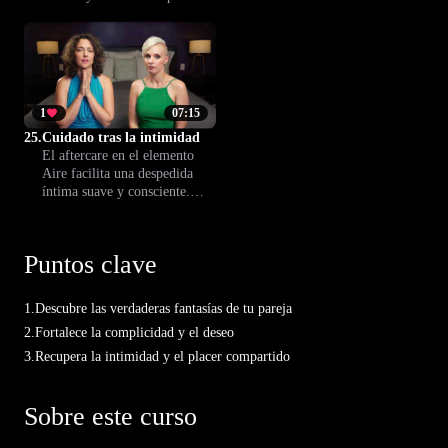
en el elemento Aire, explora
experimentar con creatividad
nuevas formas de conectar,
y libertad en tus relaciones
despertar el deseo y renovar el
íntimas, aportando ligereza y
placer antes del encuentro
curiosidad a cada encuentro.
íntimo.
1
07:15
25.
Cuidado tras la intimidad
El aftercare en el elemento
Aire facilita una despedida
íntima suave y consciente.
Aprende gestos y rituales para
cuidaros mutuamente y
reforzar la conexión
Puntos clave
emocional después de cada
encuentro.
1.
Descubre las verdaderas fantasías de tu pareja
2.
Fortalece la complicidad y el deseo
3.
Recupera la intimidad y el placer compartido
Sobre este curso