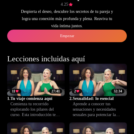
4.25
Despierta el deseo, descubre los secretos de tu pareja y
logra una conexión más profunda y plena. Reaviva tu
vida íntima juntos.
Empezar
Lecciones incluidas aquí
11
27:41
2
32:34
1.
Tu viaje comienza aquí
2.
Sexualidad: lo esencial
Comienza tu recorrido
Aprende a conocer tus
explorando los pilares del
sensaciones y necesidades
curso. Esta introducción te
sexuales para potenciar la
prepara para descubrir tu
intimidad y la conexión con tu
bienestar íntimo y mejorar tus
pareja. Esta lección te ayuda a
relaciones, siempre en un
crear una base segura y