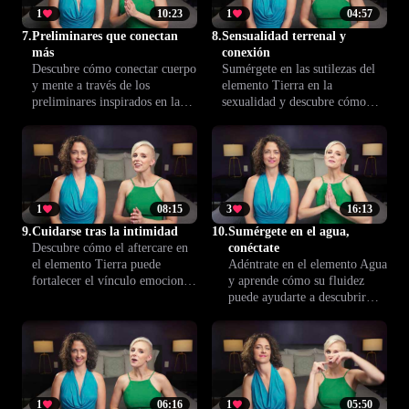
1
10:23
1
04:57
7.
Preliminares que conectan
8.
Sensualidad terrenal y
más
conexión
Descubre cómo conectar cuerpo
Sumérgete en las sutilezas del
y mente a través de los
elemento Tierra en la
preliminares inspirados en la
sexualidad y descubre cómo
Tierra. Domina técnicas para
aporta estabilidad, profundidad
intensificar la complicidad y el
y placer a la relación. Aprende
placer con tu pareja y lleva
a crear momentos íntimos más
vuestra intimidad a otro nivel.
conectados y satisfactorios en
pareja.
1
08:15
3
16:13
9.
Cuidarse tras la intimidad
10.
Sumérgete en el agua,
Descubre cómo el aftercare en
conéctate
el elemento Tierra puede
Adéntrate en el elemento Agua
fortalecer el vínculo emocional
y aprende cómo su fluidez
después de la intimidad.
puede ayudarte a descubrir
Aprende a crear un ambiente
una sexualidad más sensible y
seguro y acogedor para cuidar
conectada a tus emociones. Un
de ti y de tu pareja.
inicio para transformar tu
intimidad.
1
06:16
1
05:50