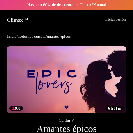
Hasta un 60% de descuento en Climax™ anual
Climax™
Iniciar sesión
Inicio
/
Todos los cursos
/
Amantes épicos
936
6 h 01 m
Caitlin V
Amantes épicos