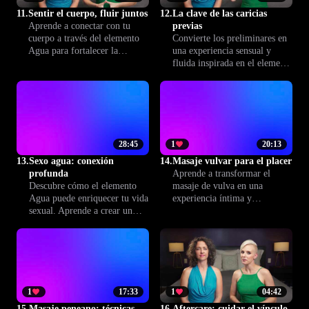
11.
Sentir el cuerpo, fluir juntos
12.
La clave de las caricias
Aprende a conectar con tu
previas
cuerpo a través del elemento
Convierte los preliminares en
Agua para fortalecer la
una experiencia sensual y
intimidad emocional y la
fluida inspirada en el elemento
sensualidad en pareja. Una
Agua. Aprende técnicas para
lección para fluir, sentir y
aumentar el deseo, conectar
profundizar la conexión
profundamente y preparar el
juntos.
camino para una intimidad
memorable con Climax™.
28:45
1
20:13
13.
Sexo agua: conexión
14.
Masaje vulvar para el placer
profunda
Aprende a transformar el
Descubre cómo el elemento
masaje de vulva en una
Agua puede enriquecer tu vida
experiencia íntima y
sexual. Aprende a crear un
reconfortante. Descubre
ambiente de confianza y
técnicas inspiradas en el
emoción, y a abrirte a
elemento Agua, con el
experiencias íntimas más
objetivo de cuidar el placer y
profundas y satisfactorias.
el bienestar emocional de tu
pareja mientras creáis una
conexión sincera y respetuosa.
1
17:33
1
04:42
15.
Masaje peneano: técnicas
16.
Aftercare: cuidar el vínculo