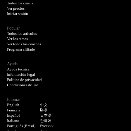
Todos los cursos
Ver precios
Iniciar sesión
Popular
Todos los artículos
Ver los temas
Ver todos los coaches
Programa afiliado
Ayuda
Ayuda técnica
Información legal
Política de privacidad
Condiciones de uso
Idiomas
English
中文
Français
हिन्दी
Español
日本語
Italiano
한국어
Português (Brasil)
Русский