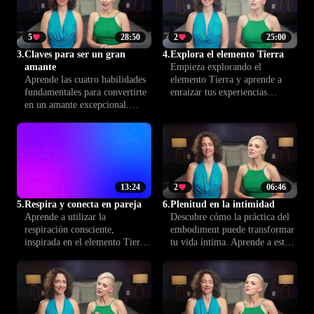
espacio seguro y guiado por
satisfactoria en tu relación.
profesionales.
5
28:50
2
25:00
3.
Claves para ser un gran
4.
Explora el elemento Tierra
amante
Empieza explorando el
Aprende las cuatro habilidades
elemento Tierra y aprende a
fundamentales para convertirte
enraizar tus experiencias
en un amante excepcional.
sexuales. Descubre cómo la
Mejora la comunicación, la
conexión con la tierra aporta
intimidad y el placer para una
equilibrio, seguridad y placer
relación más profunda y
en tus relaciones íntimas.
satisfactoria.
13:24
2
06:46
5.
Respira y conecta en pareja
6.
Plenitud en la intimidad
Aprende a utilizar la
Descubre cómo la práctica del
respiración consciente,
embodiment puede transformar
inspirada en el elemento Tierra,
tu vida íntima. Aprende a estar
para fortalecer el vínculo
presente en cuerpo y mente,
fisiológico con tu pareja. Esta
mejorando la conexión con tu
lección te ofrece técnicas
pareja y creando experiencias
sencillas para crear intimidad
mucho más satisfactorias.
respirando juntos.