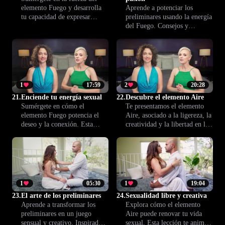
elemento Fuego y desarrolla
Aprende a potenciar los
tu capacidad de expresar
preliminares usando la energía
pasión y presencia en la
del Fuego. Consejos y
intimidad. Aprende a conectar
ejercicios para aumentar el
intensamente contigo y con tu
deseo, despertar la pasión y
pareja para una vivencia más
crear una experiencia previa
vibrante.
intensa y estimulante en
pareja.
1
17:59
2
20:28
21.
Enciende tu energía sexual
22.
Descubre el elemento Aire
Sumérgete en cómo el
Te presentamos el elemento
elemento Fuego potencia el
Aire, asociado a la ligereza, la
deseo y la conexión. Esta
creatividad y la libertad en la
lección te invita a transformar
vida íntima. Prepárate para
tus relaciones íntimas y a vivir
descubrir nuevas sensaciones y
la sexualidad con más
abrir tu imaginación al placer.
intensidad, conciencia y
energía renovada.
1
05:30
1
19:04
23.
El arte de los preliminares
24.
Sexualidad libre y creativa
Aprende a transformar los
Explora cómo el elemento
preliminares en un juego
Aire puede renovar tu vida
sensual y creativo. Inspirado
sexual. Esta lección te anima a