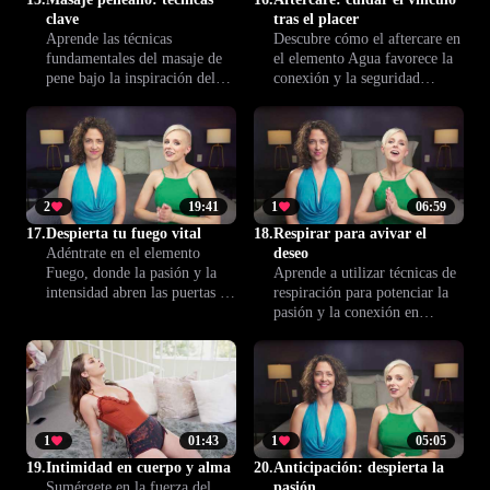
clave
tras el placer
Aprende las técnicas
Descubre cómo el aftercare en
fundamentales del masaje de
el elemento Agua favorece la
pene bajo la inspiración del
conexión y la seguridad
elemento Agua. Mejora la
emocional tras la intimidad.
intimidad emocional, el placer
Consejos prácticos para cuidar
físico y refuerza el vínculo
y fortalecer el bienestar de la
entre ambos.
pareja después de cada
encuentro.
2
19:41
1
06:59
17.
Despierta tu fuego vital
18.
Respirar para avivar el
Adéntrate en el elemento
deseo
Fuego, donde la pasión y la
Aprende a utilizar técnicas de
intensidad abren las puertas a
respiración para potenciar la
experiencias sexuales
pasión y la conexión en
transformadoras. Descubre
pareja. Esta lección integra el
cómo despertar tu deseo y
elemento Fuego y la
disfrutar la intimidad de
respiración consciente para
forma renovada.
avivar el deseo y fortalecer la
intimidad.
1
01:43
1
05:05
19.
Intimidad en cuerpo y alma
20.
Anticipación: despierta la
Sumérgete en la fuerza del
pasión