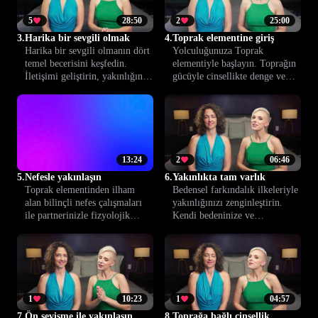
5
28:50
2
25:00
3.
Harika bir sevgili olmak
4.
Toprak elementine giriş
Harika bir sevgili olmanın dört
Yolculuğunuza Toprak
temel becerisini keşfedin.
elementiyle başlayın. Toprağın
İletişimi geliştirin, yakınlığınızı
gücüyle cinsellikte denge ve
artırın ve ilişkinizi daha
güven nasıl sağlanır, keşfedin;
doyurucu kılın.
keyif ile bağlarınızı
derinleştirin.
13:24
2
06:46
5.
Nefesle yakınlaşın
6.
Yakınlıkta tam varlık
Toprak elementinden ilham
Bedensel farkındalık ilkeleriyle
alan bilinçli nefes çalışmaları
yakınlığınızı zenginleştirin.
ile partnerinizle fizyolojik
Kendi bedeninize ve
bağınızı güçlendirin. Bu derste
partnerinize gerçekten
nefes yoluyla yakınlık
odaklanarak daha derin bir bağ
kurmanın pratik yollarını
kurmayı öğrenin.
öğreniyorsunuz.
1
10:23
1
04:57
7.
Ön sevişme ile yakınlaşın
8.
Toprağa bağlı cinsellik