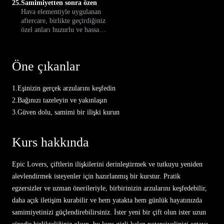
25.
Samimiyetten sonra özen
Hava elementiyle uygulanan
aftercare, birlikte geçirdiğiniz
özel anları huzurlu ve hassas
şekilde sonlandırmanıza
yardımcı olur. Duygusal bağı
güçlendiren rahatlatıcı
Öne çıkanlar
dokunuşlar keşfedin.
1.
Eşinizin gerçek arzularını keşfedin
2.
Bağınızı tazeleyin ve yakınlaşın
3.
Güven dolu, samimi bir ilişki kurun
Kurs hakkında
Epic Lovers, çiftlerin ilişkilerini derinleştirmek ve tutkuyu yeniden
alevlendirmek isteyenler için hazırlanmış bir kurstur. Pratik
egzersizler ve uzman önerileriyle, birbirinizin arzularını keşfedebilir,
daha açık iletişim kurabilir ve hem yatakta hem günlük hayatınızda
samimiyetinizi güçlendirebilirsiniz. İster yeni bir çift olun ister uzun