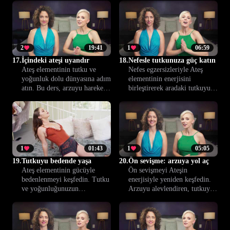
huzur ve keyif yakalayın.
koruyacağınızı keşfedin.
Konfor ve güven için pratik
ipuçları içerir.
2
19:41
1
06:59
17.
İçindeki ateşi uyandır
18.
Nefesle tutkunuza güç katın
Ateş elementinin tutku ve
Nefes egzersizleriyle Ateş
yoğunluk dolu dünyasına adım
elementinin enerjisini
atın. Bu ders, arzuyu harekete
birleştirerek aradaki tutkuyu
geçirmenin ve cinsel
ve bağı güçlendirin. Bu derste
deneyimlerinizi daha derin ve
bilinçli nefesle yakınlık nasıl
dönüştürücü şekilde
artar, adım adım keşfedin.
yaşamanın yollarını sunuyor.
1
01:43
1
05:05
19.
Tutkuyu bedende yaşa
20.
Ön sevişme: arzuya yol aç
Ateş elementinin gücüyle
Ön sevişmeyi Ateşin
bedenlenmeyi keşfedin. Tutku
enerjisiyle yeniden keşfedin.
ve yoğunluğunuzun
Arzuyu alevlendiren, tutkuyu
ilişkilerinize nasıl derinlik
artıran pratiklerle daha derin
kattığını öğrenerek, daha canlı
ve coşkulu bir yakınlık
ve gerçek bir yakınlık
yaratmayı öğrenin.
deneyimi yaşayın.