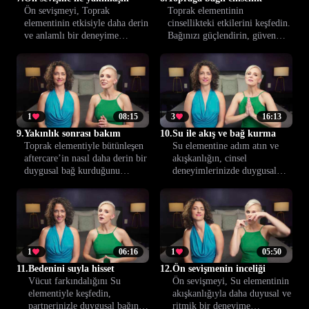
Ön sevişmeyi, Toprak
Toprak elementinin
elementinin etkisiyle daha derin
cinsellikteki etkilerini keşfedin.
ve anlamlı bir deneyime
Bağınızı güçlendirin, güven
dönüştürün. Partnerinizle
inşa edin ve ilişkide daha
bağlantınızı güçlendirecek
tatmin edici, derin deneyimler
duyusal teknikleri keşfedin.
yaşayın. Pratik önerilerle daha
bilinçli anlar oluşturun.
1
08:15
3
16:13
9.
Yakınlık sonrası bakım
10.
Su ile akış ve bağ kurma
Toprak elementiyle bütünleşen
Su elementine adım atın ve
aftercare’in nasıl daha derin bir
akışkanlığın, cinsel
duygusal bağ kurduğunu
deneyimlerinizde duygusal
keşfedin. Yakınlıktan sonra
bağları nasıl güçlendirdiğini
güven ve şefkat oluşturmayı
keşfedin. Daha samimi bir
öğrenin.
ilişkinin başlangıcı sizi
bekliyor.
1
06:16
1
05:50
11.
Bedenini suyla hisset
12.
Ön sevişmenin inceliği
Vücut farkındalığını Su
Ön sevişmeyi, Su elementinin
elementiyle keşfedin,
akışkanlığıyla daha duyusal ve
partnerinizle duygusal bağınızı
ritmik bir deneyime