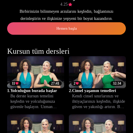
4.25
Birbirinizin bilinmeyen arzularını keşfedin, bağlantınızı
derinleştirin ve ilişkinize yepyeni bir boyut kazandırın.
Hemen başla
Kursun tüm dersleri
11
27:41
2
32:34
1.
Yolculuğun burada başlar
2.
Cinsel yaşamın temelleri
Bu derste kursun temelini
Kendi cinsel sınırlarınızı ve
keşfedin ve yolculuğunuza
ihtiyaçlarınızı keşfedin, ilişkide
güvenle başlayın. Uzman
güven ve yakınlığı artırın. Bu
rehberliğiyle, mahremiyet ve
ders, daha tatmin edici bir
ilişkiler konusunda bilgi dolu
birliktelik için sağlam bir temel
bir deneyime adım atın.
sunar.