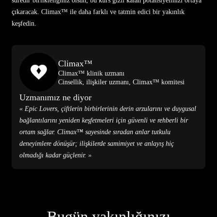
süredir birlikteliğiniz olsun, bu kurs gizli kalan potansiyelinizi ortaya
çıkaracak. Climax™ ile daha farklı ve tatmin edici bir yakınlık
keşfedin.
Climax™
Climax™ klinik uzmanı
Cinsellik, ilişkiler uzmanı, Climax™ komitesi
Uzmanımız ne diyor
« Epic Lovers, çiftlerin birbirlerinin derin arzularını ve duygusal
bağlantılarını yeniden keşfetmeleri için güvenli ve rehberli bir
ortam sağlar. Climax™ sayesinde sıradan anlar tutkulu
deneyimlere dönüşür; ilişkilerde samimiyet ve anlayış hiç
olmadığı kadar güçlenir. »
Bugün yakınlığınızı