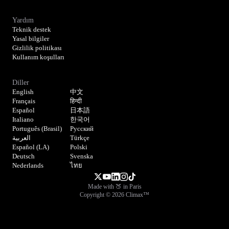
Yardım
Teknik destek
Yasal bilgiler
Gizlilik politikası
Kullanım koşulları
Diller
English
中文
Français
हिन्दी
Español
日本語
Italiano
한국어
Português (Brasil)
Русский
العربية
Türkçe
Español (LA)
Polski
Deutsch
Svenska
Nederlands
ไทย
Made with 🍑 in Paris
Copyright © 2026 Climax™