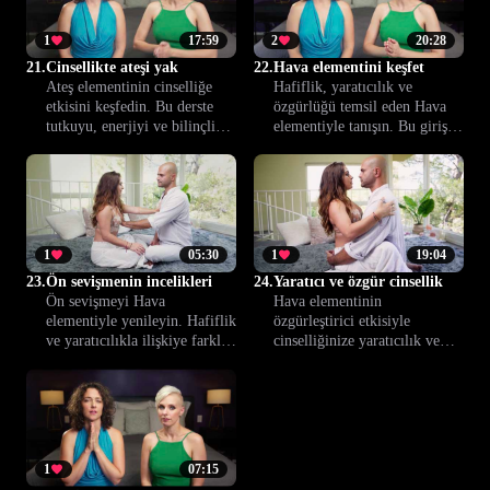
1
17:59
2
20:28
21.
Cinsellikte ateşi yak
22.
Hava elementini keşfet
Ateş elementinin cinselliğe
Hafiflik, yaratıcılık ve
etkisini keşfedin. Bu derste
özgürlüğü temsil eden Hava
tutkuyu, enerjiyi ve bilinçli
elementiyle tanışın. Bu giriş
bağlantıyı ilişkilerinize
dersi, samimiyetinizde yeni
taşıyarak cinsel deneyiminizi
deneyimlere adım atmanızı
nasıl dönüştüreceğinizi
sağlar.
öğreneceksiniz.
1
05:30
1
19:04
23.
Ön sevişmenin incelikleri
24.
Yaratıcı ve özgür cinsellik
Ön sevişmeyi Hava
Hava elementinin
elementiyle yenileyin. Hafiflik
özgürleştirici etkisiyle
ve yaratıcılıkla ilişkiye farklı
cinselliğinize yaratıcılık ve
bir soluk kazandırın, daha
hafiflik katın. Bu ders, yatak
keyifli ve bağlantılı anlar
odanıza yenilik ve özgürlük
yaşayın.
taşımak için pratik yollar
sunar.
1
07:15