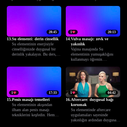
ve duyusallığınızı
dönüştürün. Climax™ ile arzu
derinleştirin. Daha fazla akış,
ve yakınlığı artıran teknikleri
his ve samimiyet için bu dersi
keşfedin.
deneyimleyin.
28:45
1
20:13
13.
Su elementi: derin cinsellik
14.
Vulva masajı: zevk ve
Su elementinin enerjisiyle
yakınlık
cinselliğinizde duygusal bir
Vajina masajında Su
derinlik yakalayın. Bu ders,
elementinin yumuşaklığını
güven ve bağ kurmanın
kullanmayı öğrenin.
yollarını sunarak daha
Partnerinizin keyfiyle beraber
doyurucu bir yakınlık sağlar.
duygusal huzurunu
önceleyerek bağlantınızı
derinleştirecek tekniklerle
tanışın.
1
17:33
1
04:42
15.
Penis masajı temelleri
16.
Aftercare: duygusal bağı
Su elementinin akışından
korumak
ilham alan penis masajı
Su elementinde aftercare
tekniklerini keşfedin. Hem
uygulamaları sayesinde
duygusal hem de fiziksel
yakınlığın ardından duygusal
yakınlığı güçlendirin, birlikte
güven ve bağı nasıl