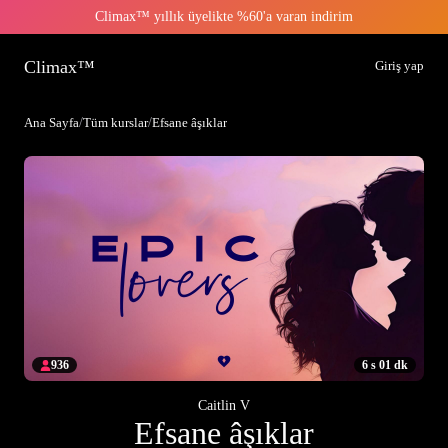
Climax™ yıllık üyelikte %60'a varan indirim
Climax™
Giriş yap
Ana Sayfa
/
Tüm kurslar
/
Efsane âşıklar
936
6 s 01 dk
Caitlin V
Efsane âşıklar