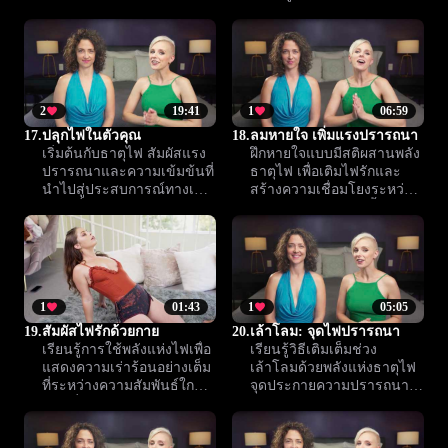
คู่รักรู้สึกผ่อนคลายและใกล้
ปลอดภัยทางอารมณ์ คำ
ชิดยิ่งขึ้น
แนะนำนี้ช่วยเสริมสร้าง
ความไว้ใจและความอบอุ่น
ในคู่รัก
2
19:41
1
06:59
17.
ปลุกไฟในตัวคุณ
18.
ลมหายใจ เพิ่มแรงปรารถนา
เริ่มต้นกับธาตุไฟ สัมผัสแรง
ฝึกหายใจแบบมีสติผสานพลัง
ปรารถนาและความเข้มข้นที่
ธาตุไฟ เพื่อเติมไฟรักและ
นำไปสู่ประสบการณ์ทางเพศ
สร้างความเชื่อมโยงระหว่าง
อันเปลี่ยนแปลงชีวิต บทเรียน
คุณกับคู่รัก บทเรียนนี้ช่วย
นี้ชวนสำรวจและจุดประกาย
เปิดประสบการณ์ใกล้ชิดและ
พลังรักในตัวคุณ
เพิ่มความไว้วางใจในความ
สัมพันธ์
1
01:43
1
05:05
19.
สัมผัสไฟรักด้วยกาย
20.
เล้าโลม: จุดไฟปรารถนา
เรียนรู้การใช้พลังแห่งไฟเพื่อ
เรียนรู้วิธีเติมเต็มช่วง
แสดงความเร่าร้อนอย่างเต็ม
เล้าโลมด้วยพลังแห่งธาตุไฟ
ที่ระหว่างความสัมพันธ์ใกล้
จุดประกายความปรารถนา
ชิด เชื่อมโยงกับตัวเองและ
สร้างแรงดึงดูด และปลุก
คู่รักให้ลึกซึ้งยิ่งขึ้นผ่านการ
ความใกล้ชิดให้ร้อนแรงยิ่ง
สัมผัสที่จริงใจ
ขึ้น