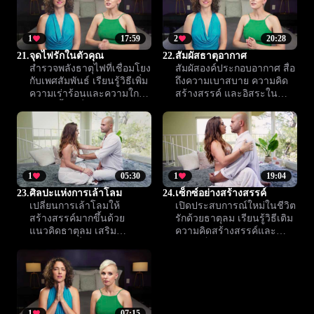
1
17:59
2
20:28
21.
จุดไฟรักในตัวคุณ
22.
สัมผัสธาตุอากาศ
สำรวจพลังธาตุไฟที่เชื่อมโยง
สัมผัสองค์ประกอบอากาศ สื่อ
กับเพศสัมพันธ์ เรียนรู้วิธีเพิ่ม
ถึงความเบาสบาย ความคิด
ความเร่าร้อนและความใกล้
สร้างสรรค์ และอิสระใน
ชิด อีกทั้งเปลี่ยน
ประสบการณ์ใกล้ชิด บท
ประสบการณ์รักให้ลึกซึ้งยิ่ง
เรียนนี้พาคุณเปิดใจสู่ความ
ขึ้น
รู้สึกใหม่ ๆ
1
05:30
1
19:04
23.
ศิลปะแห่งการเล้าโลม
24.
เซ็กซ์อย่างสร้างสรรค์
เปลี่ยนการเล้าโลมให้
เปิดประสบการณ์ใหม่ในชีวิต
สร้างสรรค์มากขึ้นด้วย
รักด้วยธาตุลม เรียนรู้วิธีเติม
แนวคิดธาตุลม เสริม
ความคิดสร้างสรรค์และ
บรรยากาศที่เบาสบายและ
ความเป็นอิสระให้กับความ
เปิดใจ เพิ่มความสนุกและ
สัมพันธ์ เพื่อความสุขที่สดชื่น
แรงดึงดูดให้ช่วงเวลาใกล้ชิด
และแตกต่าง
ของคุณ
1
07:15