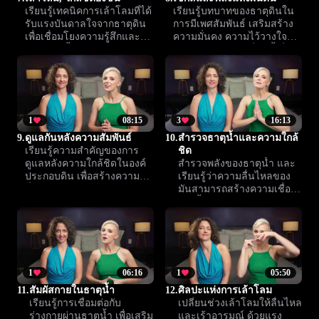
เรียนรู้เทคนิคการเล้าโลมที่ได้
เรียนรู้บทบาทของธาตุดินใน
รับแรงบันดาลใจจากธาตุดิน
การมีเพศสัมพันธ์ เสริมสร้าง
เพื่อเชื่อมโยงความรู้สึกและ
ความมั่นคง ความไว้วางใจ
สัมผัสลึกซึ้งระหว่างคุณกับคู่รัก
และประสบการณ์ที่ลึกซึ้งยิ่ง
ให้แน่นแฟ้นยิ่งขึ้น
ขึ้นในความสัมพันธ์ของคุณ
1
08:15
3
16:13
9.
ดูแลกันหลังความสัมพันธ์
10.
สำรวจธาตุน้ำและความใกล้
เรียนรู้ความสำคัญของการ
ชิด
ดูแลหลังความใกล้ชิดในองค์
สำรวจพลังของธาตุน้ำ และ
ประกอบดิน เพื่อสร้างความ
เรียนรู้ว่าความลื่นไหลของ
มั่นใจและปลอดภัยทางใจให้
มันสามารถสร้างความเชื่อม
กับกันและกัน
โยงทั้งด้านอารมณ์และ
ร่างกายในชีวิตรักได้อย่างไร
จุดเริ่มต้นสู่ประสบการณ์ใหม่
ที่เข้าใจกันมากขึ้น
1
06:16
1
05:50
11.
สัมผัสกายในธาตุน้ำ
12.
ศิลปะแห่งการเล้าโลม
เรียนรู้การเชื่อมต่อกับ
เปลี่ยนช่วงเล้าโลมให้ลื่นไหล
ร่างกายผ่านธาตุน้ำ เพื่อเสริม
และเร้าอารมณ์ ด้วยแรง