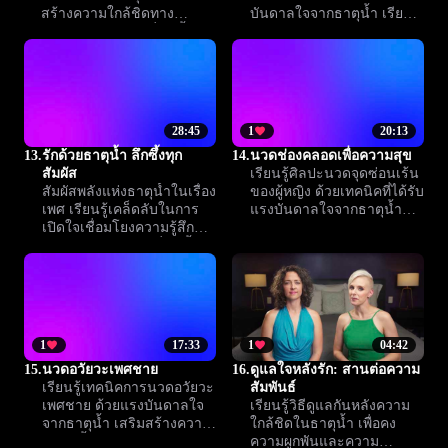
สร้างความใกล้ชิดทาง
บันดาลใจจากธาตุน้ำ เรียนรู้
อารมณ์และสัมผัสที่ลึกซึ้งกับ
เทคนิคกระตุ้นความต้องการ
คู่ของคุณ บทเรียนนี้ช่วยให้
และสร้างความใกล้ชิดยิ่งขึ้น
คุณสัมผัสและเข้าใจกันมาก
กับ Climax™
ขึ้น
28:45
1
20:13
13.
รักด้วยธาตุน้ำ ลึกซึ้งทุก
14.
นวดช่องคลอดเพื่อความสุข
สัมผัส
เรียนรู้ศิลปะนวดจุดซ่อนเร้น
สัมผัสพลังแห่งธาตุน้ำในเรื่อง
ของผู้หญิง ด้วยเทคนิคที่ได้รับ
เพศ เรียนรู้เคล็ดลับในการ
แรงบันดาลใจจากธาตุน้ำ
เปิดใจเชื่อมโยงความรู้สึก
เน้นความพึงพอใจและความ
สร้างประสบการณ์ที่ลึกซึ้ง
สุขทางใจของคู่รัก สร้าง
และเติมเต็มยิ่งขึ้น
ความเชื่อมั่นและความใกล้
ชิดอย่างอ่อนโยน
1
17:33
1
04:42
15.
นวดอวัยวะเพศชาย
16.
ดูแลใจหลังรัก: สานต่อความ
เรียนรู้เทคนิคการนวดอวัยวะ
สัมพันธ์
เพศชาย ด้วยแรงบันดาลใจ
เรียนรู้วิธีดูแลกันหลังความ
จากธาตุน้ำ เสริมสร้างความ
ใกล้ชิดในธาตุน้ำ เพื่อคง
ผูกพันทั้งกายและใจ ทำให้
ความผูกพันและความ