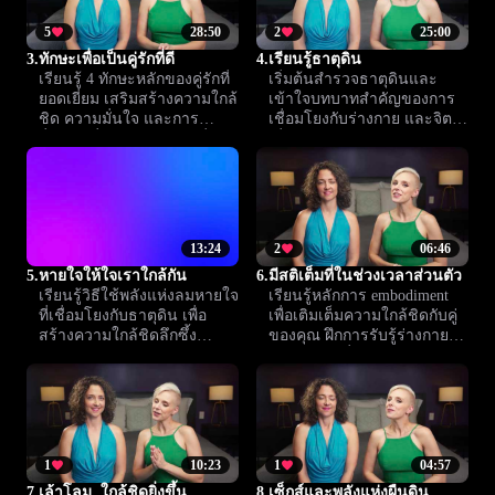
5
28:50
2
25:00
3.
ทักษะเพื่อเป็นคู่รักที่ดี
4.
เรียนรู้ธาตุดิน
เรียนรู้ 4 ทักษะหลักของคู่รักที่
เริ่มต้นสำรวจธาตุดินและ
ยอดเยี่ยม เสริมสร้างความใกล้
เข้าใจบทบาทสำคัญของการ
ชิด ความมั่นใจ และการ
เชื่อมโยงกับร่างกาย และจิตใจ
สื่อสารเพื่อความสัมพันธ์ที่เติม
เพื่อเสริมสร้างประสบการณ์
เต็ม
ความสุขและความใกล้ชิดยิ่ง
ขึ้น
13:24
2
06:46
5.
หายใจให้ใจเราใกล้กัน
6.
มีสติเต็มที่ในช่วงเวลาส่วนตัว
เรียนรู้วิธีใช้พลังแห่งลมหายใจ
เรียนรู้หลักการ embodiment
ที่เชื่อมโยงกับธาตุดิน เพื่อ
เพื่อเติมเต็มความใกล้ชิดกับคู่
สร้างความใกล้ชิดลึกซึ้ง
ของคุณ ฝึกการรับรู้ร่างกาย
ระหว่างคุณกับคู่รัก ค้นพบ
และจิตใจ เพื่อสร้าง
เทคนิคฝึกหายใจง่ายๆ ที่ช่วย
ประสบการณ์ที่ลึกซึ้งและมี
เพิ่มความสัมพันธ์
ความหมายมากขึ้น
1
10:23
1
04:57
7.
เล้าโลม, ใกล้ชิดยิ่งขึ้น
8.
เซ็กส์และพลังแห่งผืนดิน