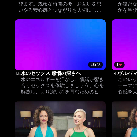
びます。親密な時間の後、お互いを思
が親密
いやる安心感とつながりを大切にしま
かを学
しょう。
第一歩
28:45
1
13.
水のセックス 感情の深さへ
14.
ヴルバ
水のエネルギーを活かし、情緒が響き
このレ
合うセックスを体験しましょう。心を
テーマ
解放し、より深い絆を育むためのヒン
心感を
トが満載のレッスンです。
ジのテ
がつな
しょう