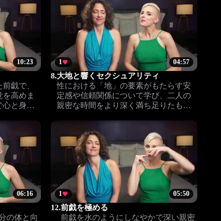
10:23
1
04:57
8.
大地と響くセクシュアリティ
た前戯で、
性における「地」の要素がもたらす安
覚を高めま
定感や信頼関係について学び、二人の
で心と身体
親密な時間をより深く満ち足りたもの
を学べま
にするヒントを紹介します。
06:16
1
05:50
12.
前戯を極める
分の体と向
前戯を水のようにしなやかで深い親密