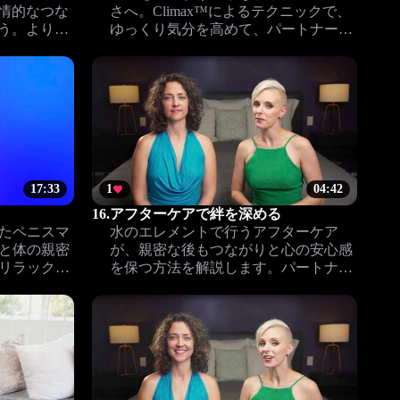
情的なつな
さへ。Climax™によるテクニックで、
う。より心
ゆっくり気分を高めて、パートナーと
関係を育み
忘れられない時間を築きましょう。
17:33
1
04:42
16.
アフターケアで絆を深める
たペニスマ
水のエレメントで行うアフターケア
と体の親密
が、親密な後もつながりと心の安心感
リラックス
を保つ方法を解説します。パートナー
と絆を深めるコツを具体的にお伝えし
ます。