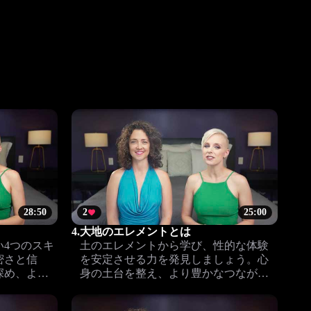
28:50
2
25:00
4.
大地のエレメントとは
い4つのスキ
土のエレメントから学び、性的な体験
密さと信
を安定させる力を発見しましょう。心
深め、より
身の土台を整え、より豊かなつながり
と安心を深めます。