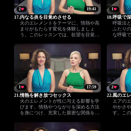
2
19:41
1
17.
内なる炎を目覚めさせる
18.
呼吸で
火のエレメントをテーマに、情熱や高
呼吸法
まりがもたらす変化を体験しましょ
ふたり
う。このレッスンでは、欲望を目覚め
な呼吸
させ、自分の性的な力をポジティブに
新たな
解放する方法に迫ります。
1
17:59
2
21.
情熱を解き放つセックス
22.
風のエ
火のエレメントが性に与える影響を学
エアの
びます。情熱やつながりを深める方法
やかさ
を身につけ、充実した親密な関係を築
す。こ
くためのヒントをお届けします。
への扉