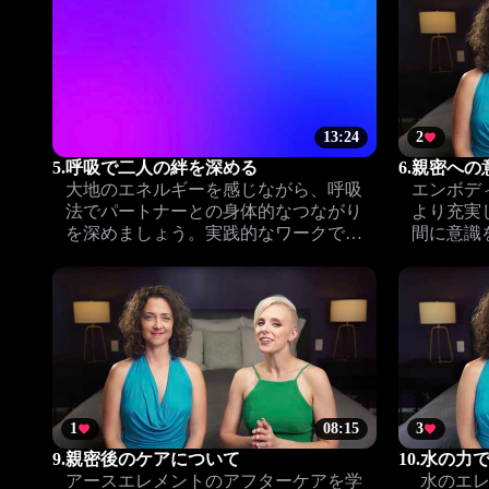
13:24
2
5.
呼吸で二人の絆を深める
6.
親密への
大地のエネルギーを感じながら、呼吸
エンボデ
法でパートナーとの身体的なつながり
より充実
を深めましょう。実践的なワークで二
間に意識
人の親密さが自然と高まります。
のつなが
1
08:15
3
9.
親密後のケアについて
10.
水の力
アースエレメントのアフターケアを学
水のエ