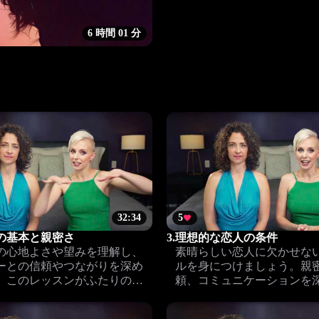
6 時間 01 分
32:34
5
の基本と親密さ
3.
理想的な恋人の条件
の心地よさや望みを理解し、
素晴らしい恋人に欠かせな
ーとの信頼やつながりを深め
ルを身につけましょう。親
。このレッスンがふたりのよ
頼、コミュニケーションを
親密さの土台を作ります。
満たされる関係へ。