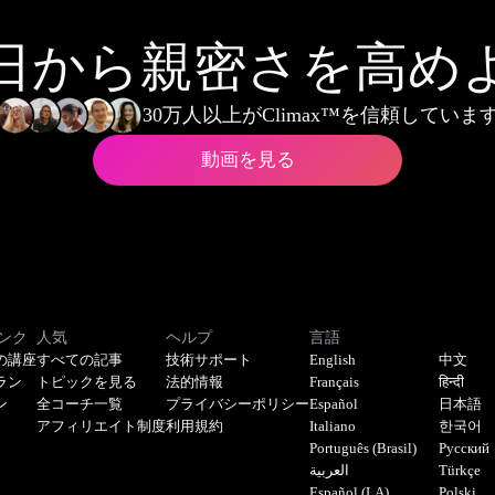
日から親密さを高め
30万人以上がClimax™を信頼していま
動画を見る
ンク
人気
ヘルプ
言語
の講座
すべての記事
技術サポート
English
中文
ラン
トピックを見る
法的情報
Français
हिन्दी
ン
全コーチ一覧
プライバシーポリシー
Español
日本語
アフィリエイト制度
利用規約
Italiano
한국어
Português (Brasil)
Русский
العربية
Türkçe
Español (LA)
Polski