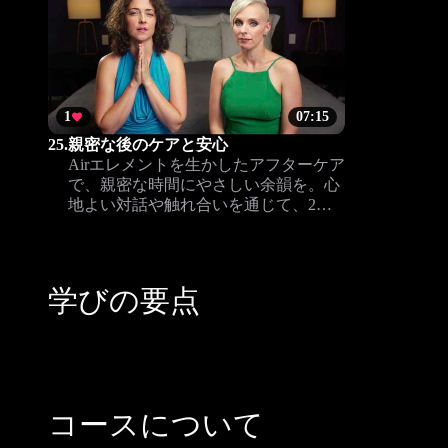
1
07:15
25.
親密な後のケアと安心
Airエレメントを生かしたアフターケア
で、親密な時間にやさしい余韻を。心
地よい対話や触れ合いを通じて、2人
の絆をより深めましょう。
学びの要点
コースについて