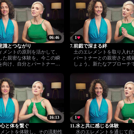
06:46
1
意識とつながり
7.
前戯で深まる絆
ィメントの原則を活かして、
土のエレメントを取り入れ
した親密な体験を。今この瞬
パートナーとの親密さと感
を向け、自分とパートナーと
しょう。新たなアプローチ
りを深めましょう。
のつながりを深めるヒント
す。
16:13
1
で心と体を繋ぐ
11.
水と共に感じる体験
レメントを体験し、その流動性
水のエレメントを通じて自