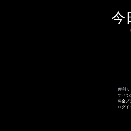
今
便利リ
すべて
料金プ
ログイ