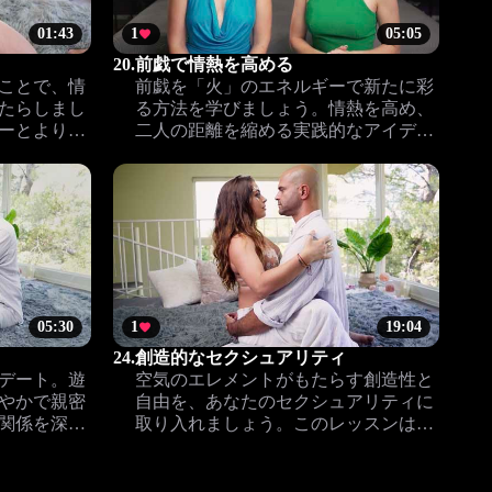
01:43
1
05:05
20.
前戯で情熱を高める
ことで、情
前戯を「火」のエネルギーで新たに彩
たらしまし
る方法を学びましょう。情熱を高め、
ーとより深
二人の距離を縮める実践的なアイデア
。
で、より豊かな親密さを体感してくだ
さい。
05:30
1
19:04
24.
創造的なセクシュアリティ
デート。遊
空気のエレメントがもたらす創造性と
やかで親密
自由を、あなたのセクシュアリティに
関係を深め
取り入れましょう。このレッスンは新
届けしま
しい楽しみ方と軽やかな親密さを提案
します。