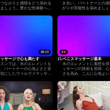
なつながりと感情をどう深める
き合い、パートナーとの感
びましょう。豊かな性体験への
がりや官能性を深めましょ
です。
地よく、近く、満たされる
ます。
20:13
1
マッサージで心も満たす
15.
ペニスマッサージ基本
ッスンでは、水のエレメントを
水のエレメントに着想を得
に、パートナーの心地よさと安
ッサージの技術を習得。心
大切にしたヴァルヴァマッサー
さを高め、二人に心地よい
クニックを学びます。心と身体
と信頼をもたらします。
がる特別なひとときを体験しま
。