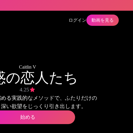
ログイン
動画を見る
Caitlin V
惑の恋人たち
4.25
縮める実践的なメソッドで、ふたりだけの
と深い欲望をじっくり引き出します。
始める