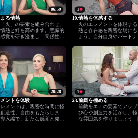
06:59
1
深まる情熱
19.
情熱を体感する
と「火」の要素を組み合わせ、
火のエレメントを体現する
の情熱と絆を高めます。意識的
熱と存在感を親密な場にも
で感覚を研ぎ澄まし、関係性に
ょう。自分自身やパートナ
深みをもたらしましょう。
くつながる方法を学びます
20:28
1
レメントを体験
23.
前戯を極める
エレメントは、親密な時間に軽
前戯をエアの要素でアップ
や創造性、自由をもたらしま
び心や創造力を活かし、軽
の導入編で、新たな感覚と発見
な雰囲気を作りましょう。
を開きましょう。
る新たな前戯のヒントをお
す。