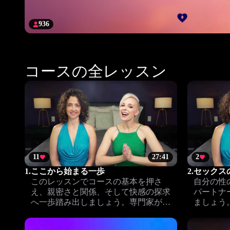
936
コースの全レッスン
11
27:41
2
1.
ここから始まる一歩
2.
セックス
このレッスンでコースの基本を押さ
自分の性
え、親密さと関係、そして快感の探求
パートナ
へ一歩踏み出しましょう。専門家が安
ましょう
全にサポートします。
り豊かな