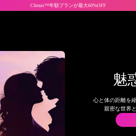
Climax™年額プランが最大60%OFF
魅
心と体の距離を
親密な世界