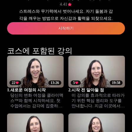
4.41
스트레스와 무기력에서 벗어나세요. 자기 돌봄과 감
각을 깨우는 방법으로 자신감과 활력을 되찾으세요.
시작하기
코스에 포함된 강의
22
13:26
5
19:58
1.
새로운 여정의 시작
2.
시작 전 알아둘 점
당신의 변화 여정을 클라이맥
이 강의를 효과적으로 따라가
스™와 함께 시작하세요. 첫
기 위한 핵심 원리와 도구를
수업에서는 감각에 집중하고
안내합니다. 지금 이곳에서부
내면과 소통하며, 진정한 즐
터 새로운 즐거움과 감정적
거움을 다시 찾는 방법을 배
웰빙의 여정을 시작하세요.
웁니다.