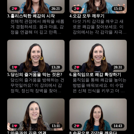
2
26:21
2
15:11
3.
홀리스틱한 쾌감의 시작
4.
오감 모두 깨우기
전체적 관점에서 쾌락을 새롭
다섯 가지 감각을 깨우고 새
게 경험하세요. 몸과 마음, 감
로운 쾌감을 찾아보세요. 이
정을 연결해 더 깊고 만족스
강의에서는 각 감각을 자극하
러운 감각과 친밀감을 느낄
는 실천법을 배우며 더 깊고
수 있습니다.
풍부한 친밀감을 경험할 수
있습니다.
1
13:20
2
20:31
5.
당신의 즐거움을 막는 것은?
6.
움직임으로 쾌감 확장하기
당신의 즐거움을 방해하는 건
움직임을 통해 쾌감을 높이는
무엇일까요? 이 강의에서 감
방법을 배워보세요. 이 수업
정적, 정신적 장벽을 찾아내
은 신체 인식을 키우고 더 깊
고, 더 만족스러운 삶을 위한
은 만족을 경험할 수 있는 연
변화를 시작해 보세요.
습법을 안내합니다.
1
13:11
2
14:43
7.
마음과의 깊은 연결
8.
손끝으로 감각을 깨우다