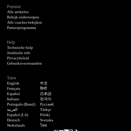
Populair
Alle artikelen
Bekijk onderwerpen
Alle coaches bekijken
Partnerprogramma
Hulp
Technische hulp
Juridische info
Privacybeleid
Gebruiksvoorwaarden
Talen
English
中文
Français
हिन्दी
Español
日本語
Italiano
한국어
Português (Brasil)
Русский
العربية
Türkçe
Español (LA)
Polski
Deutsch
Svenska
Nederlands
ไทย