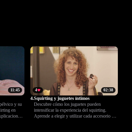
11:45
4
02:38
4.
Squirting y juguetes íntimos
pélvico y su
Descubre cómo los juguetes pueden
irting en
intensificar la experiencia del squirting.
xplicaciones
Aprende a elegir y utilizar cada accesorio de
der tu cuerpo
forma segura, con técnicas expertas para
disfrutar al máximo las sensaciones.