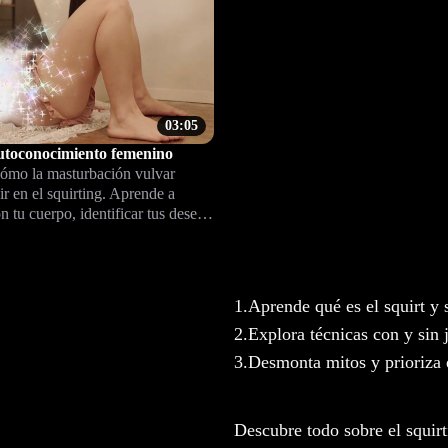
03:05
autoconocimiento femenino
ómo la masturbación vulvar
ir en el squirting. Aprende a
n tu cuerpo, identificar tus deseos
 de una experiencia íntima a tu
n clima de respeto y bienestar.
1.
Aprende qué es el squirt y 
2.
Explora técnicas con y sin 
3.
Desmonta mitos y prioriza 
Descubre todo sobre el squir