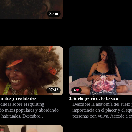
39 m
07:42
4
 mitos y realidades
3.
Suelo pélvico: lo básico
dudas sobre el squirting
Descubre la anatomía del suelo 
do mitos populares y abordando
importancia en el placer y el squ
s habituales. Descubre
personas con vulva. Accede a e
 fiable y perspectiva médica para
claras y prácticas para compren
xualidad con mayor confianza.
y potenciar tu bienestar íntimo.