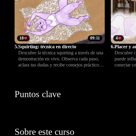
18
09:11
4
5.
Squirting: técnica en directo
6.
Placer y 
Descubre la técnica squirting a través de una
Descubre c
demostración en vivo. Observa cada paso,
puede influ
aclara tus dudas y recibe consejos prácticos
conectar co
para integrarla con seguridad en tu vida
y disfrutar
íntima.
ritmo, en u
Puntos clave
Sobre este curso