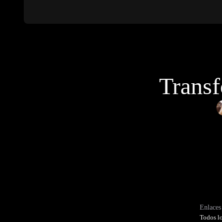
Transf
Enlaces 
Todos lo