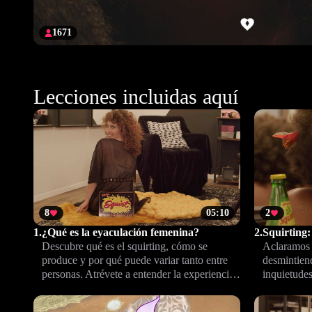
1671
Lecciones incluidas aquí
8
05:10
2
1.
¿Qué es la eyaculación femenina?
2.
Squirting:
Descubre qué es el squirting, cómo se
Aclaramos 
produce y por qué puede variar tanto entre
desmintien
personas. Atrévete a entender la experiencia
inquietude
desde el punto de vista científico y resuelve
información
tus dudas sin tabúes.
vivir tu se