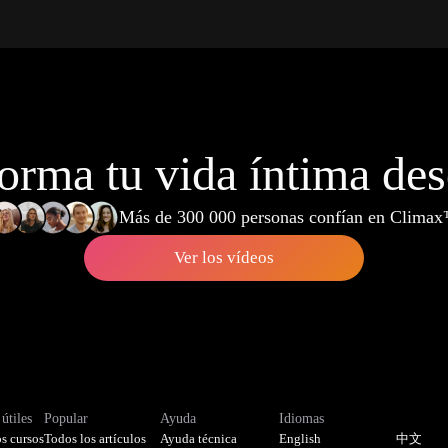
orma tu vida íntima de
Más de 300 000 personas confían en Clima
Ver los vídeos
útiles
Popular
Ayuda
Idiomas
s cursos
Todos los artículos
Ayuda técnica
English
中文