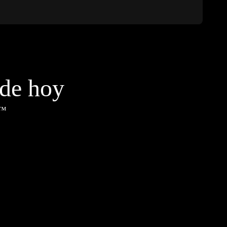
sde hoy
x™