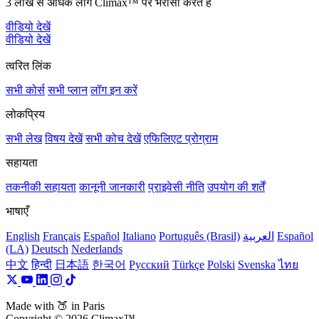
3 लाख से अधिक लोग Climax™ पर भरोसा करते हैं
वीडियो देखें
वीडियो देखें
त्वरित लिंक
सभी कोर्स
सभी प्लान
लॉग इन करें
लोकप्रिय
सभी लेख
विषय देखें
सभी कोच देखें
एफिलिएट प्रोग्राम
सहायता
तकनीकी सहायता
कानूनी जानकारी
प्राइवेसी नीति
उपयोग की शर्तें
भाषाएँ
English
Français
Español
Italiano
Português (Brasil)
العربية
Español
(LA)
Deutsch
Nederlands
中文
हिन्दी
日本語
한국어
Русский
Türkçe
Polski
Svenska
ไทย
Made with 🍑 in Paris
Copyright © 2026 Climax™