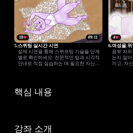
18
09:11
4
5.
스퀴팅 실시간 시연
6.
여성을 위
실제 시연을 통해 스퀴르팅 기술을 단계
음부 자위
별로 확인하세요. 전문적인 팁과 시각적
는지 알아
안내로 직접 실습하는 데 필요한 자신감
끼고, 자
을 키울 수 있습니다.
며 성적 
핵심 내용
강좌 소개