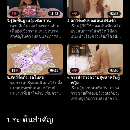
4
11:45
4
02:38
3.
รู้จักพื้นฐานอุ้งเชิงกราน
4.
สกวิร์ตกับของเล่นเสริมรัก
เจาะลึกโครงสร้างของกล้าม
เรียนรู้วิธีใช้ของเล่นเพื่อเสริม
เนื้ออุ้งเชิงกรานและบทบาท
ประสบการณ์สควิร์ต ให้คำ
สำคัญในความสุขและการสค
แนะนำเรื่องการเลือกใช้อย่าง
วิร์ตสำหรับผู้ที่มีวาลวา บท
ปลอดภัย พร้อมเทคนิคเพิ่ม
เรียนนี้ช่วยให้คุณเข้าใจ
ความสุขและสำรวจความรู้สึก
ร่างกายตัวเองมากขึ้น
ใหม่
18
09:11
4
03:05
5.
สควีร์ตติ้ง: เดโมสด
6.
การสำรวจความสุขสำหรับผู้
ชมการสาธิตเทคนิคสควิร์ตติ้ง
หญิง
แบบสดทุกขั้นตอน พร้อมคำ
เรียนรู้ความสัมพันธ์ระหว่าง
แนะนำที่เข้าใจง่าย เพิ่มความ
การช่วยตัวเองบริเวณอวัยวะ
มั่นใจให้นำไปใช้จริงในความ
เพศหญิงกับการหลั่งน้ำจาก
สัมพันธ์อย่างปลอดภัย
ช่องคลอด เข้าใจร่างกาย
สร้างความมั่นใจ และสนุกกับ
ประสบการณ์ส่วนตัวอย่างเต็ม
ประเด็นสำคัญ
ที่