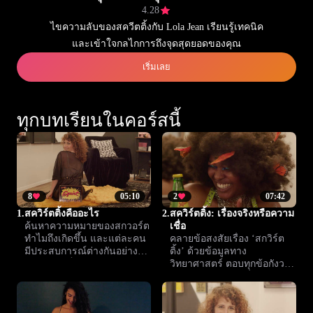
4.28
ไขความลับของสควีตติ้งกับ Lola Jean เรียนรู้เทคนิค
และเข้าใจกลไกการถึงจุดสุดยอดของคุณ
เริ่มเลย
ทุกบทเรียนในคอร์สนี้
8
05:10
2
07:42
1.
สควิร์ตติ้งคืออะไร
2.
สควิร์ตติ้ง: เรื่องจริงหรือความ
ค้นหาความหมายของสกวอร์ต
เชื่อ
ทำไมถึงเกิดขึ้น และแต่ละคน
คลายข้อสงสัยเรื่อง ‘สกวิร์ต
มีประสบการณ์ต่างกันอย่างไร
ติ้ง’ ด้วยข้อมูลทาง
เข้าใจข้อเท็จจริงทาง
วิทยาศาสตร์ ตอบทุกข้อกังวล
วิทยาศาสตร์และแนวคิดที่ถูก
และทำลายความเชื่อผิดๆ ให้
ต้อง
คุณเข้าใจและเรียนรู้หัวข้อนี้
อย่างมั่นใจ