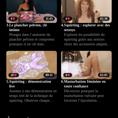
variations et ce que la recherche
sur la science. Éclairez vos
nous apprend sur ce sujet
connaissances et avancez
intime.
sereinement.
4
11:45
4
02:38
3.
Le plancher pelvien, clé
4.
Squirting : explorer avec des
intime
sextoys
Plongez dans l’anatomie du
Explorez les possibilités du
plancher pelvien et comprenez
squirting grâce aux sextoys :
pourquoi il est clé dans
choix des accessoires adaptés,
l’épanouissement sexuel,
conseils d’utilisation et astuces
notamment lors du squirting
de stimulation pour décupler le
chez les personnes ayant une
plaisir, en toute sécurité.
vulve. Un éclairage précis pour
mieux connaître son corps et
booster son bien-être intime.
18
09:11
4
03:05
5.
Squirting : démonstration
6.
Masturbation féminine en
live
toute confiance
Assistez à une démonstration en
Découvrez pourquoi la
temps réel de la technique du
masturbation vulvaire peut
squirting. Observez chaque
favoriser l’éjaculation
geste, bénéficiez de conseils
féminine. Cette leçon vous
concrets et découvrez comment
guide pour mieux comprendre
mettre en pratique cet
votre corps, prendre confiance