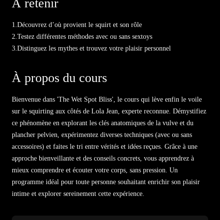
À retenir
apprentissage en toute
et savourer pleinement votre
confiance.
plaisir intime, sans pression ni
préjugés.
1.
Découvrez d’où provient le squirt et son rôle
2.
Testez différentes méthodes avec ou sans sextoys
3.
Distinguez les mythes et trouvez votre plaisir personnel
À propos du cours
Bienvenue dans 'The Wet Spot Bliss', le cours qui lève enfin le voile
sur le squirting aux côtés de Lola Jean, experte reconnue. Démystifiez
ce phénomène en explorant les clés anatomiques de la vulve et du
plancher pelvien, expérimentez diverses techniques (avec ou sans
accessoires) et faites le tri entre vérités et idées reçues. Grâce à une
approche bienveillante et des conseils concrets, vous apprendrez à
mieux comprendre et écouter votre corps, sans pression. Un
programme idéal pour toute personne souhaitant enrichir son plaisir
intime et explorer sereinement cette expérience.