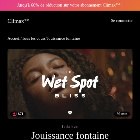
Jusqu'à 60% de réduction sur votre abonnement Climax™ !
Climax™
Se connecter
Accueil
/
Tous les cours
/
Jouissance fontaine
1671
39 min
Lola Jean
Jouissance fontaine