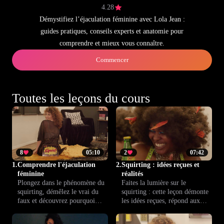
4.28
Démystifiez l’éjaculation féminine avec Lola Jean :
guides pratiques, conseils experts et anatomie pour
comprendre et mieux vous connaître.
Commencer
Toutes les leçons du cours
8
05:10
2
07:42
1.
Comprendre l'éjaculation
2.
Squirting : idées reçues et
féminine
réalités
Plongez dans le phénomène du
Faites la lumière sur le
squirting, démêlez le vrai du
squirting : cette leçon démonte
faux et découvrez pourquoi
les idées reçues, répond aux
chaque expérience est unique.
questions fréquentes et vous
Comprenez les origines, les
offre une vision claire, fondée