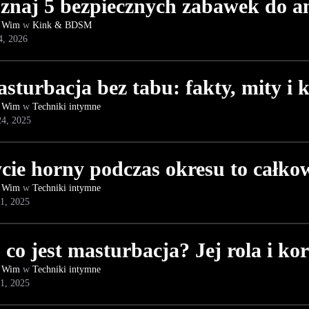
znaj 5 bezpiecznych zabawek do a
 Wim
w
Kink & BDSM
4, 2026
sturbacja bez tabu: fakty, mity i k
 Wim
w
Techniki intymne
4, 2025
cie horny podczas okresu to całko
 Wim
w
Techniki intymne
1, 2025
 co jest masturbacja? Jej rola i ko
 Wim
w
Techniki intymne
1, 2025