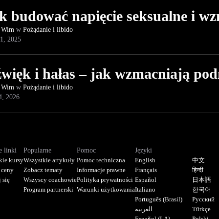
k budować napięcie seksualne i wz
 Wim
w
Pożądanie i libido
1, 2025
więk i hałas ‒ jak wzmacniają pod
 Wim
w
Pożądanie i libido
4, 2026
 linki
Popularne
Pomoc
Języki
kie kursy
Wszystkie artykuły
Pomoc techniczna
English
中文
 ceny
Zobacz tematy
Informacje prawne
Français
हिन्दी
 się
Wszyscy coachowie
Polityka prywatności
Español
日本語
Program partnerski
Warunki użytkowania
Italiano
한국어
Português (Brasil)
Русский
العربية
Türkçe
Español (LA)
Polski