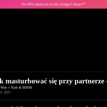
Do 60% taniej na roczny dostęp Climax™
k masturbować się przy partnerze – 
 Wim
w
Kink & BDSM
4, 2025