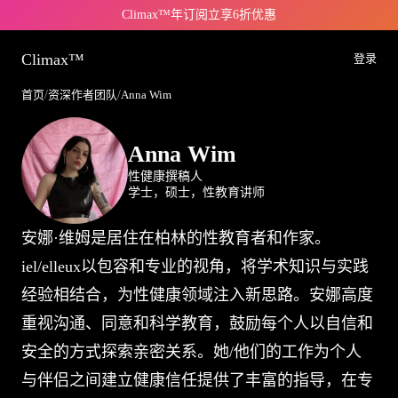
Climax™年订阅立享6折优惠
Climax™
登录
首页
/
资深作者团队
/
Anna Wim
Anna Wim
性健康撰稿人
学士，硕士，性教育讲师
安娜·维姆是居住在柏林的性教育者和作家。
iel/elleux以包容和专业的视角，将学术知识与实践
经验相结合，为性健康领域注入新思路。安娜高度
重视沟通、同意和科学教育，鼓励每个人以自信和
安全的方式探索亲密关系。她/他们的工作为个人
与伴侣之间建立健康信任提供了丰富的指导，在专