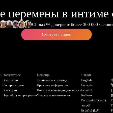
е перемены в интиме 
Climax™ доверяют более 300 000 челове
Смотреть видео
ки
Популярное
Помощь
Языки
Все статьи
Техническая помощь
English
Смотреть темы
Правовая информация
Français
हि
Все коучи
Политика конфиденциальности
Español
Партнёрская программа
Условия использования
Italiano
Português (Brasil)
Р
العربية
T
Español (LA)
P