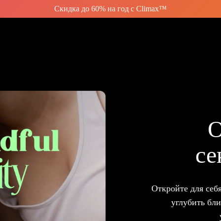
Скидка до 60% на год с Climax™
О
се
Откройте для себ
углубить бл