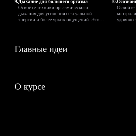
9.
Дыхание для большего оргазма
10.
Осознан
Освойте техники оргазмического
Освойте 
дыхания для усиления сексуальной
контроли
энергии и более ярких ощущений. Этот
удовольс
урок поможет вам лучше почувствовать
Узнайте,
свое тело и раскрыть новые грани
сексуаль
наслаждения.
Главные идеи
О курсе