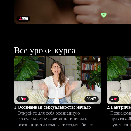
996
Все уроки курса
19
08:07
4
1.
Осознанная сексуальность: начало
2.
Тантричес
Откройте для себя осознанную
Познакомь
сексуальность: сочетание тантры и
практикой
осознанности помогает создать более
чувственн
глубокий и насыщенный опыт близости.
интимност