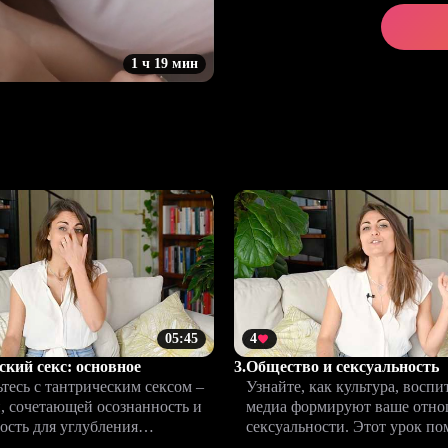
1 ч 19 мин
05:45
4
кий секс: основное
3.
Общество и сексуальность
тесь с тантрическим сексом –
Узнайте, как культура, воспи
, сочетающей осознанность и
медиа формируют ваше отно
ость для углубления
сексуальности. Этот урок п
и. Урок откроет основы и
выявить внешние влияния и 