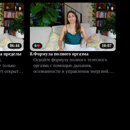
шение к
гармонии.
06:44
6
10:07
за пределы
8.
Формула полного оргазма
,
Освойте формулу полного телесного
е только
оргазма с помощью дыхания,
ет открыть
осознанности и управления энергией.
 обогатить
Этот урок поможет усилить
удовольствие по всему телу.