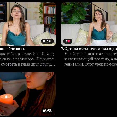
осмотреть на близость иначе.
более самостоятельное отно
интимной жизни.
07:31
3
инг: близость
7.
Оргазм всем телом: выход 
для себя практику Soul Gazing
Узнайте, как испытать оргазм
е связь с партнером. Научитесь
захватывающий всё тело, а н
смотреть в глаза друг другу,
гениталии. Этот урок помож
новую глубину близости и
новые уровни наслаждения и
интимную жизнь.
03:58