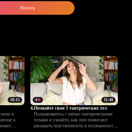
Начать
10:15
4
11:48
4.
Познайте свои 5 тантрических тел
тание и
Познакомьтесь с пятью тантрическими
шение к
телами и узнайте, как они помогают
оможет
раскрыть чувственность и осознанность.
развить
Начните путь к глубокой близости и