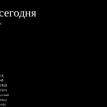
сегодня
к
中文
न्दी
日本語
한국어
усский
ürkçe
olski