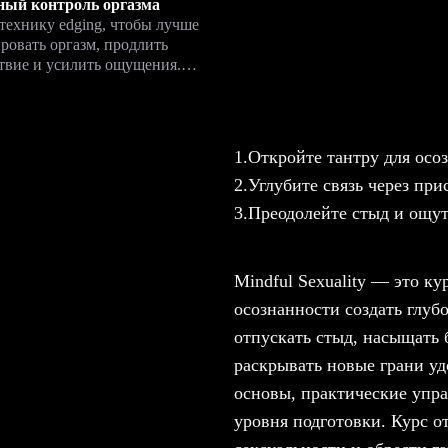
ный контроль оргазма
технику edging, чтобы лучше
ровать оргазм, продлить
твие и усилить ощущения.
 как отсрочка разрядки делает
ный опыт более ярким.
1.
Откройте тантру для осо
2.
Углубите связь через при
3.
Преодолейте стыд и ощут
Mindful Sexuality — это ку
осознанности создать глуб
отпускать стыд, насыщать 
раскрывать новые грани у
основы, практические упр
уровня подготовки. Курс 