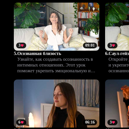
поможет п
3
09:01
3
5.
Осознанная близость
6.
Саул-гейз
Узнайте, как создавать осознанность в
Откройте 
интимных отношениях. Этот урок
и укрепит
поможет укрепить эмоциональную и
осознанно 
физическую близость с партнером через
создавая 
правильно заданные намерения.
доверия.
6
06:16
3