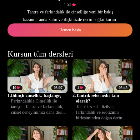
4.53
Tantra ve farkındalık ile cinselliğe yeni bir bakış
kazanın, anda kalın ve ilişkinizde derin bağlar kurun.
Hemen başla
Kursun tüm dersleri
19
08:07
4
05:45
1.
Bilinçli cinsellik: başlangıç
2.
Tantrik seks nedir tam
Farkındalıkla Cinsellik ile
olarak?
tanışın. Tantra ve farkındalık,
Tantrik seksin özüyle,
cinsel deneyiminizi daha derin
farkındalık ve erotizmin
ve zengin kılmak için bir araya
birleşiminden doğan derin
geliyor.
bağlantılar kurmayı öğrenin.
Bu ders, temel prensipleri ve
yeni bir yakınlık anlayışını