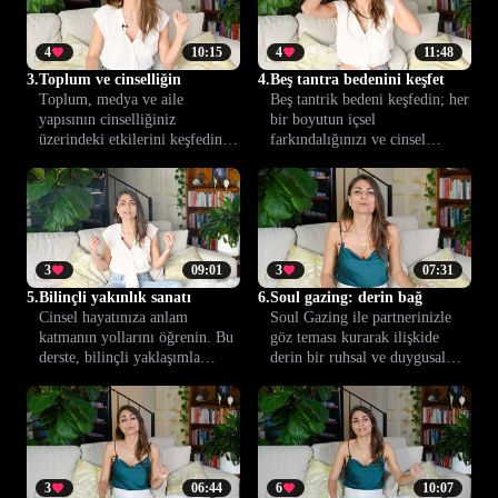
sunuyor.
4
10:15
4
11:48
3.
Toplum ve cinselliğin
4.
Beş tantra bedenini keşfet
Toplum, medya ve aile
Beş tantrik bedeni keşfedin; her
yapısının cinselliğiniz
bir boyutun içsel
üzerindeki etkilerini keşfedin.
farkındalığınızı ve cinsel
Bu ders, dış etkileri tanımanıza
bağlantınızı nasıl
ve kendinize ait bir cinsel
derinleştirdiğini öğrenin.
kimlik oluşturmanıza yardımcı
Bilinçli bir yakınlığa adım atın.
olur.
3
09:01
3
07:31
5.
Bilinçli yakınlık sanatı
6.
Soul gazing: derin bağ
Cinsel hayatınıza anlam
Soul Gazing ile partnerinizle
katmanın yollarını öğrenin. Bu
göz teması kurarak ilişkide
derste, bilinçli yaklaşımla
derin bir ruhsal ve duygusal
duygusal ve fiziksel yakınlığı
bağ oluşturun. Yakınlık, güven
nasıl artırabileceğinizi
ve samimiyetinize yeni bir
keşfedeceksiniz.
boyut katın.
3
06:44
6
10:07