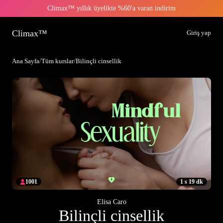
Climax™ yıllık üyelikte %60'a varan indirim
Climax™
Giriş yap
Ana Sayfa
/
Tüm kurslar
/
Bilinçli cinsellik
1001
1 s 19 dk
Elisa Caro
Bilinçli cinsellik