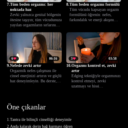
7.
Tüm beden orgazmı: her
8.
Tüm beden orgazmı formülü
noktada haz
Tüm vücudu kapsayan orgazm
Zevki yalnızca genital bölgenin
formülünü öğrenin: nefes,
ötesine taşıyın; tüm vücudunuza
farkındalık ve enerji akışını
yayılan orgazmların sırlarını
birleştirerek daha yoğun ve
keşfedin. Bu dersle yeni hisler
kalıcı hazlara ulaşmanız için
uyanacak, haz ve yakınlık
sizi adım adım yönlendiriyoruz.
güçlenecek.
6
06:16
3
03:58
9.
Nefesle zevki artır
10.
Orgazmı kontrol et, zevki
Orgazmik nefes çalışması ile
artır
cinsel enerjinizi artırın ve güçlü
Edging tekniğiyle orgazmınızı
haz deneyimleyin. Bu derste,
kontrol etmeyi, zevki
bedene bağlanmanızı ve
uzatmayı ve hissi
zevkinizi derinleştirmenizi
yoğunlaştırmayı öğrenin.
sağlayacak etkili teknikleri
Zirveyi geciktirerek daha
keşfedeceksiniz.
derin ve güçlü bir cinsel
Öne çıkanlar
deneyim yaşayın.
1.
Tantra ile bilinçli cinselliği deneyimle
2.
Anda kalarak derin bağ kurmayı öğren