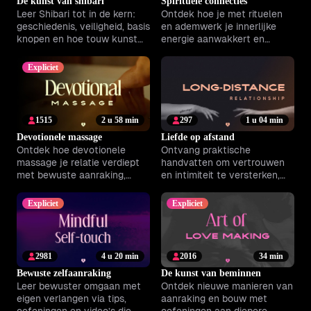
De kunst van shibari
Spirituele connecties
Leer Shibari tot in de kern:
Ontdek hoe je met rituelen
geschiedenis, veiligheid, basis
en ademwerk je innerlijke
knopen en hoe touw kunst
energie aanwakkert en
onderlinge verbinding
diepere verbindingen creëert.
versterkt.
Expliciet
1515
2 u 58 min
297
1 u 04 min
Devotionele massage
Liefde op afstand
Ontdek hoe devotionele
Ontvang praktische
massage je relatie verdiept
handvatten om vertrouwen
met bewuste aanraking,
en intimiteit te versterken,
intimiteit en echte
zelfs als je ver van elkaar
ontspanning samen.
bent.
Expliciet
Expliciet
2981
4 u 20 min
2016
34 min
Bewuste zelfaanraking
De kunst van beminnen
Leer bewuster omgaan met
Ontdek nieuwe manieren van
eigen verlangen via tips,
aanraking en bouw met