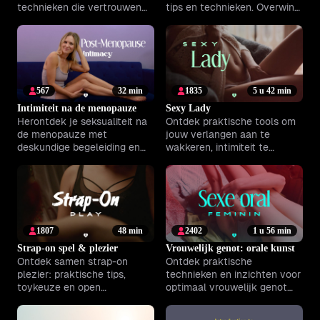
technieken die vertrouwen
tips en technieken. Overwin
en speelsheid in je relatie
je onzekerheid en ervaar
vergroten.
intensere hoogtepunten.
567
32 min
1835
5 u 42 min
Intimiteit na de menopauze
Sexy Lady
Herontdek je seksualiteit na
Ontdek praktische tools om
de menopauze met
jouw verlangen aan te
deskundige begeleiding en
wakkeren, intimiteit te
praktische tips voor meer
verdiepen en jouw zelfbeeld
verlangen en genot.
te versterken.
1807
48 min
2402
1 u 56 min
Strap-on spel & plezier
Vrouwelijk genot: orale kunst
Ontdek samen strap-on
Ontdek praktische
plezier: praktische tips,
technieken en inzichten voor
toykeuze en open
optimaal vrouwelijk genot
communicatie komen aan
via orale seks en versterk
bod. Vergroot vertrouwen en
jullie emotionele band.