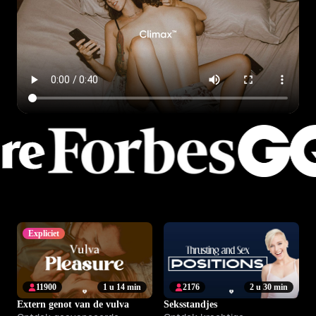
Expliciet
11900
1 u 14 min
2176
2 u 30 min
Extern genot van de vulva
Seksstandjes