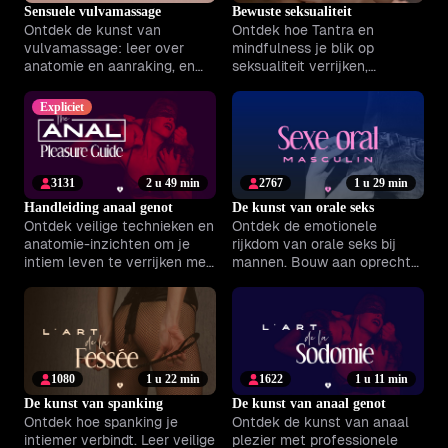
Sensuele vulvamassage
Bewuste seksualiteit
Ontdek de kunst van
Ontdek hoe Tantra en
vulvamassage: leer over
mindfulness je blik op
anatomie en aanraking, en
seksualiteit verrijken,
versterk jullie band en genot
intimiteit verdiepen en het
met praktische begeleiding.
plezier van het nu vergroten.
Expliciet
3131
2 u 49 min
2767
1 u 29 min
Handleiding anaal genot
De kunst van orale seks
Ontdek veilige technieken en
Ontdek de emotionele
anatomie-inzichten om je
rijkdom van orale seks bij
intiem leven te verrijken met
mannen. Bouw aan oprechte
meer vertrouwen en plezier.
intimiteit en deel samen meer
plezier dan ooit.
1080
1 u 22 min
1622
1 u 11 min
De kunst van spanking
De kunst van anaal genot
Ontdek hoe spanking je
Ontdek de kunst van anaal
intiemer verbindt. Leer veilige
plezier met professionele