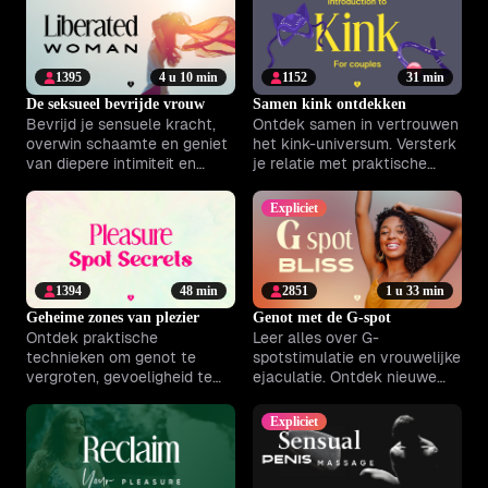
plezier met Climax™.
1395
4 u 10 min
1152
31 min
De seksueel bevrijde vrouw
Samen kink ontdekken
Bevrijd je sensuele kracht,
Ontdek samen in vertrouwen
overwin schaamte en geniet
het kink-universum. Versterk
van diepere intimiteit en
je relatie met praktische
intense hele-lichaam
inzichten en veilige,
orgasmes.
plezierige experimenten.
Expliciet
1394
48 min
2851
1 u 33 min
Geheime zones van plezier
Genot met de G-spot
Ontdek praktische
Leer alles over G-
technieken om genot te
spotstimulatie en vrouwelijke
vergroten, gevoeligheid te
ejaculatie. Ontdek nieuwe
versterken en ongemak te
sensaties en beleef meer
verlichten in slechts 15
diepgang in je intimiteit.
Expliciet
minuten per dag.