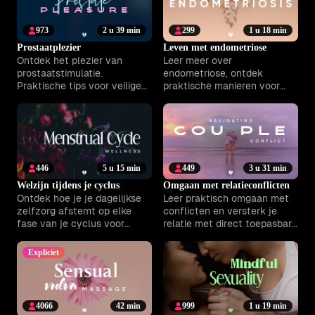
973
2 u 39 min
299
1 u 18 min
Prostaatplezier
Leven met endometriose
Ontdek het plezier van
Leer meer over
prostaatstimulatie.
endometriose, ontdek
Praktische tips voor veilige
praktische manieren voor
verkenning, ontspanning en
symptoombeheersing en
optimaal genieten.
vergroot je dagelijks welzijn.
446
5 u 15 min
449
3 u 31 min
Welzijn tijdens je cyclus
Omgaan met relatieconflicten
Ontdek hoe je je dagelijkse
Leer praktisch omgaan met
zelfzorg afstemt op elke
conflicten en versterk je
fase van je cyclus voor
relatie met direct toepasbare
minder klachten en meer
inzichten en deskundige
balans.
begeleiding.
Expliciet
4066
42 min
999
1 u 19 min