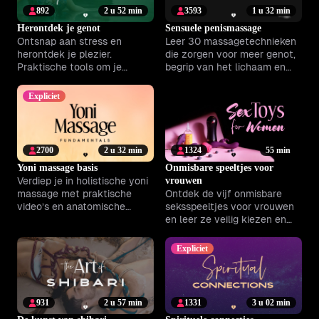
892
2 u 52 min
3593
1 u 32 min
Herontdek je genot
Sensuele penismassage
Ontsnap aan stress en
Leer 30 massagetechnieken
herontdek je plezier.
die zorgen voor meer genot,
Praktische tools om je
begrip van het lichaam en
zelfvertrouwen en
verdieping van jullie relatie.
zintuiglijkheid elke dag te
Expliciet
versterken.
2700
2 u 32 min
1324
55 min
Yoni massage basis
Onmisbare speeltjes voor
Verdiep je in holistische yoni
vrouwen
massage met praktische
Ontdek de vijf onmisbare
video’s en anatomische
seksspeeltjes voor vrouwen
inzichten voor meer
en leer ze veilig kiezen en
ontspanning en genot samen.
gebruiken voor optimaal
plezier.
Expliciet
931
2 u 57 min
1331
3 u 02 min