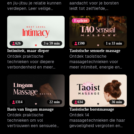
en jiu-jitsu je relatie kunnen
aandacht voor je borsten
verdiepen. Leer veilige
leidt tot zelfliefde,
grepen en creëer nieuwe
vrouwelijke kracht en
vormen van verbinding.
emotionele harmonie.
Expliciet
626
3 u 59 min
1590
1 u 33 min
Intimiteit, maar dieper
Taoïstische sensuele massage
Ontdek praktische
Ontdek taoïstische
technieken voor diepere
massagetechnieken voor
verbondenheid en meer
meer intimiteit, energie en
plezier samen, met een
een diepere verbinding
flexibel programma op maat
samen.
van jullie relatie.
1314
22 min
634
36 min
Basis van lingam massage
Taoïstische borstmassage
Ontdek praktische
Ontdek 14
technieken om vol
massagetechnieken die haar
vertrouwen een sensuele
gevoeligheid vergroten en
lingam-massage te geven en
haar begeleiden naar