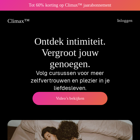
Tot 60% korting op Climax™ jaarabonnement
Climax™
Inloggen
Ontdek intimiteit.
Vergroot jouw
genoegen.
Volg cursussen voor meer
zelfvertrouwen en plezier in je
liefdesleven.
Video’s bekijken