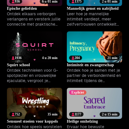
936
6 u 01 min
1375
2 u 01 min
Epische geliefden
Mannelijk genot en nabijheid
Ontdek elkaars verborgen
Leer hoe je mannelijke
verlangens en versterk jullie
intimiteit verdiept, meer
connectie met praktische
zelfvertrouwen ontwikkelt
technieken voor meer plezier
en relaties verrijkt met
en nabijheid.
praktische inzichten.
1936
4 u 20 min
204
21 min
Squirt school
Intimiteit en zwangerschap
Ontdek technieken voor G-
Ontdek hoe je samen met je
spotplezier en vrouwelijke
partner de verbondenheid en
ejaculatie, vergroot je
intimiteit tijdens de
zelfvertrouwen en verbind
zwangerschap versterkt met
dieper met jezelf en je
praktische tips en
Expliciet
partner.
oefeningen.
752
35 min
1177
2 u 15 min
Sensueel stoeien voor koppels
Heilige omhelzing
Ontdek hoe speels worstelen
Ervaar hoe bewuste