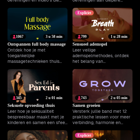
oefeningen en video’s die
oefeningen aan diepere
zorgen voor meer
intimiteit en een sterkere
zelfvertrouwen en plezier.
band.
Expliciet
1067
3 u 58 min
799
1 u 28 min
Ontspannen full body massage
Sensueel ademspel
Ontdek hoe je met
Leer veilige
toegankelijke
ademspelmethodes, ontdek
massagetechnieken thuis
het belang van
ontspanning en
toestemmingsgesprekken en
verbondenheid brengt. Ideaal
versterk je intieme
voor wie wil starten met
connectie.
zorgzaam aanraken.
345
2 u 01 min
743
2 u 05 min
Seksuele opvoeding thuis
Samen groeien
Leer hoe je seksualiteit
Versterk jullie band met 12
bespreekbaar maakt met je
praktische lessen voor meer
kinderen en samen een sfeer
verbinding, harmonie en
van vertrouwen en openheid
sprankelende intimiteit.
creëert.
Expliciet