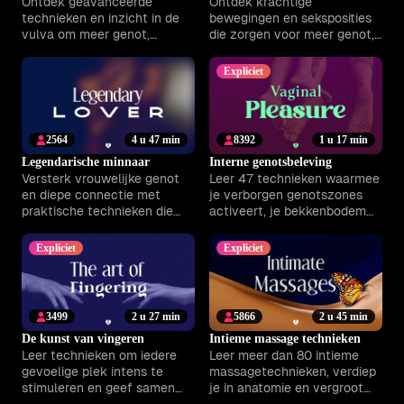
Ontdek geavanceerde
Ontdek krachtige
technieken en inzicht in de
bewegingen en seksposities
vulva om meer genot,
die zorgen voor meer genot,
zelfvertrouwen en
vertrouwen en verbinding.
verbondenheid te ervaren,
Praktische tips voor
Expliciet
alleen of samen.
intiemere beleving.
2564
4 u 47 min
8392
1 u 17 min
Legendarische minnaar
Interne genotsbeleving
Versterk vrouwelijke genot
Leer 47 technieken waarmee
en diepe connectie met
je verborgen genotszones
praktische technieken die
activeert, je bekkenbodem
leiden tot meer intimiteit en
versterkt en intieme
zelfvertrouwen in je relatie.
momenten verdiept, alleen
Expliciet
Expliciet
of samen.
3499
2 u 27 min
5866
2 u 45 min
De kunst van vingeren
Intieme massage technieken
Leer technieken om iedere
Leer meer dan 80 intieme
gevoelige plek intens te
massagetechnieken, verdiep
stimuleren en geef samen
je in anatomie en vergroot