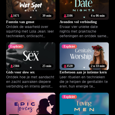
1671
39 min
2106
4 u 06 min
Fontein van genot
Avonden vol verbinding
Ontdek de waarheid over
Ervaar vier unieke date
squirting met Lola Jean: leer
nights met praktische
technieken, ontkracht
oefeningen en ontdek samen
mythes en verdiep je in je
nieuwe vormen van
eigen genot.
verlangen, verbinding en
Expliciet
Expliciet
plezier.
2384
25 min
3520
2 u 33 min
Gids voor slow sex
Eerbetoon aan je intieme kern
Ontdek hoe je met aandacht
Leer rituelen en technieken
en zacht aanraken diepere
die je helpen de genitaliën te
verbinding en intens genot
eren, hun energie te
ervaart, alleen of samen.
ontdekken en intiem dieper
te verbinden.
Expliciet