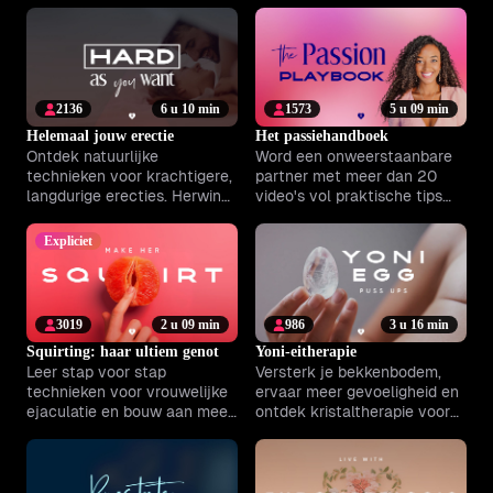
meer diepgang én plezier aan
samen het genot en de
je liefdesleven.
verbondenheid.
2136
6 u 10 min
1573
5 u 09 min
Helemaal jouw erectie
Het passiehandboek
Ontdek natuurlijke
Word een onweerstaanbare
technieken voor krachtigere,
partner met meer dan 20
langdurige erecties. Herwin
video's vol praktische tips
je zelfvertrouwen en geniet
voor meer vertrouwen en
voluit van je liefdesleven.
aantrekkingskracht.
Expliciet
3019
2 u 09 min
986
3 u 16 min
Squirting: haar ultiem genot
Yoni-eitherapie
Leer stap voor stap
Versterk je bekkenbodem,
technieken voor vrouwelijke
ervaar meer gevoeligheid en
ejaculatie en bouw aan meer
ontdek kristaltherapie voor
zelfvertrouwen en diepere
meer intimiteit en vitaliteit.
intimiteit samen.