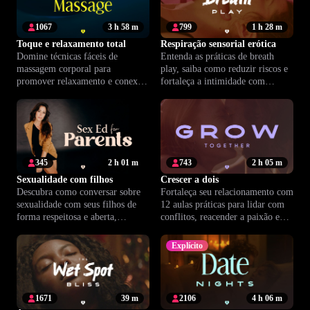
1067
3 h 58 m
799
1 h 28 m
Toque e relaxamento total
Respiração sensorial erótica
Domine técnicas fáceis de
Entenda as práticas de breath
massagem corporal para
play, saiba como reduzir riscos e
promover relaxamento e conexão
fortaleça a intimidade com
profunda em casa. Um curso
consentimento e segurança.
acessível e acolhedor para
iniciantes.
345
2 h 01 m
743
2 h 05 m
Sexualidade com filhos
Crescer a dois
Descubra como conversar sobre
Fortaleça seu relacionamento com
sexualidade com seus filhos de
12 aulas práticas para lidar com
forma respeitosa e aberta,
conflitos, reacender a paixão e
fortalecendo vínculos familiares
aprofundar a intimidade.
sem tabu.
Explícito
1671
39 m
2106
4 h 06 m