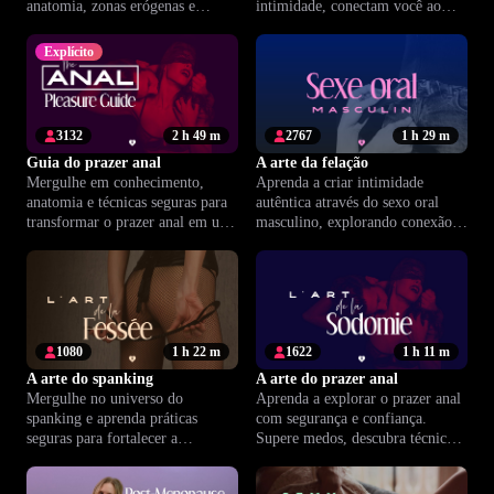
anatomia, zonas erógenas e
intimidade, conectam você ao
massagens vulvares em um curso
presente e elevam o prazer a
prático, guiado por especialistas.
outro nível.
Explícito
3132
2 h 49 m
2767
1 h 29 m
Guia do prazer anal
A arte da felação
Mergulhe em conhecimento,
Aprenda a criar intimidade
anatomia e técnicas seguras para
autêntica através do sexo oral
transformar o prazer anal em uma
masculino, explorando conexão,
experiência positiva e clara.
prazer mútuo e confiança entre
parceiros.
1080
1 h 22 m
1622
1 h 11 m
A arte do spanking
A arte do prazer anal
Mergulhe no universo do
Aprenda a explorar o prazer anal
spanking e aprenda práticas
com segurança e confiança.
seguras para fortalecer a
Supere medos, descubra técnicas
intimidade, a confiança mútua e o
e viva orgasmos mais intensos.
prazer a dois.