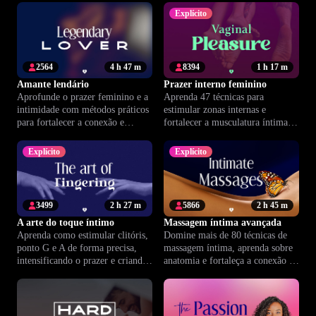
especializada.
intimidade.
Explícito
2564
4 h 47 m
8394
1 h 17 m
Amante lendário
Prazer interno feminino
Aprofunde o prazer feminino e a
Aprenda 47 técnicas para
intimidade com métodos práticos
estimular zonas internas e
para fortalecer a conexão e
fortalecer a musculatura íntima,
tornar-se um parceiro mais
elevando o prazer a dois ou em
confiante.
momentos a sós.
Explícito
Explícito
3499
2 h 27 m
5866
2 h 45 m
A arte do toque íntimo
Massagem íntima avançada
Aprenda como estimular clitóris,
Domine mais de 80 técnicas de
ponto G e A de forma precisa,
massagem íntima, aprenda sobre
intensificando o prazer e criando
anatomia e fortaleça a conexão e
conexões mais profundas a dois.
o prazer na relação a dois.