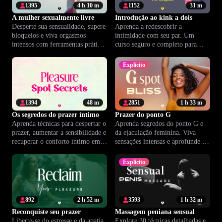
1395
4 h 10 m
1152
31 m
A mulher sexualmente livre
Introdução ao kink a dois
Desperte sua sensualidade, supere
Aprenda a redescobrir a
bloqueios e viva orgasmos
intimidade com seu par. Um
intensos com ferramentas práticas
curso seguro e completo para
para expandir seu prazer.
casais que querem explorar
práticas kink e fortalecer a
Explícito
conexão.
1394
48 m
2851
1 h 33 m
Os segredos do prazer íntimo
Prazer do ponto G
Aprenda técnicas para despertar o
Aprenda segredos do ponto G e
prazer, aumentar a sensibilidade e
da ejaculação feminina. Viva
recuperar o conforto íntimo em
sensações intensas e aprofunde o
apenas 15 minutos diários.
prazer com orientações de
especialistas.
Explícito
892
2 h 52 m
3593
1 h 32 m
Reconquiste seu prazer
Massagem peniana sensual
Liberte-se do estresse e da apatia.
Explore 30 técnicas detalhadas e