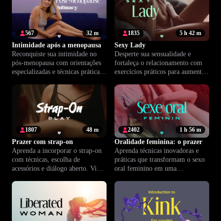
567
32 m
1835
5 h 42 m
Intimidade após a menopausa
Sexy Lady
Reconquiste sua intimidade no
Desperte sua sensualidade e
pós-menopausa com orientações
fortaleça o relacionamento com
especializadas e técnicas práticas
exercícios práticos para aumentar
para aumentar desejo e prazer.
desejo, conexão e confiança.
1807
48 m
2402
1 h 56 m
Prazer com strap-on
Oralidade feminina: o prazer
Aprenda a incorporar o strap-on
Aprenda técnicas inovadoras e
com técnicas, escolha de
práticas que transformam o sexo
acessórios e diálogo aberto. Viva
oral feminino em uma
novas formas de prazer e conexão
experiência de prazer mútuo e
com segurança.
conexão emocional verdadeira.