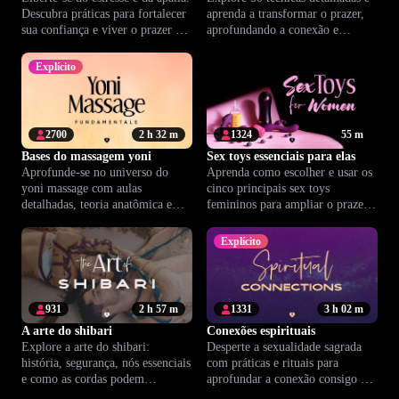
Descubra práticas para fortalecer
aprenda a transformar o prazer,
sua confiança e viver o prazer de
aprofundando a conexão e
forma plena e consciente.
ampliando o autoconhecimento.
Explícito
2700
2 h 32 m
1324
55 m
Bases do massagem yoni
Sex toys essenciais para elas
Aprofunde-se no universo do
Aprenda como escolher e usar os
yoni massage com aulas
cinco principais sex toys
detalhadas, teoria anatômica e
femininos para ampliar o prazer
técnicas para transformar sua
com conforto e segurança.
experiência íntima a dois.
Explícito
931
2 h 57 m
1331
3 h 02 m
A arte do shibari
Conexões espirituais
Explore a arte do shibari:
Desperte a sexualidade sagrada
história, segurança, nós essenciais
com práticas e rituais para
e como as cordas podem
aprofundar a conexão consigo e
fortalecer a conexão a dois.
elevar sua energia vital.