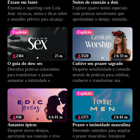
Êxtase em fonte
Noites de conexão a dois
Entenda o squirting com Lola
Explore quatro noites especiais
Jean: técnicas, mitos e dicas sobre
com práticas envolventes que
o assoalho pélvico para alcançar
aprofundam o desejo, estimulam
um prazer autêntico.
a intimidade e fortalecem o
vínculo a dois.
Explícito
Explícito
2384
25 m
3520
2 h 33 m
O guia do slow sex
Cultive seu prazer sagrado
Descubra práticas conscientes
Desperte sensibilidade e conexão
para transformar o prazer,
através de práticas para celebrar,
aumentar a intimidade e
conhecer e transformar sua
fortalecer o vínculo entre você e
relação com os genitais e a
seu parceiro.
energia íntima.
Explícito
936
6 h 01 m
1375
2 h 01 m
Amantes épicos
Prazer e intimidade masculina
Desperte novos desejos,
Desvende caminhos para ampliar
aprofunde sua conexão e viva
o prazer masculino, fortalecer