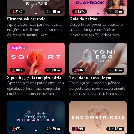
2136
6 h 10 m
1573
5 h 09 m
Firmeza sob controle
Guia da paixão
Aprenda técnicas para conquistar
Desperte seu poder de atração e
ereções mais firmes e duradouras
autoconfiança com técnicas
de maneira natural, sem
inovadoras em 20 vídeos para
medicamentos ou procedimentos
revolucionar sua vida íntima.
invasivos.
Explícito
3019
2 h 09 m
986
3 h 16 m
Squirting: guia completo dela
Terapia com ovo de yoni
Aprenda técnicas para estimular a
Fortaleça seu assoalho pélvico,
ejaculação feminina, conquistar
desperte sensações e experimente
confiança e transformar seu
o bem-estar dos cristais na sua
momento íntimo em pura
rotina íntima.
conexão.
973
2 h 39 m
299
1 h 18 m