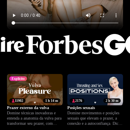
Explícito
11902
1 h 14 m
2176
2 h 30 m
Prazer externo da vulva
Posições sexuais
Domine técnicas inovadoras e
Domine movimentos e posições
entenda a anatomia da vulva para
sexuais que elevam o prazer, a
transformar seu prazer, com
conexão e a autoconfiança. Dicas
exercícios práticos e orientação
práticas para transformar sua