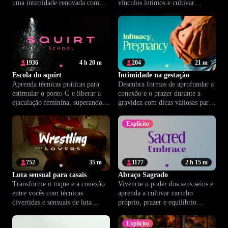
uma intimidade renovada com
vínculos íntimos e cultivar
práticas que transformam sua
autoconfiança na relação.
relação a dois.
1936
4 h 20 m
204
21 m
Escola do squirt
Intimidade na gestação
Aprenda técnicas práticas para
Descubra formas de aprofundar a
estimular o ponto G e liberar a
conexão e o prazer durante a
ejaculação feminina, superando
gravidez com dicas valiosas para
bloqueios e aprofundando sua
tornar esse momento ainda mais
conexão.
especial para o casal.
Explícito
752
35 m
1177
2 h 15 m
Luta sensual para casais
Abraço Sagrado
Transforme o toque e a conexão
Vivencie o poder dos seus seios e
entre vocês com técnicas
aprenda a cultivar carinho
divertidas e sensuais de luta
próprio, prazer e equilíbrio
corporal. Aprenda, brinque e
emocional em cada toque
aproxime-se ainda mais.
consciente.
Explícito