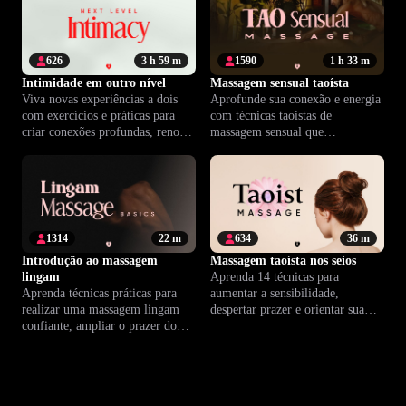
626
3 h 59 m
1590
1 h 33 m
Intimidade em outro nível
Massagem sensual taoísta
Viva novas experiências a dois
Aprofunde sua conexão e energia
com exercícios e práticas para
com técnicas taoistas de
criar conexões profundas, renovar
massagem sensual que
o prazer e transformar sua
transformam sua intimidade a
intimidade.
dois.
1314
22 m
634
36 m
Introdução ao massagem
Massagem taoísta nos seios
lingam
Aprenda 14 técnicas para
Aprenda técnicas práticas para
aumentar a sensibilidade,
realizar uma massagem lingam
despertar prazer e orientar sua
confiante, ampliar o prazer do
parceira ao orgasmo mamário
parceiro e aprofundar a
com mais intimidade.
intimidade no casal.