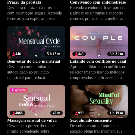
Prazer da próstata
Convivendo com endometriose
Descubra o prazer da próstata
Entenda a endometriose, aprenda
com orientação segura. Aprenda
a aliviar os sintomas e encontre
técnicas para explorar novas
recursos práticos para melhorar
sensações e ampliar sua
seu bem-estar diariamente.
autoconfiança.
446
5 h 15 m
449
3 h 31 m
Bem-estar do ciclo menstrual
Lidando com conflitos no casal
Descubra como alinhar o
Aprenda a lidar com conflitos no
autocuidado ao seu ciclo
relacionamento usando métodos
menstrual para reduzir
comprovados e aplicáveis para
desconfortos e viver com mais
criar mais conexão e
equilíbrio.
entendimento.
Explícito
4066
42 m
999
1 h 19 m
Massagem sensual de vulva
Sexualidade consciente
Desvende o prazer do toque
Descubra como o Tantra e a
íntimo aprendendo sobre
atenção plena transformam sua