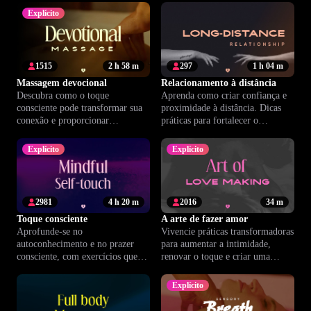
Explícito
1515
2 h 58 m
297
1 h 04 m
Massagem devocional
Relacionamento à distância
Descubra como o toque
Aprenda como criar confiança e
consciente pode transformar sua
proximidade à distância. Dicas
conexão e proporcionar
práticas para fortalecer o
relaxamento profundo no curso
relacionamento e manter a
de Massagem Devocional.
intimidade viva.
Explícito
Explícito
2981
4 h 20 m
2016
34 m
Toque consciente
A arte de fazer amor
Aprofunde-se no
Vivencie práticas transformadoras
autoconhecimento e no prazer
para aumentar a intimidade,
consciente, com exercícios que
renovar o toque e criar uma
valorizam seu corpo e fortalecem
conexão afetiva além do físico.
sua autoconfiança.
Explícito