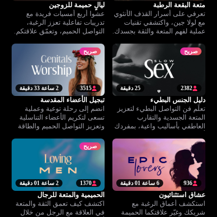
متعة البقعة الرطبة
ليالٍ حميمة للزوجين
تعرفي على أسرار القذف الأنثوي
عشوا أربع أمسيات فريدة مع
مع لولا جين، واكتشفي تقنيات
تدريبات تفاعلية تعزز الرغبة،
عملية لفهم المتعة والثقة بجسدك.
التواصل الحميم، وتعمّق علاقتكم.
صريح
صريح
2382
25 دقيقة
3515
2 ساعة 33 دقيقة
دليل الجنس البطيء
تبجيل الأعضاء المقدسة
تعلّم فن التواصل البطيء لتعزيز
انضم إلى رحلة توعية وعملية
المتعة الجسدية والتقارب
تسعى لتكريم الأعضاء التناسلية
العاطفي بأساليب واعية، بمفردك
وتعزيز التواصل الحميم والطاقة
أو مع الشريك.
الروحية بينك وبين شريكك.
صريح
936
6 ساعة 01 دقيقة
1370
2 ساعة 01 دقيقة
عشاق استثنائيون
الحميمية والمتعة للرجال
استكشف أعماق الرغبة مع
اكتشف كيف تعمق الثقة والمتعة
شريكك وغيّر علاقتكما الحميمة
في العلاقة مع الرجل من خلال