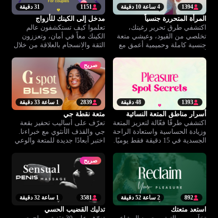
1394
4 ساعة 10 دقيقة
1151
31 دقيقة
المرأة المتحررة جنسياً
مدخل إلى الكينك للأزواج
اكتشفي طرق تحرير رغبتك،
تعلموا كيف تستكشفون عالم
تخلصي من القيود، وعيشي متعة
الكينك معاً في أمان، وتعززون
جنسية كاملة وحميمية أعمق مع
الثقة والانسجام بالعلاقة من خلال
أدوات فعالة.
نصائح وأمثلة واقعية مخصصة
للأزواج.
صريح
1393
48 دقيقة
2839
1 ساعة 33 دقيقة
أسرار مناطق المتعة النسائية
متعة نقطة جي
اكتشفي طرقًا فعّالة لتعزيز المتعة
تعرّف على أساليب تحفيز بقعة
وزيادة الحساسية واستعادة الراحة
جي والقذف الأنثوي مع خبراءنا.
الجسدية في 15 دقيقة فقط يوميًا.
اختبر أبعادًا جديدة للمتعة والوعي
الجسدي من خلال مساق شامل.
صريح
892
2 ساعة 52 دقيقة
3581
1 ساعة 32 دقيقة
استعد متعتك
تدليك القضيب الحسي