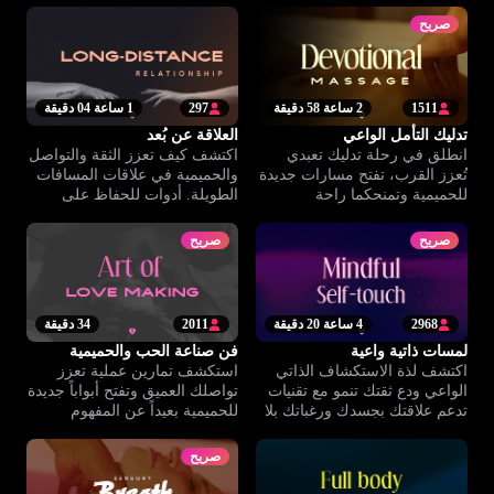
صريح
1511
2 ساعة 58 دقيقة
297
1 ساعة 04 دقيقة
تدليك التأمل الواعي
العلاقة عن بُعد
انطلق في رحلة تدليك تعبدي
اكتشف كيف تعزز الثقة والتواصل
تُعزز القرب، تفتح مسارات جديدة
والحميمية في علاقات المسافات
للحميمية وتمنحكما راحة
الطويلة. أدوات للحفاظ على
واسترخاء بلمسة واعية.
الروابط حتى عند البعد.
صريح
صريح
2968
4 ساعة 20 دقيقة
2011
34 دقيقة
لمسات ذاتية واعية
فن صناعة الحب والحميمية
اكتشف لذة الاستكشاف الذاتي
استكشف تمارين عملية تعزز
الواعي ودع ثقتك تنمو مع تقنيات
تواصلك العميق وتفتح أبواباً جديدة
تدعم علاقتك بجسدك ورغباتك بلا
للحميمية بعيداً عن المفهوم
خجل.
الجسدي التقليدي.
صريح