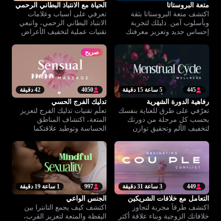
متعة البروستاتا
الحياة مع الانتباذ البطاني الرحمي
اكتشف متعة البروستاتا بثقة
تعرفي على أسباب وعلامات
وبأسلوب آمن. دليلك لتجربة
الانتباذ البطاني الرحمي، واتبعي
إحساس جديد وتعزيز معرفتك
تقنيات عملية لتخفيف الأعراض
بجسمك وحياتك الجنسية.
والعناية بجسمك كل يوم.
صريح
445
5 ساعة 15 دقيقة
4050
42 دقيقة
رفاهية الدورة الشهرية
تدليك الفرج الحسي
تعرّفي على طرق للعناية بنفسك
تعلّم تقنيات تدليك الفرج لتعزيز
بحسب كل مرحلة من دورتك
المتعة، اكتشاف المناطق
لتخفيف الألم وتحقيق توازن
الحساسة وتوطيد علاقتكما
جسدي ونفسي أفضل.
بدروس مبسطة مع خبراء.
449
3 ساعة 31 دقيقة
997
1 ساعة 19 دقيقة
التعامل مع خلافات الشريكين
الجنس الواعي
اكتشف طرقاً مجربة لتجاوز
اكتشف كيف يجمع التانترا بين
خلافاتك الزوجية وبناء علاقة أكثر
اليقظة والمتعة لتعزيز القرب،