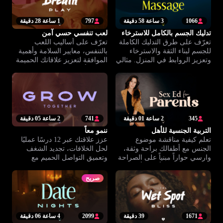
1066
3 ساعة 58 دقيقة
797
1 ساعة 28 دقيقة
تدليك الجسم بالكامل للاسترخاء
لعب تنفسي حسي آمن
تعرّف على طرق التدليك الكاملة
تعرّف على أساليب اللعب
للجسم لبناء الثقة والاسترخاء
بالتنفس، معايير السلامة وأهمية
وتعزيز الروابط في المنزل. مثالي
الموافقة لتعزيز علاقاتك الحميمة
للمبتدئين ولتقديم لحظات دفء
بوعي وأمان.
وراحة لمن تحب.
345
2 ساعة 01 دقيقة
741
2 ساعة 05 دقيقة
التربية الجنسية للأهل
ننمو معاً
تعلم كيفية مناقشة موضوع
عزز علاقتك عبر 12 درسًا عمليًا
الجنس مع أطفالك براحة وثقة،
لحل الخلافات، تجديد الشغف
وارسي حواراً مبنياً على الصراحة
وتعميق التواصل الحميم مع
والتفاهم من دون أحكام أو حرج.
شريكك.
صريح
1671
39 دقيقة
2099
4 ساعة 06 دقيقة