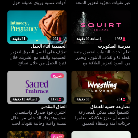
عبر تقنيات مجرّبة لتعزيز المتعة
أدوات عملية ورؤى عميقة حول
وقوة الترابط بينكما.
الحميمية الذكورية.
1933
4 ساعة 20 دقيقة
204
21 دقيقة
مدرسة السكوِيرت
الحميمية أثناء الحمل
تعلم أحدث التقنيات لتحقيق متعة
تعرّف على أفضل الطرق لتعزيز
نقطة G والقذف الأنثوي، وتحرر
الحميمية والثقة مع الشريك خلال
من القيود لتعزيز العلاقة مع
فترة الحمل من خلال نصائح
نفسك وشريكك.
وتمارين عملية مخصصة للأزواج.
صريح
751
35 دقيقة
1175
2 ساعة 15 دقيقة
مصارعة حسية للعشاق
العناق المقدس
اكتشفوا كيف يمكن للمصارعة
اختبري قوة صدرك واستعيدي
الحسية أن تعزز علاقتكم. تعلموا
ثقتك وهدوءك الداخلي من خلال
حركات آمنة ومنتقاة لتعميق
لمسة واعية وحانية تقودك لحب
الشغف وبناء تواصل حميمي أقوى
الذات الأعمق.
مع الشريك.
صريح