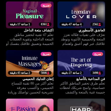
صريح
2562
4 ساعة 47 دقيقة
8361
1 ساعة 17 دقيقة
العاشق الأسطوري
اكتشاف متعة الداخل
تعرّف على تقنيات فعّالة تعزز
تعلّم 47 تقنية لتحفيز مناطق
المتعة والحميمية الأنثوية وتوطد
المتعة الداخلية وتقوية العضلات
علاقتك عبر فهم أعمق واهتمام
الحميمة وتعميق علاقتك بنفسك أو
حقيقي.
مع شريكك.
صريح
صريح
3490
2 ساعة 27 دقيقة
5846
2 ساعة 45 دقيقة
فن المداعبة بالأصابع
إتقان التدليك الحميمي
تعلّم طرق تحفيز المناطق الأكثر
تعلم أكثر من 80 تقنية للمساج
حساسية، وامنح شريكك لحظات
الحميمي، واكتسب معرفة
حميمة غنية بالمتعة واكتشف
تشريحية لتحسين تواصلك وزيادة
أسرار الإثارة العميقة.
الاستمتاع لك ولشريكك.