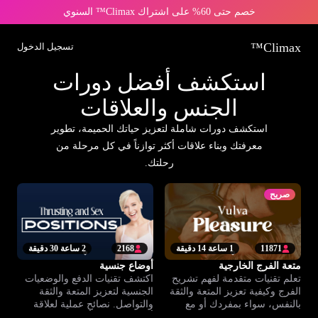
خصم حتى 60% على اشتراك Climax™ السنوي
Climax™
تسجيل الدخول
استكشف أفضل دورات
الجنس والعلاقات
استكشف دورات شاملة لتعزيز حياتك الحميمة، تطوير
معرفتك وبناء علاقات أكثر توازناً في كل مرحلة من
رحلتك.
صريح
11871
1 ساعة 14 دقيقة
2168
2 ساعة 30 دقيقة
متعة الفرج الخارجية
أوضاع جنسية
تعلم تقنيات متقدمة لفهم تشريح
اكتشف تقنيات الدفع والوضعيات
الفرج وكيفية تعزيز المتعة والثقة
الجنسية لتعزيز المتعة والثقة
بالنفس، سواء بمفردك أو مع
والتواصل. نصائح عملية لعلاقة
شريكك.
أكثر انسجامًا وتأثيرًا.