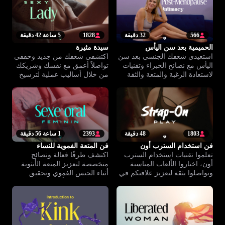
566
32 دقيقة
1828
5 ساعة 42 دقيقة
الحميمية بعد سن اليأس
سيدة مثيرة
استعيدي شغفك الجنسي بعد سن
اكتشفي شغفك من جديد وحققي
اليأس مع نصائح الخبراء وتقنيات
تواصلاً أعمق مع نفسك وشريكك
لاستعادة الرغبة والمتعة والثقة
من خلال أساليب عملية لترسيخ
بنفسك.
الثقة والحميمية.
1803
48 دقيقة
2393
1 ساعة 56 دقيقة
فن استخدام السترب أون
فن المتعة الفموية للنساء
تعلموا تقنيات استخدام السترب
اكتشف طرقًا فعالة ونصائح
أون، اختاروا الألعاب المناسبة
متخصصة لتعزيز المتعة الأنثوية
وتواصلوا بثقة لتعزيز علاقتكم في
أثناء الجنس الفموي وتحقيق
جو آمن وداعم مع خبراء
تواصل عاطفي أعمق في
Climax™.
علاقتكما.