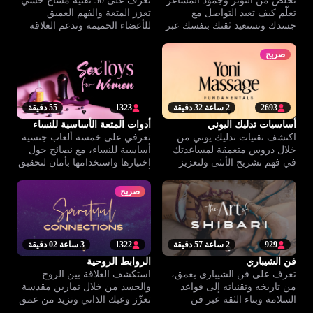
تخلّص من التوتر وجمود المشاعر.
تعرّف على 30 تقنية مساج حسي
تعلّم كيف تعيد التواصل مع
تعزز المتعة والفهم العميق
جسدك وتستعيد ثقتك بنفسك عبر
للأعضاء الحميمة وتدعم العلاقة
تمارين عملية للعناية الذاتية.
بين الشريكين.
صريح
2693
2 ساعة 32 دقيقة
1323
55 دقيقة
أساسيات تدليك اليوني
أدوات المتعة الأساسية للنساء
اكتشف تقنيات تدليك يوني من
تعرفي على خمسة ألعاب جنسية
خلال دروس متعمقة لمساعدتك
أساسية للنساء، مع نصائح حول
في فهم تشريح الأنثى ولتعزيز
اختيارها واستخدامها بأمان لتحقيق
التواصل الحميم والشعور بالرضا.
أقصى درجات المتعة الذاتية.
صريح
929
2 ساعة 57 دقيقة
1322
3 ساعة 02 دقيقة
فن الشيباري
الروابط الروحية
تعرف على فن الشيباري بعمق،
استكشف العلاقة بين الروح
من تاريخه وتقنياته إلى قواعد
والجسد من خلال تمارين مقدسة
السلامة وبناء الثقة عبر فن
تعزّز وعيك الذاتي وتزيد من عمق
الحبال.
تجاربك الحميمية.