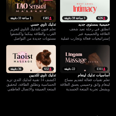
626
3 ساعة 59 دقيقة
1585
1 ساعة 33 دقيقة
حميمية بمستوى جديد
تدليك تاوي حسي
انطلق في رحلة تعيد شغف
تعلم فنون التدليك التاوي لتعزيز
العلاقة والحميمية عبر
القرب والطاقة بينكما واكتشفوا
إستراتيجيات فعالة وتجارب عملية
مستويات جديدة من التواصل
لإثراء المتعة وتعزيز الترابط
والحميمية.
بينكما.
1311
22 دقيقة
632
36 دقيقة
أساسيات تدليك لينغام
تدليك تاوي للثديين
تعلم تقنيات فعالة لتقديم مساج
اكتشف 14 تقنية لتدليك الثدي تزيد
لينغام واثق وحميمي يعمق العلاقة
الحساسية وتطلق الطاقة، لتحقيق
ويشعل تجربة المتعة الجسدية
المتعة العميقة والاتصال العاطفي
الكاملة للشريك.
بعمق أكبر.