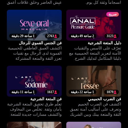
انسجاماً وثقة كل يوم.
عيش الحاضر وخلق علاقات أعمق
وأكثر وعيًا.
صريح
3123
2 ساعة 49 دقيقة
2763
1 ساعة 29 دقيقة
دليل المتعة الشرجية
فن الجنس الفموي للرجال
تعرّف على الأسس والتقنيات
اكتشف العمق العاطفي للحميمية
الآمنة لتعزيز المتعة الحميمية مع
الفموية لدى الرجال مع تقنيات
دليلنا المتكامل لتدليك الشرج.
تعزز الثقة والمتعة المشتركة
برؤية جديدة ومحترمة.
1079
1 ساعة 22 دقيقة
1617
1 ساعة 11 دقيقة
فن الضرب الحميمي
فن المتعة الشرجية
اكتشف فن الضرب الحميم
تعلّم طرق تحقيق المتعة الشرجية
وتعرف على أساليب آمنة تعمق
بأمان وثقة. تخلّص من المخاوف
الثقة والمتعة بينك وبين الشريك
واكتشف مسارات جديدة للمتعة
في بيئة آمنة وتوافقية.
مع توجيه خبرائنا.