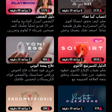
2135
6 ساعة 10 دقيقة
1570
5 ساعة 09 دقيقة
انتصاب كما تشاء
دليل الشغف
تعلم كيف تحقق انتصابًا أقوى
اكتشفي أسرار الجاذبية والثقة
وأكثر استمرارية بطرق طبيعية
عبر 20 فيديو عملياً تعلّمك كيف
تمامًا. استعد ثقتك بنفسك وعش
تصبحين شريكة لا تُقاوم وتعززين
علاقتك الحميمة بكل طاقتك.
مهاراتك الشخصية.
صريح
3010
2 ساعة 09 دقيقة
984
3 ساعة 16 دقيقة
الدليل للسيرتينغ الأنثوي
علاج بيضة اليوني
تعلّم تقنيات الإيلاج الأنثوي خطوة
عززي قوة عضلات قاع الحوض
بخطوة، عزز ثقتك بنفسك وعمّق
ورفّعي حساسيتك واكتشفي فوائد
متعة العلاقة الحميمة مع
الكريستالات لتحسين علاقتك
شريكتك.
بنفسك وصحتك الحميمة.
970
2 ساعة 39 دقيقة
299
1 ساعة 18 دقيقة