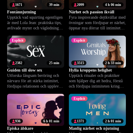
1671
39 min
2099
4 h 06 min
Fontännjutning
Närhet och passion ikväll
Upptäck vad squirting egentligen
Fyra inspirerande dejtkvällar med
är med Lola Jean: praktiska tips,
övningar som fördjupar er närhet,
avlivade myter och vägledning
öppnar nya dörrar till intimitet
till mer njutning.
och stärker ert band.
Explicit
Explicit
2382
25 min
3515
2 h 33 min
Guiden till slow sex
Hylla kroppens helighet
Utforska långsam beröring och
Upptäck ritualer och praktiker
närvaro för att stärka intimitet,
som hjälper dig att hedra, förstå
fördjupa relationen och uppleva
och fördjupa intimiteten kring
helkroppsnjutning.
genitaliernas energi och njutning.
Explicit
936
6 h 01 min
1371
2 h 01 min
Episka älskare
Manlig närhet och njutning