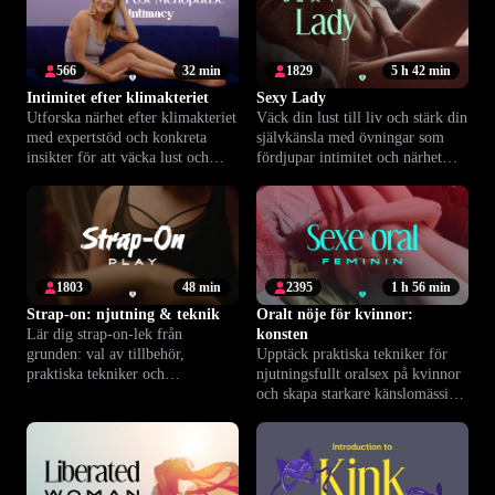
566
32 min
1829
5 h 42 min
Intimitet efter klimakteriet
Sexy Lady
Utforska närhet efter klimakteriet
Väck din lust till liv och stärk din
med expertstöd och konkreta
självkänsla med övningar som
insikter för att väcka lust och
fördjupar intimitet och närhet
stärka njutningen.
tillsammans eller på egen hand.
1803
48 min
2395
1 h 56 min
Strap-on: njutning & teknik
Oralt nöje för kvinnor:
Lär dig strap-on-lek från
konsten
grunden: val av tillbehör,
Upptäck praktiska tekniker för
praktiska tekniker och
njutningsfullt oralsex på kvinnor
kommunikation för ökad närhet
och skapa starkare känslomässiga
och trygghet.
band tillsammans.