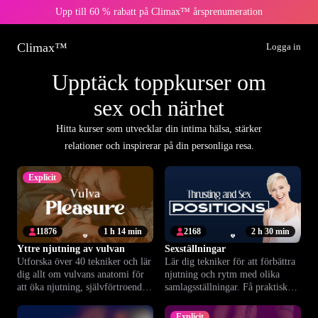
Upp till 60 % rabatt på Climax™ årsprenumeration
Climax™
Logga in
Upptäck toppkurser om
sex och närhet
Hitta kurser som utvecklar din intima hälsa, stärker
relationer och inspirerar på din personliga resa.
Explicit
11876
1 h 14 min
2168
2 h 30 min
Yttre njutning av vulvan
Sexställningar
Utforska över 40 tekniker och lär
Lär dig tekniker för att förbättra
dig allt om vulvans anatomi för
njutning och rytm med olika
att öka njutning, självförtroende
samlagsställningar. Få praktiska
och intimitet – ensam eller
råd för tryggare och närmare
tillsammans.
intimitet.
Explicit