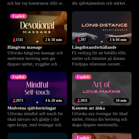
och hur rep konstruerar tillit och
din självkännedom och stärker
närhet.
nära relationer.
Explicit
1511
2 h 58 min
297
1 h 04 min
Hängiven massage
Långdistansförhållande
Utforska hängiven massage och
Få verktyg för att behålla tillit,
medveten beröring som ger
närhet och intimitet på distans.
djupare närhet, trygghet och
Fördjupa relationen oavsett
avslappning i relationen.
avstånd.
Explicit
Explicit
2971
4 h 20 min
2011
34 min
Medvetna självberöringar
Konsten att älska
Utforska mindful self-touch för
Utforska nya övningar för ökad
ökad närvaro och glädje i din
närhet, förnya din beröring och
egen kropp, med övningar och
skapa djupare emotionella
råd för trygg självkänsla.
relationer.
Explicit