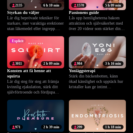
2135
6 h 10 min
1570
5 h 09 min
Styrkan du väljer
Passionens guide
Lär dig beprövade tekniker för
Lås upp hemligheterna bakom
starkare, mer varaktiga erektioner
attraktion och självsäkerhet med
utan läkemedel eller ingrepp.
över 20 videor som stärker din
Återfå din trygghet och intimitet.
roll som partner.
Explicit
3011
2 h 09 min
984
3 h 16 min
Konsten att få henne att
Yoniäggsterapi
squirta
Stärk din bäckenbotten, känn
Lär dig steg för steg att främja
ökad känslighet och upptäck hur
kvinnlig ejakulation, stärk ditt
kristaller kan ge intimt
självförtroende och fördjupa
välbefinnande.
intimiteten.
971
2 h 39 min
299
1 h 18 min