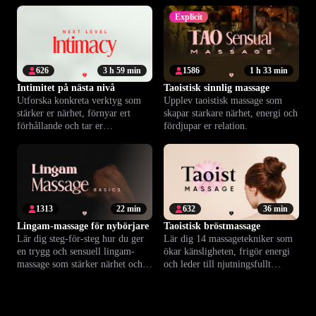
fördjupad närhet tillsammans.
harmoni.
Explicit
626
3 h 59 min
1586
1 h 33 min
Intimitet på nästa nivå
Taoistisk sinnlig massage
Utforska konkreta verktyg som
Upplev taoistisk massage som
stärker er närhet, förnyar ert
skapar starkare närhet, energi och
förhållande och tar er
fördjupar er relation.
gemensamma njutning till en ny
nivå.
1313
22 min
632
36 min
Lingam-massage för nybörjare
Taoistisk bröstmassage
Lär dig steg-för-steg hur du ger
Lär dig 14 massagetekniker som
en trygg och sensuell lingam-
ökar känsligheten, frigör energi
massage som stärker närhet och
och leder till njutningsfullt
maximerar njutningen.
bröstorgasm.