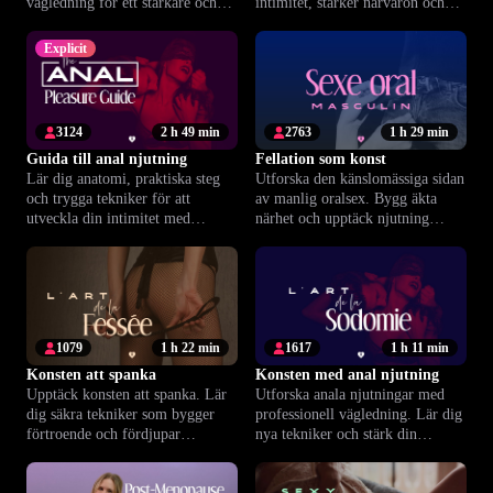
vägledning för ett starkare och
intimitet, stärker närvaron och
tryggare parförhållande.
öppnar dörren till större njutning.
Explicit
3124
2 h 49 min
2763
1 h 29 min
Guida till anal njutning
Fellation som konst
Lär dig anatomi, praktiska steg
Utforska den känslomässiga sidan
och trygga tekniker för att
av manlig oralsex. Bygg äkta
utveckla din intimitet med
närhet och upptäck njutning
analmassage.
bortom alla förutfattade
meningar.
1079
1 h 22 min
1617
1 h 11 min
Konsten att spanka
Konsten med anal njutning
Upptäck konsten att spanka. Lär
Utforska anala njutningar med
dig säkra tekniker som bygger
professionell vägledning. Lär dig
förtroende och fördjupar
nya tekniker och stärk din
intimiteten i er relation.
självsäkerhet i sovrummet.