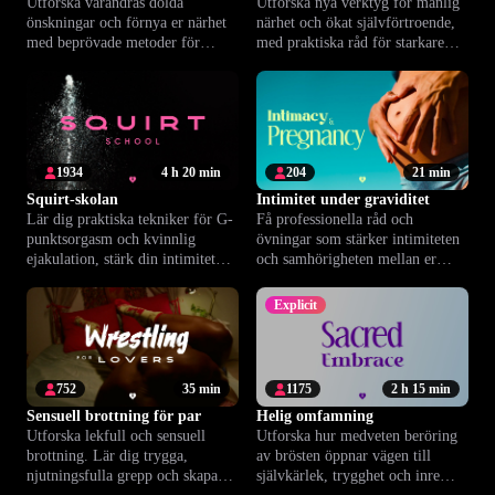
Utforska varandras dolda
Utforska nya verktyg för manlig
önskningar och förnya er närhet
närhet och ökat självförtroende,
med beprövade metoder för
med praktiska råd för starkare
starkare intimitet.
relationer.
1934
4 h 20 min
204
21 min
Squirt-skolan
Intimitet under graviditet
Lär dig praktiska tekniker för G-
Få professionella råd och
punktsorgasm och kvinnlig
övningar som stärker intimiteten
ejakulation, stärk din intimitet
och samhörigheten mellan er
och våga släppa loss.
under graviditeten.
Explicit
752
35 min
1175
2 h 15 min
Sensuell brottning för par
Helig omfamning
Utforska lekfull och sensuell
Utforska hur medveten beröring
brottning. Lär dig trygga,
av brösten öppnar vägen till
njutningsfulla grepp och skapa
självkärlek, trygghet och inre