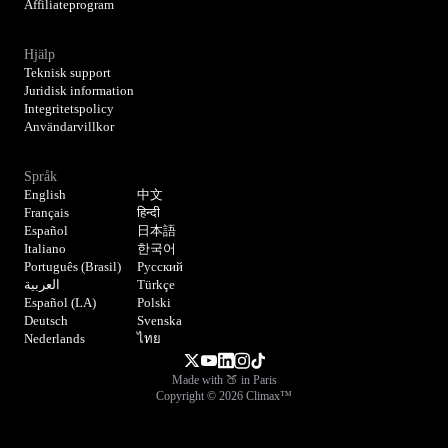
Affiliateprogram
Hjälp
Teknisk support
Juridisk information
Integritetspolicy
Användarvillkor
Språk
English
中文
Français
हिन्दी
Español
日本語
Italiano
한국어
Português (Brasil)
Русский
العربية
Türkçe
Español (LA)
Polski
Deutsch
Svenska
Nederlands
ไทย
Made with 🍑 in Paris
Copyright © 2026 Climax™