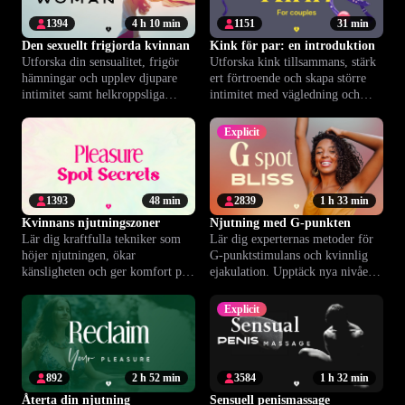
1394
4 h 10 min
1151
31 min
Den sexuellt frigjorda kvinnan
Kink för par: en introduktion
Utforska din sensualitet, frigör
Utforska kink tillsammans, stärk
hämningar och upplev djupare
ert förtroende och skapa större
intimitet samt helkroppsliga
intimitet med vägledning och
orgasmer.
övningar speciellt för par.
Explicit
1393
48 min
2839
1 h 33 min
Kvinnans njutningszoner
Njutning med G-punkten
Lär dig kraftfulla tekniker som
Lär dig experternas metoder för
höjer njutningen, ökar
G-punktstimulans och kvinnlig
känsligheten och ger komfort på
ejakulation. Upptäck nya nivåer
bara 15 minuter om dagen.
av njutning och kroppskännedom.
Explicit
892
2 h 52 min
3584
1 h 32 min
Återta din njutning
Sensuell penismassage