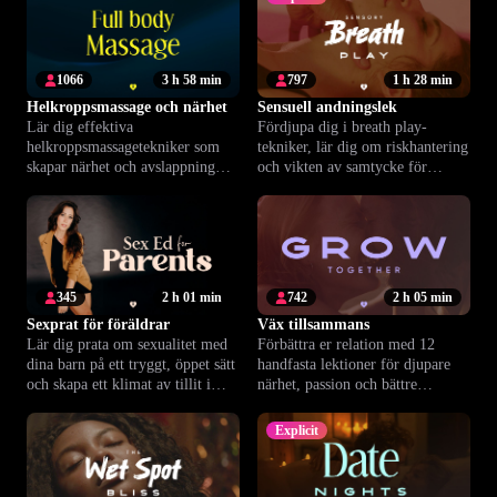
1066
3 h 58 min
797
1 h 28 min
Helkroppsmassage och närhet
Sensuell andningslek
Lär dig effektiva
Fördjupa dig i breath play-
helkroppsmassagetekniker som
tekniker, lär dig om riskhantering
skapar närhet och avslappning
och vikten av samtycke för
hemma. Passar perfekt för
tryggare upplevelser.
nybörjare.
345
2 h 01 min
742
2 h 05 min
Sexprat för föräldrar
Väx tillsammans
Lär dig prata om sexualitet med
Förbättra er relation med 12
dina barn på ett tryggt, öppet sätt
handfasta lektioner för djupare
och skapa ett klimat av tillit i
närhet, passion och bättre
familjen.
kommunikation.
Explicit