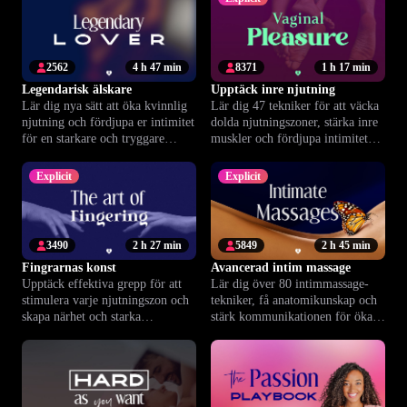
2562
4 h 47 min
8371
1 h 17 min
Legendarisk älskare
Upptäck inre njutning
Lär dig nya sätt att öka kvinnlig
Lär dig 47 tekniker för att väcka
njutning och fördjupa er intimitet
dolda njutningszoner, stärka inre
för en starkare och tryggare
muskler och fördjupa intimiteten
relation.
– själv eller med partner.
Explicit
Explicit
3490
2 h 27 min
5849
2 h 45 min
Fingrarnas konst
Avancerad intim massage
Upptäck effektiva grepp för att
Lär dig över 80 intimmassage-
stimulera varje njutningszon och
tekniker, få anatomikunskap och
skapa närhet och starka
stärk kommunikationen för ökad
upplevelser tillsammans.
njutning tillsammans.