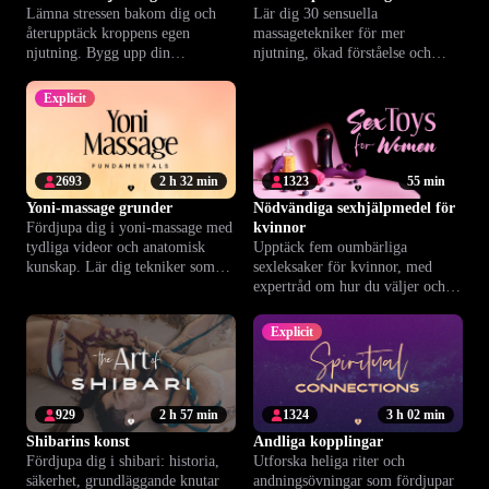
Lämna stressen bakom dig och
Lär dig 30 sensuella
återupptäck kroppens egen
massagetekniker för mer
njutning. Bygg upp din
njutning, ökad förståelse och
självkänsla och närvaro varje dag.
djupare intimitet.
Explicit
2693
2 h 32 min
1323
55 min
Yoni-massage grunder
Nödvändiga sexhjälpmedel för
Fördjupa dig i yoni-massage med
kvinnor
tydliga videor och anatomisk
Upptäck fem oumbärliga
kunskap. Lär dig tekniker som
sexleksaker för kvinnor, med
stärker intimitet och
expertråd om hur du väljer och
välbefinnande.
använder dem tryggt och
njutningsfullt.
Explicit
929
2 h 57 min
1324
3 h 02 min
Shibarins konst
Andliga kopplingar
Fördjupa dig i shibari: historia,
Utforska heliga riter och
säkerhet, grundläggande knutar
andningsövningar som fördjupar