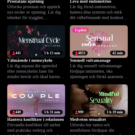
Prostatans njutning
Leva med endometrios
Utforska prostatan och upptäck
Lär dig förstå endometrios,
nya nivåer av njutning. Lär dig
hantera dina symtom och stärk
tekniker för trygghet,
ditt välbefinnande med konkreta
avslappning och ökat
verktyg.
välbefinnande.
Explicit
445
5 h 15 min
4053
42 min
Välmående i menscykeln
Sensuell vulvamassage
Lär dig anpassa din egenvård
Lär dig sensuell vulvamassage:
efter menscykelns faser för
fördjupa intimiteten, öka
mindre besvär och ökad harmoni
njutningen och förstå anatomin
i vardagen.
med vägledning av våra experter.
449
3 h 31 min
999
1 h 19 min
Hantera konflikter i relationen
Medveten sexualitet
Förvandla konflikter till närhet
Utforska hur tantra och
med praktiska verktyg och
mindfulness fördjupar din