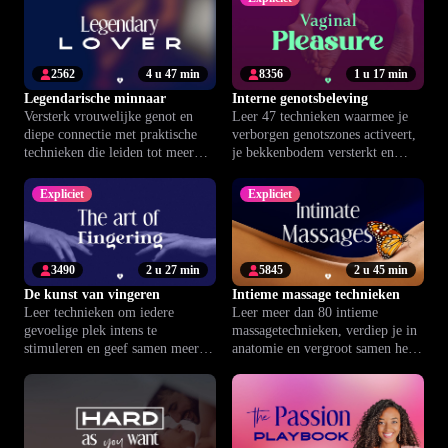
2562
4 u 47 min
8356
1 u 17 min
Legendarische minnaar
Interne genotsbeleving
Versterk vrouwelijke genot en
Leer 47 technieken waarmee je
diepe connectie met praktische
verborgen genotszones activeert,
technieken die leiden tot meer
je bekkenbodem versterkt en
intimiteit en zelfvertrouwen in je
intieme momenten verdiept,
relatie.
alleen of samen.
Expliciet
Expliciet
3490
2 u 27 min
5845
2 u 45 min
De kunst van vingeren
Intieme massage technieken
Leer technieken om iedere
Leer meer dan 80 intieme
gevoelige plek intens te
massagetechnieken, verdiep je in
stimuleren en geef samen meer
anatomie en vergroot samen het
diepgang én plezier aan je
genot en de verbondenheid.
liefdesleven.