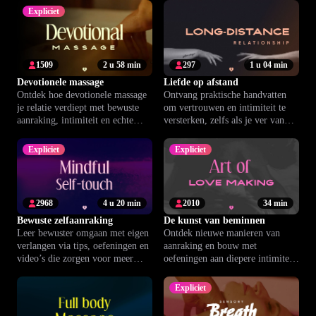
Expliciet
1509
2 u 58 min
297
1 u 04 min
Devotionele massage
Liefde op afstand
Ontdek hoe devotionele massage
Ontvang praktische handvatten
je relatie verdiept met bewuste
om vertrouwen en intimiteit te
aanraking, intimiteit en echte
versterken, zelfs als je ver van
ontspanning samen.
elkaar bent.
Expliciet
Expliciet
2968
4 u 20 min
2010
34 min
Bewuste zelfaanraking
De kunst van beminnen
Leer bewuster omgaan met eigen
Ontdek nieuwe manieren van
verlangen via tips, oefeningen en
aanraking en bouw met
video’s die zorgen voor meer
oefeningen aan diepere intimiteit
zelfvertrouwen en plezier.
en een sterkere band.
Expliciet