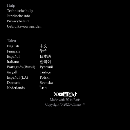
Hulp
Technische hulp
Juridische info
Privacybeleid
Gebruiksvoorwaarden
Talen
English
中文
Français
हिन्दी
Español
日本語
Italiano
한국어
Português (Brasil)
Русский
العربية
Türkçe
Español (LA)
Polski
Deutsch
Svenska
Nederlands
ไทย
Made with 🍑 in Paris
Copyright © 2026 Climax™