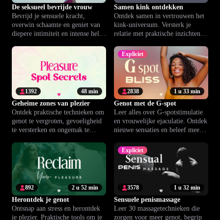
De seksueel bevrijde vrouw
Samen kink ontdekken
Bevrijd je sensuele kracht,
Ontdek samen in vertrouwen het
overwin schaamte en geniet van
kink-universum. Versterk je
diepere intimiteit en intense hele-
relatie met praktische inzichten
lichaam orgasmes.
en veilige, plezierige
experimenten.
Expliciet
1392
48 min
2838
1 u 33 min
Geheime zones van plezier
Genot met de G-spot
Ontdek praktische technieken om
Leer alles over G-spotstimulatie
genot te vergroten, gevoeligheid
en vrouwelijke ejaculatie. Ontdek
te versterken en ongemak te
nieuwe sensaties en beleef meer
verlichten in slechts 15 minuten
diepgang in je intimiteit.
per dag.
Expliciet
892
2 u 52 min
3578
1 u 32 min
Herontdek je genot
Sensuele penismassage
Ontsnap aan stress en herontdek
Leer 30 massagetechnieken die
je plezier. Praktische tools om je
zorgen voor meer genot, begrip