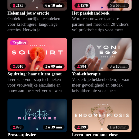
2135
6 u 10 min
1570
5 u 09 min
Helemaal jouw erectie
Het passiehandboek
Ontdek natuurlijke technieken
Word een onweerstaanbare
voor krachtigere, langdurige
partner met meer dan 20 video's
erecties. Herwin je
vol praktische tips voor meer
zelfvertrouwen en geniet voluit
vertrouwen en
van je liefdesleven.
aantrekkingskracht.
Expliciet
3010
2 u 09 min
984
3 u 16 min
Squirting: haar ultiem genot
Yoni-eitherapie
Leer stap voor stap technieken
Versterk je bekkenbodem, ervaar
voor vrouwelijke ejaculatie en
meer gevoeligheid en ontdek
bouw aan meer zelfvertrouwen en
kristaltherapie voor meer
diepere intimiteit samen.
intimiteit en vitaliteit.
970
2 u 39 min
299
1 u 18 min
Prostaatplezier
Leven met endometriose