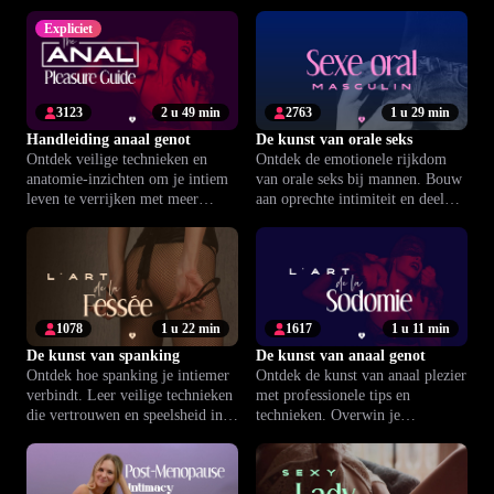
deskundige begeleiding.
het plezier van het nu vergroten.
Expliciet
3123
2 u 49 min
2763
1 u 29 min
Handleiding anaal genot
De kunst van orale seks
Ontdek veilige technieken en
Ontdek de emotionele rijkdom
anatomie-inzichten om je intiem
van orale seks bij mannen. Bouw
leven te verrijken met meer
aan oprechte intimiteit en deel
vertrouwen en plezier.
samen meer plezier dan ooit.
1078
1 u 22 min
1617
1 u 11 min
De kunst van spanking
De kunst van anaal genot
Ontdek hoe spanking je intiemer
Ontdek de kunst van anaal plezier
verbindt. Leer veilige technieken
met professionele tips en
die vertrouwen en speelsheid in je
technieken. Overwin je
relatie vergroten.
onzekerheid en ervaar intensere
hoogtepunten.