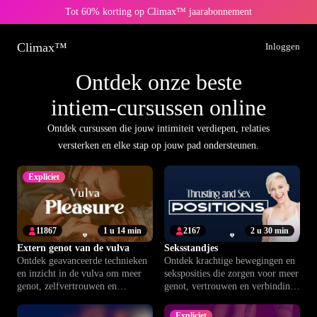
Tot 60% korting op Climax™ jaarabonnement
Climax™
Inloggen
Ontdek onze beste
intiem-cursussen online
Ontdek cursussen die jouw intimiteit verdiepen, relaties
versterken en elke stap op jouw pad ondersteunen.
Expliciet
11867
1 u 14 min
2167
2 u 30 min
Extern genot van de vulva
Seksstandjes
Ontdek geavanceerde technieken
Ontdek krachtige bewegingen en
en inzicht in de vulva om meer
seksposities die zorgen voor meer
genot, zelfvertrouwen en
genot, vertrouwen en verbinding.
verbondenheid te ervaren, alleen
Praktische tips voor intiemere
of samen.
beleving.
Expliciet