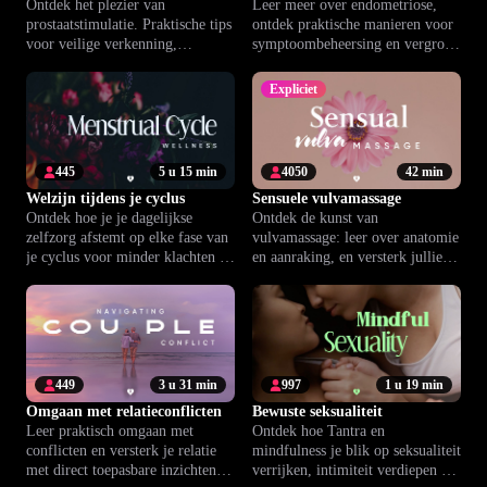
Ontdek het plezier van
Leer meer over endometriose,
prostaatstimulatie. Praktische tips
ontdek praktische manieren voor
voor veilige verkenning,
symptoombeheersing en vergroot
ontspanning en optimaal
je dagelijks welzijn.
genieten.
Expliciet
445
5 u 15 min
4050
42 min
Welzijn tijdens je cyclus
Sensuele vulvamassage
Ontdek hoe je je dagelijkse
Ontdek de kunst van
zelfzorg afstemt op elke fase van
vulvamassage: leer over anatomie
je cyclus voor minder klachten en
en aanraking, en versterk jullie
meer balans.
band en genot met praktische
begeleiding.
449
3 u 31 min
997
1 u 19 min
Omgaan met relatieconflicten
Bewuste seksualiteit
Leer praktisch omgaan met
Ontdek hoe Tantra en
conflicten en versterk je relatie
mindfulness je blik op seksualiteit
met direct toepasbare inzichten en
verrijken, intimiteit verdiepen en