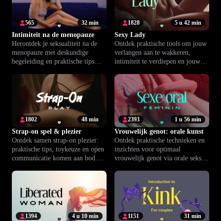
565
32 min
1828
5 u 42 min
Intimiteit na de menopauze
Sexy Lady
Herontdek je seksualiteit na de
Ontdek praktische tools om jouw
menopauze met deskundige
verlangen aan te wakkeren,
begeleiding en praktische tips
intimiteit te verdiepen en jouw
voor meer verlangen en genot.
zelfbeeld te versterken.
1802
48 min
2393
1 u 56 min
Strap-on spel & plezier
Vrouwelijk genot: orale kunst
Ontdek samen strap-on plezier:
Ontdek praktische technieken en
praktische tips, toykeuze en open
inzichten voor optimaal
communicatie komen aan bod.
vrouwelijk genot via orale seks
Vergroot vertrouwen en plezier
en versterk jullie emotionele
met Climax™.
band.
1394
4 u 10 min
1151
31 min