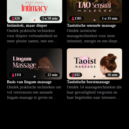
626
3 u 59 min
1585
1 u 33 min
Intimiteit, maar dieper
Taoïstische sensuele massage
Ontdek praktische technieken
Ontdek taoïstische
voor diepere verbondenheid en
massagetechnieken voor meer
meer plezier samen, met een
intimiteit, energie en een diepere
flexibel programma op maat van
verbinding samen.
jullie relatie.
1311
22 min
632
36 min
Basis van lingam massage
Taoïstische borstmassage
Ontdek praktische technieken om
Ontdek 14 massagetechnieken die
vol vertrouwen een sensuele
haar gevoeligheid vergroten en
lingam-massage te geven en
haar begeleiden naar intensere
samen meer verbondenheid en
verbinding en borstorgasme.
genot te beleven.