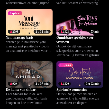
zelfvertrouwen en zintuiglijkheid
van het lichaam en verdieping
elke dag te versterken.
van jullie relatie.
Expliciet
2693
2 u 32 min
1323
55 min
Yoni massage basis
Onmisbare speeltjes voor
Verdiep je in holistische yoni
vrouwen
massage met praktische video’s
Ontdek de vijf onmisbare
en anatomische inzichten voor
seksspeeltjes voor vrouwen en
meer ontspanning en genot
leer ze veilig kiezen en gebruiken
samen.
voor optimaal plezier.
Expliciet
929
2 u 57 min
1320
3 u 02 min
De kunst van shibari
Spirituele connecties
Leer Shibari tot in de kern:
Ontdek hoe je met rituelen en
geschiedenis, veiligheid, basis
ademwerk je innerlijke energie
knopen en hoe touw kunst
aanwakkert en diepere
onderlinge verbinding versterkt.
verbindingen creëert.