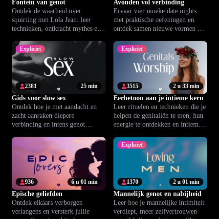
Fontein van genot
Avonden vol verbinding
Ontdek de waarheid over
Ervaar vier unieke date nights
squirting met Lola Jean: leer
met praktische oefeningen en
technieken, ontkracht mythes en
ontdek samen nieuwe vormen van
verdiep je in je eigen genot.
verlangen, verbinding en plezier.
Expliciet
Expliciet
2381
25 min
3515
2 u 33 min
Gids voor slow sex
Eerbetoon aan je intieme kern
Ontdek hoe je met aandacht en
Leer rituelen en technieken die je
zacht aanraken diepere
helpen de genitaliën te eren, hun
verbinding en intens genot
energie te ontdekken en intiem
ervaart, alleen of samen.
dieper te verbinden.
Expliciet
936
6 u 01 min
1370
2 u 01 min
Epische geliefden
Mannelijk genot en nabijheid
Ontdek elkaars verborgen
Leer hoe je mannelijke intimiteit
verlangens en versterk jullie
verdiept, meer zelfvertrouwen