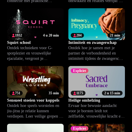
connectie met praktische
ontwikkelt en relaties verrijkt met
technieken voor meer plezier en
praktische inzichten.
nabijheid.
1932
4 u 20 min
204
21 min
Squirt school
Intimiteit en zwangerschap
Ontdek technieken voor G-
Ontdek hoe je samen met je
spotplezier en vrouwelijke
partner de verbondenheid en
ejaculatie, vergroot je
intimiteit tijdens de zwangerschap
zelfvertrouwen en verbind dieper
versterkt met praktische tips en
met jezelf en je partner.
oefeningen.
Expliciet
751
35 min
1175
2 u 15 min
Sensueel stoeien voor koppels
Heilige omhelzing
Ontdek hoe speels worstelen en
Ervaar hoe bewuste aandacht
jiu-jitsu je relatie kunnen
voor je borsten leidt tot
verdiepen. Leer veilige grepen en
zelfliefde, vrouwelijke kracht en
creëer nieuwe vormen van
emotionele harmonie.
verbinding.
Expliciet