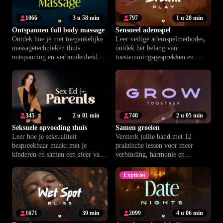
1066
3 u 58 min
797
1 u 28 min
Ontspannen full body massage
Sensueel ademspel
Ontdek hoe je met toegankelijke
Leer veilige ademspelmethodes,
massagetechnieken thuis
ontdek het belang van
ontspanning en verbondenheid
toestemmingsgesprekken en
brengt. Ideaal voor wie wil
versterk je intieme connectie.
starten met zorgzaam aanraken.
345
2 u 01 min
740
2 u 05 min
Seksuele opvoeding thuis
Samen groeien
Leer hoe je seksualiteit
Versterk jullie band met 12
bespreekbaar maakt met je
praktische lessen voor meer
kinderen en samen een sfeer van
verbinding, harmonie en
vertrouwen en openheid creëert.
sprankelende intimiteit.
Expliciet
1671
39 min
2099
4 u 06 min