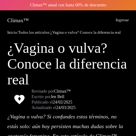
Climax™ anual con hasta 60% de descuento
Climax™
Ingresar
Inicio
/
Todos los artículos
/
¿Vagina o vulva? Conoce la diferencia real
¿Vagina o vulva?
Conoce la diferencia
real
Revisado por
Climax™
Escrito por
Jen Bell
Publicado el
24/02/2025
Actualizado el
24/03/2025
¿Vagina o vulva? Si confundes estos términos, no
estás solo: aún hoy persisten muchas dudas sobre la