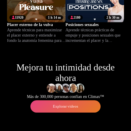
11920
1 h 14 m
2180
2 h 30 m
Placer externo de la vulva
Posiciones sexuales
Aprende técnicas para maximizar
Aprende técnicas prácticas de
el placer externo y entiende a
empuje y posiciones sexuales que
fondo la anatomía femenina para
incrementan el placer y la
mejorar tu intimidad y
conexión. Mejora cada encuentro
autoconfianza.
con confianza.
Mejora tu intimidad desde
ahora
Más de 300,000 personas confían en Climax™
Explorar videos