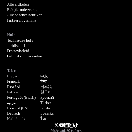
Alle artikelen
Bekijk onderwerpen
Alle coaches bekijken
Partnerprogramma
Hulp
Technische hulp
Juridische info
Privacybeleid
Gebruiksvoorwaarden
Talen
English
中文
Français
हिन्दी
Español
日本語
Italiano
한국어
Português (Brasil)
Русский
العربية
Türkçe
Español (LA)
Polski
Deutsch
Svenska
Nederlands
ไทย
Made with 🍑 in Paris