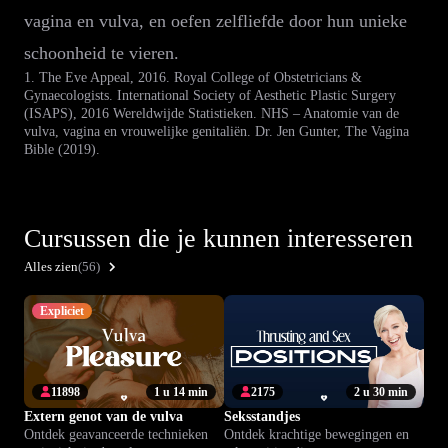
vagina en vulva, en oefen zelfliefde door hun unieke
schoonheid te vieren.
1. The Eve Appeal, 2016. Royal College of Obstetricians &
Gynaecologists. International Society of Aesthetic Plastic Surgery
(ISAPS), 2016 Wereldwijde Statistieken. NHS – Anatomie van de
vulva, vagina en vrouwelijke genitaliën. Dr. Jen Gunter, The Vagina
Bible (2019).
Cursussen die je kunnen interesseren
Alles zien
(56)
Expliciet
11898
1 u 14 min
2175
2 u 30 min
Extern genot van de vulva
Seksstandjes
Ontdek geavanceerde technieken
Ontdek krachtige bewegingen en