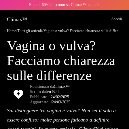
Fino al 60% di sconto su Climax™ annuale
Climax™
Accedi
Home
/
Tutti gli articoli
/
Vagina o vulva? Facciamo chiarezza sulle differenze
Vagina o vulva?
Facciamo chiarezza
sulle differenze
Revisionato da
Climax™
Scritto da
Jen Bell
Pubblicato il
24/02/2025
Aggiornato il
24/03/2025
Sai distinguere tra vagina e vulva? Non sei il solo a
essere confuso: molte persone faticano a definire