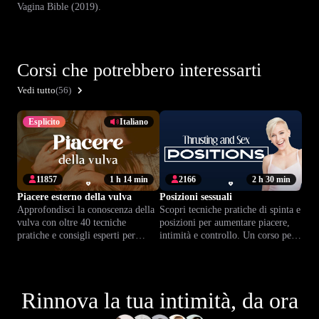
Vagina Bible (2019).
Corsi che potrebbero interessarti
Vedi tutto
(56)
Esplicito
Italiano
11857
1 h 14 min
2166
2 h 30 min
Piacere esterno della vulva
Posizioni sessuali
Approfondisci la conoscenza della
Scopri tecniche pratiche di spinta e
vulva con oltre 40 tecniche
posizioni per aumentare piacere,
pratiche e consigli esperti per
intimità e controllo. Un corso per
vivere il piacere in modo più
migliorare ogni incontro con
consapevole e appagante.
sicurezza.
Rinnova la tua intimità, da ora