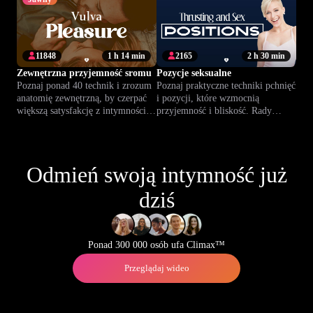
11848
1 h 14 min
2165
2 h 30 min
Zewnętrzna przyjemność sromu
Pozycje seksualne
Poznaj ponad 40 technik i zrozum
Poznaj praktyczne techniki pchnięć
anatomię zewnętrzną, by czerpać
i pozycji, które wzmocnią
większą satysfakcję z intymności –
przyjemność i bliskość. Rady
samodzielnie lub z partnerem.
ekspertów dla pewności i lepszych
doznań.
Odmień swoją intymność już
dziś
Ponad 300 000 osób ufa Climax™
Przeglądaj wideo