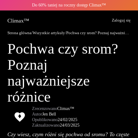
Do 60% taniej na roczny dostęp Climax™
Climax™
Zaloguj się
Strona główna
/
Wszystkie artykuły
/
Pochwa czy srom? Poznaj najważniejsze różnice
Pochwa czy srom?
Poznaj
najważniejsze
różnice
Zrecenzowano
Climax™
Autor
Jen Bell
Opublikowano
24/02/2025
Zaktualizowano
24/03/2025
Czy wiesz, czym różni się pochwa od sromu? To częste