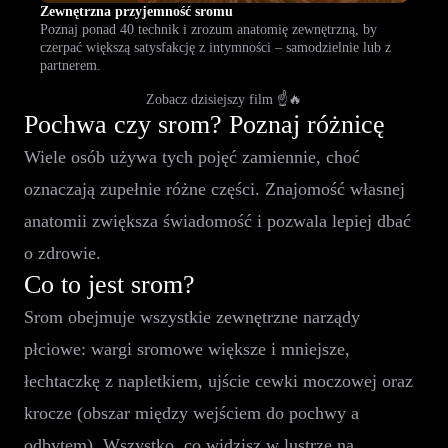
Zewnętrzna przyjemność sromu
Poznaj ponad 40 technik i zrozum anatomię zewnętrzną, by
czerpać większą satysfakcję z intymności – samodzielnie lub z
partnerem.
Zobacz dzisiejszy film ☝️🔥
Pochwa czy srom? Poznaj różnicę
Wiele osób używa tych pojęć zamiennie, choć
oznaczają zupełnie różne części. Znajomość własnej
anatomii zwiększa świadomość i pozwala lepiej dbać
o zdrowie.
Co to jest srom?
Srom obejmuje wszystkie zewnętrzne narządy
płciowe: wargi sromowe większe i mniejsze,
łechtaczkę z napletkiem, ujście cewki moczowej oraz
krocze (obszar między wejściem do pochwy a
odbytem). Wszystko, co widzisz w lustrze na