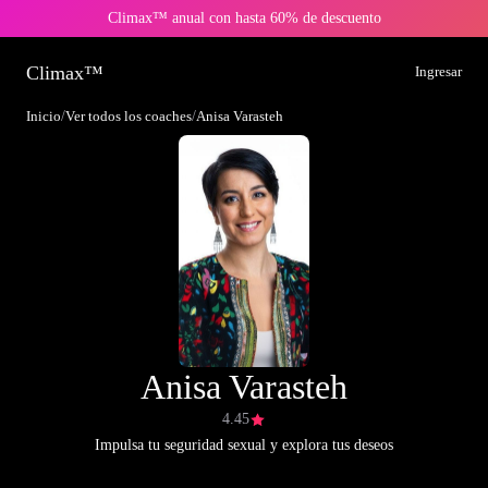
Climax™ anual con hasta 60% de descuento
Climax™
Ingresar
Inicio
/
Ver todos los coaches
/
Anisa Varasteh
Anisa Varasteh
4.45
Impulsa tu seguridad sexual y explora tus deseos