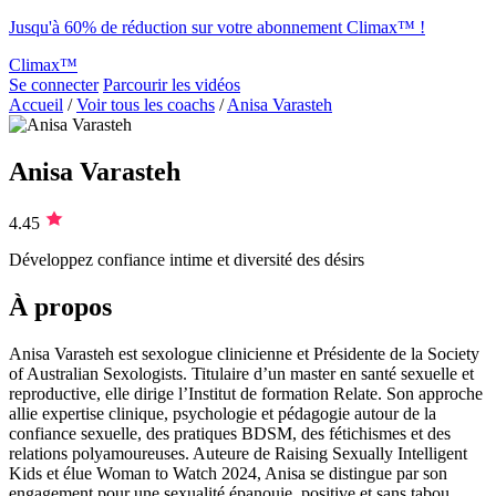
Jusqu'à 60% de réduction sur votre abonnement Climax™ !
Climax™
Se connecter
Parcourir les vidéos
Accueil
/
Voir tous les coachs
/
Anisa Varasteh
Anisa Varasteh
4.45
Développez confiance intime et diversité des désirs
À propos
Anisa Varasteh est sexologue clinicienne et Présidente de la Society
of Australian Sexologists. Titulaire d’un master en santé sexuelle et
reproductive, elle dirige l’Institut de formation Relate. Son approche
allie expertise clinique, psychologie et pédagogie autour de la
confiance sexuelle, des pratiques BDSM, des fétichismes et des
relations polyamoureuses. Auteure de Raising Sexually Intelligent
Kids et élue Woman to Watch 2024, Anisa se distingue par son
engagement pour une sexualité épanouie, positive et sans tabou.