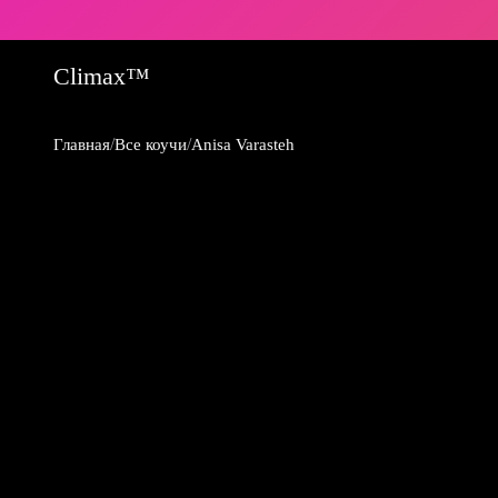
Climax™
/
/
Главная
Все коучи
Anisa Varasteh