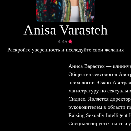
Anisa Varasteh
4.45
Раскройте уверенность и исследуйте свои желания
Аниса Варастех — клиниче
Общества сексологов Авст
психологии Южно-Австрали
магистратуру по сексуаль
Сиднее. Является директоро
руководителем в области п
Raising Sexually Intelligen
Специализируется на сексу