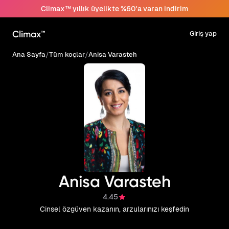
Climax™ yıllık üyelikte %60'a varan indirim
Climax™
Giriş yap
Ana Sayfa
/
Tüm koçlar
/
Anisa Varasteh
Anisa Varasteh
4.45
Cinsel özgüven kazanın, arzularınızı keşfedin