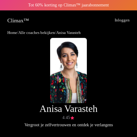
Tot 60% korting op Climax™ jaarabonnement
Climax™
Inloggen
Home
/
Alle coaches bekijken
/
Anisa Varasteh
Anisa Varasteh
4.45
Vergroot je zelfvertrouwen en ontdek je verlangens